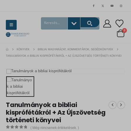
0
KÖNYVEK
BIBLIAI MAGYARÁZAT, KOMMENTÁROK, SEGÉDKÖNYVEK
TANULMÁNYOK A BIBLIAI KISPRÓFÉTÁKRÓL + AZ ÚJSZÖVETSÉG TÖRTÉNETI KÖNYVEI
Tanulmányok a bibliai
kisprófétákról + Az Újszövetség
történeti könyvei
( Még nincsenek értékelések. )