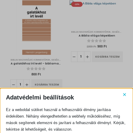
0
i
c
0
F
-10%
c
e
t
e
i
F
.
w
s
t
a
:
.
s
1
:
3
1
5
5
0
0
BIBLIAI MAGYARÁZAT, KOMMENTÁROK, SEGÉDKÖNYVEK
0
F
A Biblia világa képekben
t
F
.
t
.
0
out of 5
O
C
900
Ft
1000
Ft
r
u
i
r
g
r
KOSÁRBA TESZEM
i
e
BIBLIAI MAGYARÁZAT, KOMMENTÁROK, SEGÉDKÖNYVEK
n
n
A galatákhoz írt levél – bibliamagyarázat
a
t
l
p
p
r
r
i
0
out of 5
800
Ft
i
c
c
e
e
i
KOSÁRBA TESZEM
w
s
a
:
s
9
×
:
0
Adatvédelmi beállítások
1
0
0
0
F
0
t
-10%
-10%
.
Ez a weboldal sütiket használ a felhasználói élmény javítása
F
t
érdekében. Néhány elengedhetetlen a webhely működéséhez, míg
.
mások segítenek elemezni és javítani a felhasználói élményt. Kérjük,
tekintse át lehetőségeit, és válasszon.