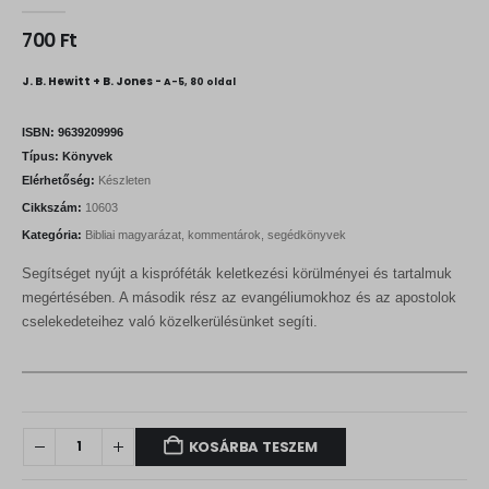
0
out of 5
700
Ft
J. B. Hewitt + B. Jones -
A-5, 80 oldal
ISBN:
9639209996
Típus:
Könyvek
Elérhetőség:
Készleten
Cikkszám:
10603
Kategória:
Bibliai magyarázat, kommentárok, segédkönyvek
Segítséget nyújt a kispróféták keletkezési körülményei és tartalmuk
megértésében. A második rész az evangéliumokhoz és az apostolok
cselekedeteihez való közelkerülésünket segíti.
KOSÁRBA TESZEM