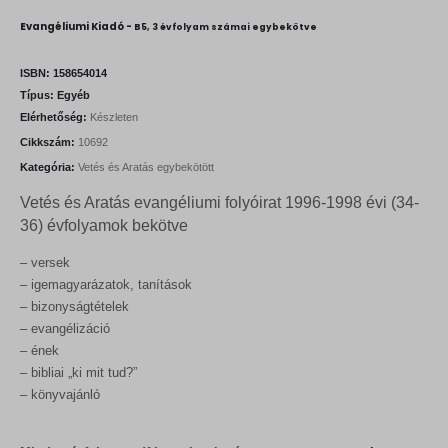
r
u
i
r
Evangéliumi Kiadó -
B5, 3 évfolyam számai egybekötve
g
r
i
e
n
n
ISBN:
158654014
a
t
Típus:
Egyéb
l
p
Elérhetőség:
Készleten
p
r
r
i
Cikkszám:
10692
i
c
Kategória:
Vetés és Aratás egybekötött
c
e
e
i
Vetés és Aratás evangéliumi folyóirat 1996-1998 évi (34-
w
s
a
:
36) évfolyamok bekötve
s
1
:
0
– versek
1
8
– igemagyarázatok, tanítások
2
0
0
– bizonyságtételek
0
F
– evangélizáció
t
– ének
F
.
– bibliai „ki mit tud?”
t
.
– könyvajánló