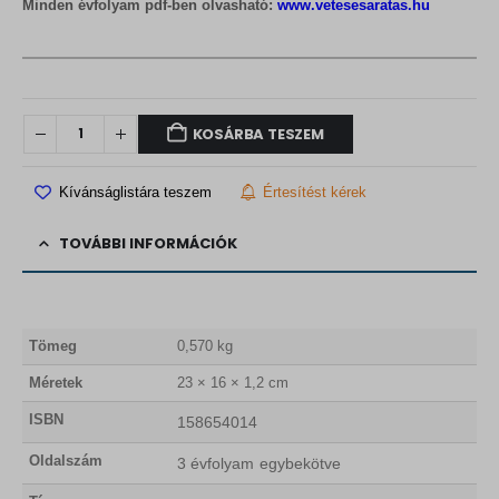
Minden évfolyam pdf-ben olvasható:
www.vetesesaratas.hu
KOSÁRBA TESZEM
Kívánságlistára teszem
Értesítést kérek
TOVÁBBI INFORMÁCIÓK
Tömeg
0,570 kg
Méretek
23 × 16 × 1,2 cm
ISBN
158654014
Oldalszám
3 évfolyam egybekötve