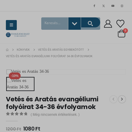
0
KÖNYVEK
VETÉS ÉS ARATÁS EGYBEKÖTÖTT
VETÉS ÉS ARATÁS EVANGÉLIUMI FOLYÓIRAT 34-36 ÉVFOLYAMOK
-10%
Vetés és Aratás evangéliumi
folyóirat 34-36 évfolyamok
( Még nincsenek értékelések. )
0
out of 5
O
C
1080
Ft
1200
Ft