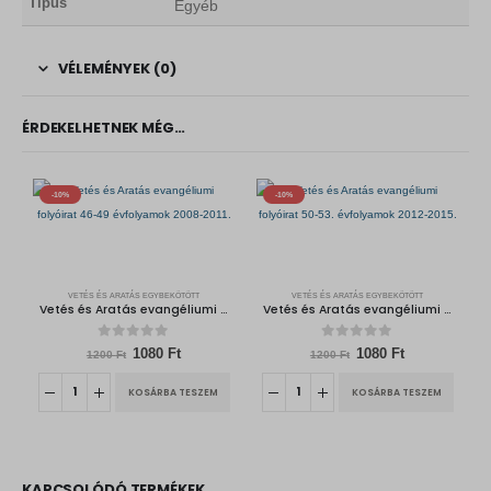
Típus
Egyéb
VÉLEMÉNYEK (0)
ÉRDEKELHETNEK MÉG…
-10%
-10%
VETÉS ÉS ARATÁS EGYBEKÖTÖTT
VETÉS ÉS ARATÁS EGYBEKÖTÖTT
Vetés és Aratás evangéliumi folyóirat 46-49 évfolyamok 2008-2011.
Vetés és Aratás evangéliumi folyóirat 50-53. évfolyamok 2012-2015.
0
out of 5
0
out of 5
O
C
O
C
1080
Ft
1080
Ft
1200
Ft
1200
Ft
r
u
r
u
i
r
i
r
KOSÁRBA TESZEM
KOSÁRBA TESZEM
g
r
g
r
i
e
i
e
n
n
n
n
a
t
a
t
l
p
l
p
p
r
p
r
r
i
r
i
KAPCSOLÓDÓ TERMÉKEK