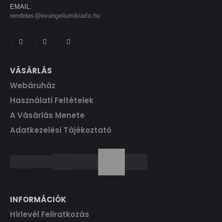
EMAIL:
0
e
i
rendeles@evangeliumikiado.hu
0
F
w
s
t
a
:
F
.
s
1
t
:
4
.
1
4
VÁSÁRLÁS
6
0
Webáruház
0
0
F
Használati Feltételek
t
A Vásárlás Menete
F
.
Adatkezelési Tájékoztató
t
.
INFORMÁCIÓK
Hírlevél Feliratkozás