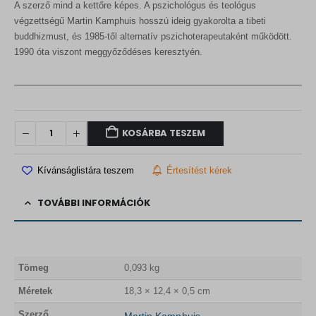
A szerző mind a kettőre képes. A pszichológus és teológus
végzettségű Martin Kamphuis hosszú ideig gyakorolta a tibeti
buddhizmust, és 1985-től alternatív pszichoterapeutaként működött.
1990 óta viszont meggyőződéses keresztyén.
KOSÁRBA TESZEM
Kívánságlistára teszem
Értesítést kérek
TOVÁBBI INFORMÁCIÓK
Tömeg
0,093 kg
Méretek
18,3 × 12,4 × 0,5 cm
Szerző