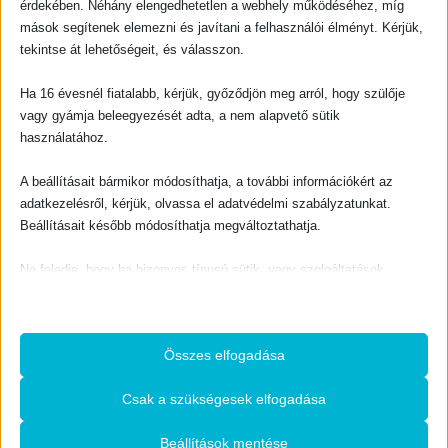
300
Ft
érdekében. Néhány elengedhetetlen a webhely működéséhez, míg
mások segítenek elemezni és javítani a felhasználói élményt. Kérjük,
KOSÁRBA TESZEM
tekintse át lehetőségeit, és válasszon.
Ha 16 évesnél fiatalabb, kérjük, győződjön meg arról, hogy szülője
vagy gyámja beleegyezését adta, a nem alapvető sütik
használatához.
A beállításait bármikor módosíthatja, a további információkért az
EVANGELIZÁCIÓ
EVANGELIZÁCIÓ
adatkezelésről, kérjük, olvassa el adatvédelmi szabályzatunkat.
Jézus Krisztus vére
A Győztes oldalán
Beállításait később módosíthatja megváltoztathatja.
0
out of 5
0
out of 5
500
Ft
800
Ft
Ne feledje, hogy ha bizonyos típusú sütik, vagy szolgáltatások
KOSÁRBA TESZEM
KOSÁRBA TESZEM
letiltása mellett dönt, az befolyásolhatja a webhely által nyújtott
élményét és az általunk kínált szolgáltatásokat.
Összes elfogadása
Alapvető
Az alapvető sütik és szolgáltatások biztosítják az oldal megfelelő
Csak a szükségesek elfogadása
működéséhez. Ezek a sütik és szolgáltatások a GDPR szerint nem
igénylik a felhasználó hozzájárulását.
Beállítások mentése
EVANGELIZÁCIÓ