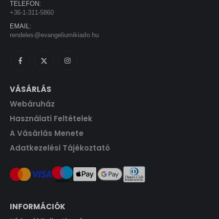
TELEFON:
5
0
+36-1-311-5860
0
EMAIL:
0
F
rendeles@evangeliumikiado.hu
t
F
.
t
.
VÁSÁRLÁS
Webáruház
Használati Feltételek
A Vásárlás Menete
Adatkezelési Tájékoztató
INFORMÁCIÓK