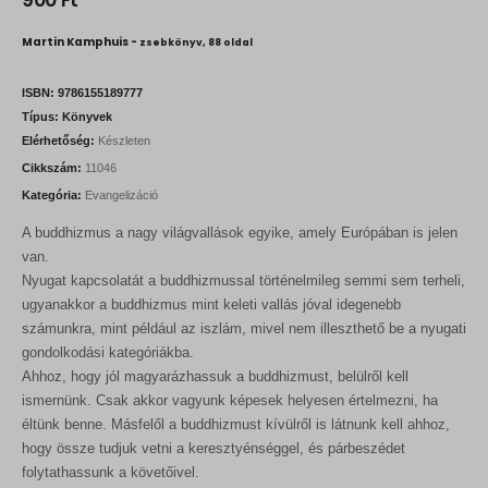
900
Ft
Martin Kamphuis -
zsebkönyv, 88 oldal
ISBN:
9786155189777
Típus:
Könyvek
Elérhetőség:
Készleten
Cikkszám:
11046
Kategória:
Evangelizáció
A buddhizmus a nagy világvallások egyike, amely Európában is jelen
van.
Nyugat kapcsolatát a buddhizmussal történelmileg semmi sem terheli,
ugyanakkor a buddhizmus mint keleti vallás jóval idegenebb
számunkra, mint például az iszlám, mivel nem illeszthető be a nyugati
gondolkodási kategóriákba.
Ahhoz, hogy jól magyarázhassuk a buddhizmust, belülről kell
ismernünk. Csak akkor vagyunk képesek helyesen értelmezni, ha
éltünk benne. Másfelől a buddhizmust kívülről is látnunk kell ahhoz,
hogy össze tudjuk vetni a keresztyénséggel, és párbeszédet
folytathassunk a követőivel.