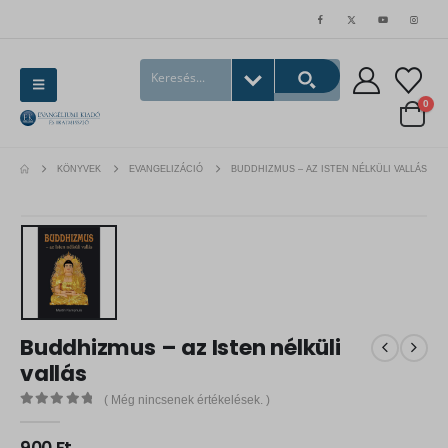
0
KÖNYVEK
EVANGELIZÁCIÓ
BUDDHIZMUS – AZ ISTEN NÉLKÜLI VALLÁS
Buddhizmus – az Isten nélküli
vallás
( Még nincsenek értékelések. )
0
out of 5