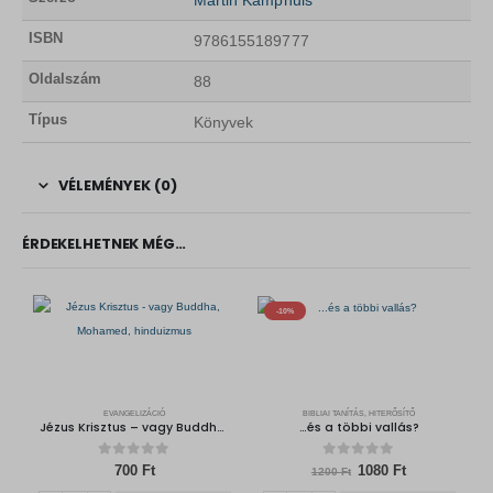
Martin Kamphuis
ISBN
9786155189777
Oldalszám
88
Típus
Könyvek
VÉLEMÉNYEK (0)
ÉRDEKELHETNEK MÉG…
-10%
EVANGELIZÁCIÓ
BIBLIAI TANÍTÁS, HITERŐSÍTŐ
Jézus Krisztus – vagy Buddha, Mohamed, hinduizmus
…és a többi vallás?
0
out of 5
0
out of 5
O
C
700
Ft
1080
Ft
1200
Ft
r
u