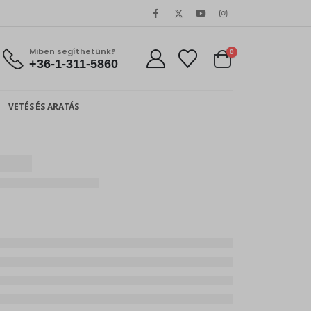
Miben segíthetünk?
0
+36-1-311-5860
VETÉS ÉS ARATÁS