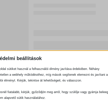
édelmi beállítások
ldal sütiket használ a felhasználói élmény javítása érdekében. Néhány
tetlen a webhely működéséhez, míg mások segítenek elemezni és javítani a
lói élményt. Kérjük, tekintse át lehetőségeit, és válasszon.
snél fiatalabb, kérjük, győződjön meg arról, hogy szülője vagy gyámja belee
em alapvető sütik használatához.