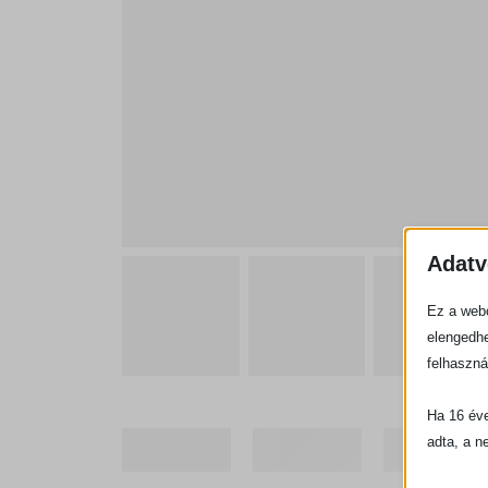
Adatv
Ez a webo
elengedhe
felhaszná
Ha 16 éve
adta, a n