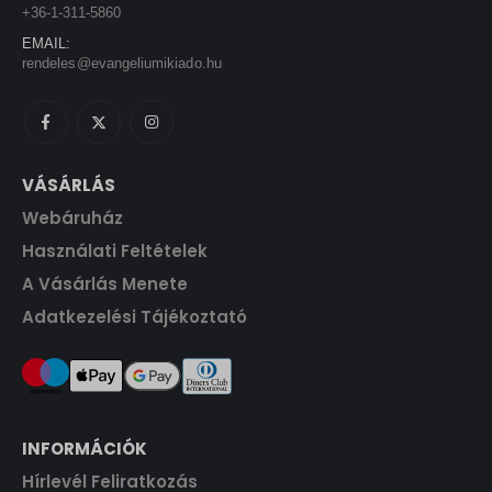
0
+36-1-311-5860
0
F
EMAIL:
t
rendeles@evangeliumikiado.hu
F
.
t
.
VÁSÁRLÁS
Webáruház
Használati Feltételek
A Vásárlás Menete
Adatkezelési Tájékoztató
INFORMÁCIÓK
Hírlevél Feliratkozás