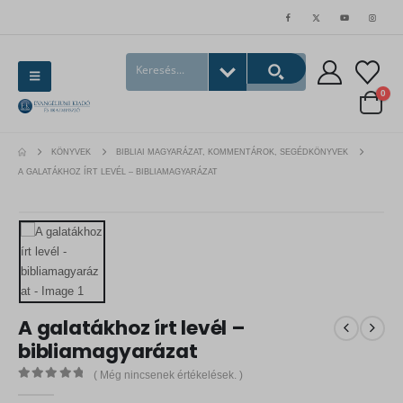
0
KÖNYVEK
BIBLIAI MAGYARÁZAT, KOMMENTÁROK, SEGÉDKÖNYVEK
A GALATÁKHOZ ÍRT LEVÉL – BIBLIAMAGYARÁZAT
A galatákhoz írt levél –
bibliamagyarázat
( Még nincsenek értékelések. )
0
out of 5