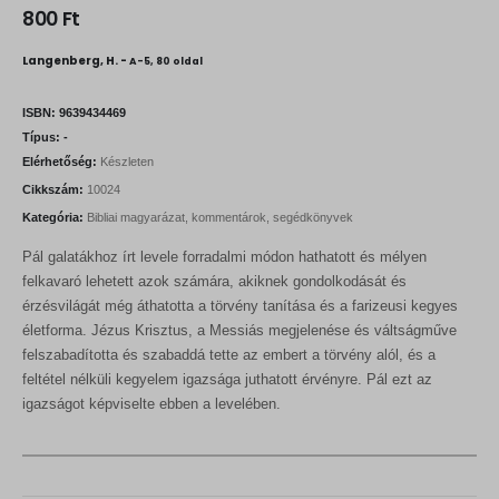
800
Ft
Langenberg, H. -
A-5, 80 oldal
ISBN:
9639434469
Típus:
-
Elérhetőség:
Készleten
Cikkszám:
10024
Kategória:
Bibliai magyarázat, kommentárok, segédkönyvek
Pál galatákhoz írt levele forradalmi módon hathatott és mélyen
felkavaró lehetett azok számára, akiknek gondolkodását és
érzésvilágát még áthatotta a törvény tanítása és a farizeusi kegyes
életforma. Jézus Krisztus, a Messiás megjelenése és váltságműve
felszabadította és szabaddá tette az embert a törvény alól, és a
feltétel nélküli kegyelem igazsága juthatott érvényre. Pál ezt az
igazságot képviselte ebben a levelében.