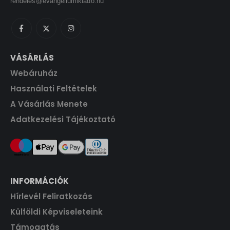
rendeles@evangeliumikiado.hu
1
6
w
s
F
.
4
0
a
:
t
0
s
1
.
0
F
:
4
t
1
4
VÁSÁRLÁS
F
.
6
0
t
Webáruház
0
.
0
F
Használati Feltételek
t
A Vásárlás Menete
F
.
Adatkezelési Tájékoztató
t
.
INFORMÁCIÓK
Hírlevél Feliratkozás
Külföldi Képviseleteink
Támogatás