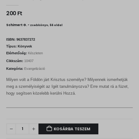
0
out of 5
200
Ft
Schimert G. -
zsebkönyv, 56 oldal
ISBN:
9637837272
Típus:
Könyvek
Elérhetőség:
Készleten
Cikkszám:
10407
Kategória:
Evangelizáció
Milyen volt a Földön járt Krisztus személye? Milyennek ismerhetjük
meg a személyiségét az Igét tanulmányozva? Erre mutat rá a füzet,
hogy segítsen közelebb kerülni Hozzá.
KOSÁRBA TESZEM