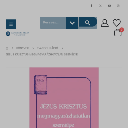
0
KÖNYVEK
EVANGELIZÁCIÓ
JÉZUS KRISZTUS MEGMAGYARÁZHATATLAN SZEMÉLYE