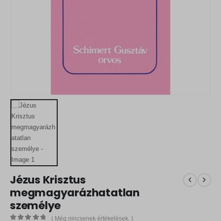
Jézus Krisztus
megmagyarázhatatlan
személye
( Még nincsenek értékelések. )