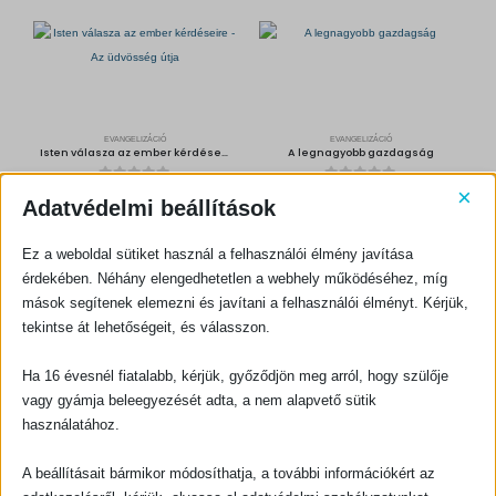
EVANGELIZÁCIÓ
EVANGELIZÁCIÓ
Isten válasza az ember kérdéseire – Az üdvösség útja
A legnagyobb gazdagság
×
0
out of 5
0
out of 5
300
Ft
200
Ft
Adatvédelmi beállítások
KOSÁRBA TESZEM
KOSÁRBA TESZEM
Ez a weboldal sütiket használ a felhasználói élmény javítása
érdekében. Néhány elengedhetetlen a webhely működéséhez, míg
mások segítenek elemezni és javítani a felhasználói élményt. Kérjük,
tekintse át lehetőségeit, és válasszon.
Ha 16 évesnél fiatalabb, kérjük, győződjön meg arról, hogy szülője
vagy gyámja beleegyezését adta, a nem alapvető sütik
EVANGELIZÁCIÓ
EVANGELIZÁCIÓ
használatához.
A Győztes oldalán
Az üdvösség útján
0
out of 5
0
out of 5
800
Ft
300
Ft
A beállításait bármikor módosíthatja, a további információkért az