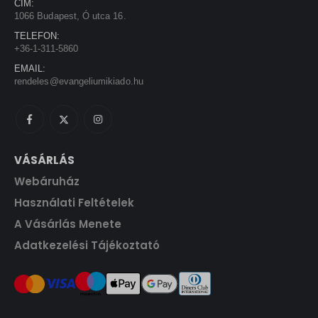
CÍM:
s
1
1066 Budapest, Ó utca 16.
:
3
TELEFON:
1
5
+36-1-311-5860
5
0
EMAIL:
0
rendeles@evangeliumikiado.hu
0
F
t
F
.
t
.
VÁSÁRLÁS
Webáruház
Használati Feltételek
A Vásárlás Menete
Adatkezelési Tájékoztató