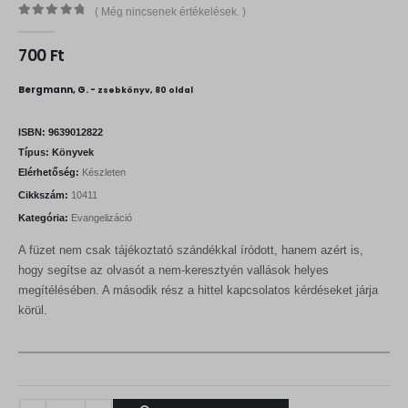
( Még nincsenek értékelések. )
0
out of 5
700
Ft
Bergmann, G. -
zsebkönyv, 80 oldal
ISBN:
9639012822
Típus:
Könyvek
Elérhetőség:
Készleten
Cikkszám:
10411
Kategória:
Evangelizáció
A füzet nem csak tájékoztató szándékkal íródott, hanem azért is,
hogy segítse az olvasót a nem-keresztyén vallások helyes
megítélésében. A második rész a hittel kapcsolatos kérdéseket járja
körül.