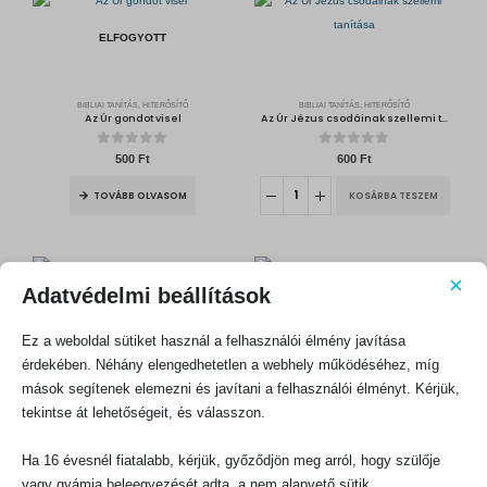
a
:
s
1
:
3
ELFOGYOTT
1
5
5
0
0
0
F
t
BIBLIAI TANÍTÁS, HITERŐSÍTŐ
BIBLIAI TANÍTÁS, HITERŐSÍTŐ
F
.
Az Úr gondot visel
Az Úr Jézus csodáinak szellemi tanítása
t
.
0
out of 5
0
out of 5
500
Ft
600
Ft
TOVÁBB OLVASOM
KOSÁRBA TESZEM
×
Adatvédelmi beállítások
Ez a weboldal sütiket használ a felhasználói élmény javítása
érdekében. Néhány elengedhetetlen a webhely működéséhez, míg
BIBLIAI TANÍTÁS, HITERŐSÍTŐ
BIBLIAI TANÍTÁS, HITERŐSÍTŐ
Az örök reformáció
Az ősellenség
mások segítenek elemezni és javítani a felhasználói élményt. Kérjük,
tekintse át lehetőségeit, és válasszon.
0
out of 5
0
out of 5
800
Ft
500
Ft
Ha 16 évesnél fiatalabb, kérjük, győződjön meg arról, hogy szülője
KOSÁRBA TESZEM
KOSÁRBA TESZEM
vagy gyámja beleegyezését adta, a nem alapvető sütik