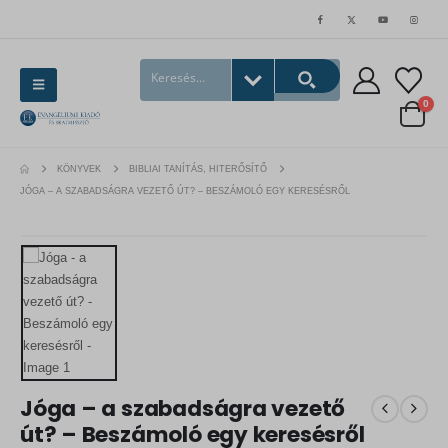
0
KÖNYVEK
BIBLIAI TANÍTÁS, HITERŐSÍTŐ
JÓGA – A SZABADSÁGRA VEZETŐ ÚT? – BESZÁMOLÓ EGY KERESÉSRŐL
Jóga – a szabadságra vezető
út? – Beszámoló egy keresésről