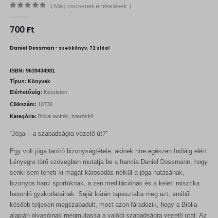
( Még nincsenek értékelések. )
0
out of 5
700
Ft
Daniel Dossman -
zsebkönyv, 72 oldal
ISBN:
9639434981
Típus:
Könyvek
Elérhetőség:
Készleten
Cikkszám:
10736
Kategória:
Bibliai tanítás, hiterősítő
“Jóga – a szabadságra vezető út?”
Egy volt jóga tanító bizonyságtétele, akinek híre egészen Indiáig elért.
Lényegre törő szövegben mutatja be a francia Daniel Dossmann, hogy
senki sem teheti ki magát károsodás nélkül a jóga hatásának,
bizonyos harci sportoknak, a zen meditációnak és a keleti misztika
hasonló gyakorlatainak. Saját kárán tapasztalta meg azt, amiből
később teljesen megszabadult, most azon fáradozik, hogy a Biblia
alapján olvasóinak megmutassa a valódi szabadságra vezető utat. Az