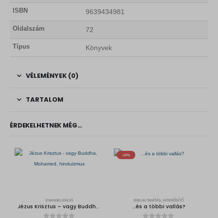
ISBN
9639434981
Oldalszám
72
Típus
Könyvek
VÉLEMÉNYEK (0)
TARTALOM
ÉRDEKELHETNEK MÉG…
-10%
EVANGELIZÁCIÓ
BIBLIAI TANÍTÁS, HITERŐSÍTŐ
Jézus Krisztus – vagy Buddha, Mohamed, hinduizmus
…és a többi vallás?