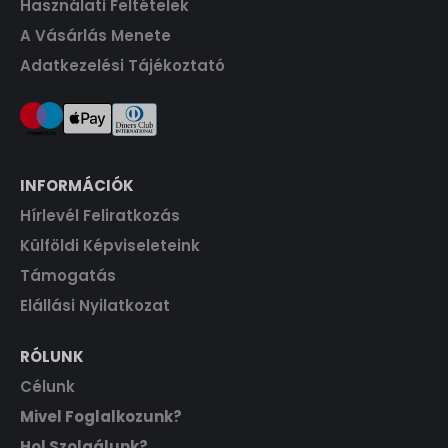
Használati Feltételek
t
A Vásárlás Menete
F
.
Adatkezelési Tájékoztató
t
.
INFORMÁCIÓK
Hírlevél Feliratkozás
Külföldi Képviseleteink
Támogatás
Elállási Nyilatkozat
RÓLUNK
Célunk
Mivel Foglalkozunk?
Hol Szolgálunk?