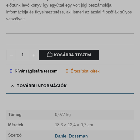
előttünk levő könyv így egyúttal egy volt jógi beszámolója,
információja és figyelmeztetése, aki ismeri az ázsiai filozófiák súlyos
veszélyeit.
KOSÁRBA TESZEM
Kívánságlistára teszem
Értesítést kérek
TOVÁBBI INFORMÁCIÓK
Tömeg
0,077 kg
Méretek
18,3 × 12,4 × 0,7 cm
Szerző
Daniel Dossman