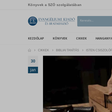
Könyvek a SZÓ szolgálatában
KEZDŐLAP
KÖNYVEK
CIKKEK
HANGANY
CIKKEK
BIBLIAI TANÍTÁS
ISTEN CSISZOLÓ
30
jan