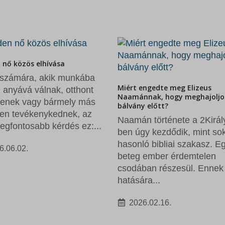
engedte meg Elizeus
nak, hogy meghajoljon a
 előtt?
 története a 2Királyok 5-
Tíz (további) ok, amiért érde
olvasni a Bibliát
y kezdődik, mint sok
„A Biblia minden könyvek
ó bibliai szakasz. Egy
legnagyszerűbbike,
 ember érdemtelen
tanulmányozása a legnem
ban részesül. Ennek
törekvés, megértése a
ra...
legmagasabb cél.” Charles
6.02.16.
RyrieA Biblia a világ
legkülönlegesebb...