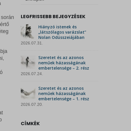
a
LEGFRISSEBB BEJEGYZÉSEK
 során
értő
Hiányzó istenek és
éteg
„látszólagos varázslat”
Nolan Odüsszeiájában
2026.07.31.
abja
Szeretet és az azonos
i,
neműek házasságának
embertelensége – 2. rész
tó
2026.07.24.
Szeretet és az azonos
neműek házasságának
embertelensége – 1. rész
2026.07.20.
at
b
CÍMKÉK