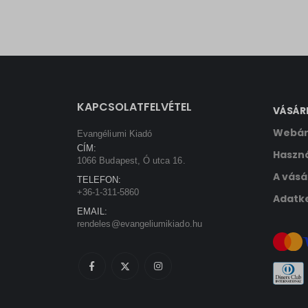
KAPCSOLATFELVÉTEL
VÁSÁR
Webár
Evangéliumi Kiadó
CÍM:
Haszná
1066 Budapest, Ó utca 16.
A vásá
TELEFON:
+36-1-311-5860
Adatke
EMAIL:
rendeles@evangeliumikiado.hu