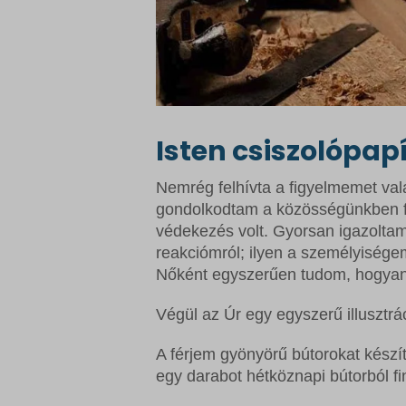
Isten csiszolópapí
Nemrég felhívta a figyelmemet val
gondolkodtam a közösségünkben f
védekezés volt. Gyorsan igazoltam
reakciómról; ilyen a személyiségem 
Nőként egyszerűen tudom, hogyan
Végül az Úr egy egyszerű illusztrá
A férjem gyönyörű bútorokat készí
egy darabot hétköznapi bútorból f