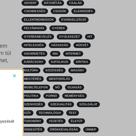
ADVENT
BÁTORÍTÁS
CSALÁD
CSENDESSÉG
CSODÁK
ELENGEDÉS
ELLENTMONDÁSOK
EVANGELIZÁCIÓ
FELTÁMADÁS
GYEREK
GYEREKNEVELÉS
GYÜLEKEZET
HIT
lem
HITELESSÉG
HÁZASSÁG
HÚSVÉT
m túl
IGEHIRDETÉS
IMA
INTERNET
het,
KARÁCSONY
KATOLIKUS
KRITIKA
KULTÚRA
KÖZÖSSÉG
MAGÁNY
×
MEGTÉRÉS
MENTORÁLÁS
y még
MOBILTELEFON
NŐ
OLVASÁS
gy aki
POLITIKA
PORNÓ
REMÉNYSÉG
SZENVEDÉS
SZEXUALITÁS
SZOLGÁLAT
SZÍV
TECHNOLÓGIA
TEST
gyezését
TUDOMÁNY
VEZETÉS
ÉLETÚT
ÖNSEGÍTÉS
ÖRÖKKÉVALÓSÁG
ÜNNEP