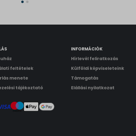
2026.01.07.
LÁS
INFORMÁCIÓK
uház
Hírlevél feliratkozás
lati feltételek
Külföldi képviseleteink
rlás menete
Támogatás
zelési tájékoztató
Elállási nyilatkozat