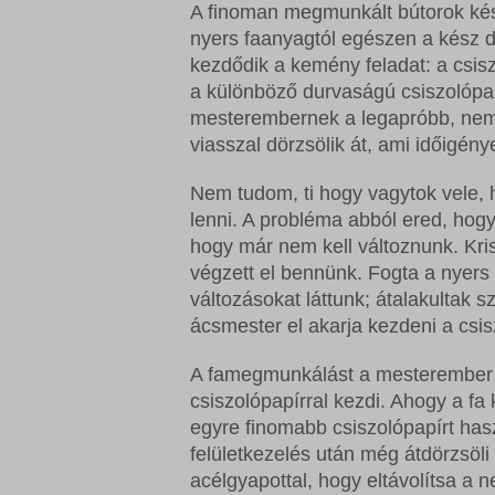
A finoman megmunkált bútorok kés
nyers faanyagtól egészen a kész da
kezdődik a kemény feladat: a csis
a különböző durvaságú csiszolópa
mesterembernek a legapróbb, nem te
viasszal dörzsölik át, ami időigén
Nem tudom, ti hogy vagytok vele, 
lenni. A probléma abból ered, hogy
hogy már nem kell változnunk. Kri
végzett el bennünk. Fogta a nyers
változásokat láttunk; átalakultak 
ácsmester el akarja kezdeni a csis
A famegmunkálást a mesterember
csiszolópapírral kezdi. Ahogy a fa 
egyre finomabb csiszolópapírt has
felületkezelés után még átdörzsöli 
acélgyapottal, hogy eltávolítsa a 