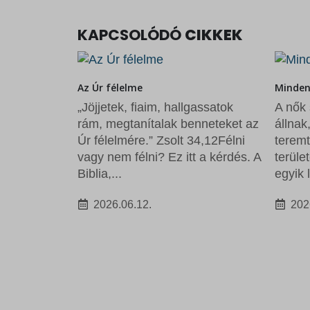
KAPCSOLÓDÓ
CIKKEK
Minden nő közös elhívása
assatok
A nők számára, akik munkába
Miért 
nneteket az
állnak, anyává válnak, otthont
Naamán
4,12Félni
teremtenek vagy bármely más
bálvány
 a kérdés. A
területen tevékenykednek, az
Naamán
egyik legfontosabb kérdés ez:...
ben úg
hasonl
2026.06.02.
beteg
csodá
hatásá
202