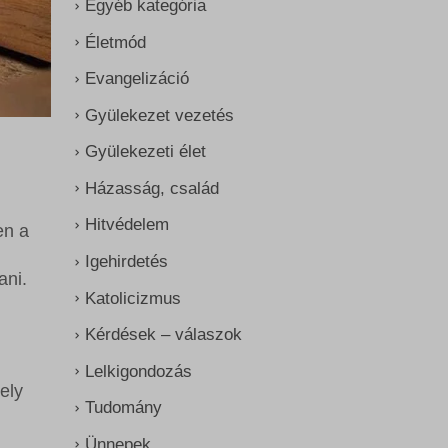
Egyéb kategória
Életmód
Evangelizáció
Gyülekezet vezetés
Gyülekezeti élet
Házasság, család
Hitvédelem
en a
Igehirdetés
ani.
Katolicizmus
Kérdések – válaszok
Lelkigondozás
ely
Tudomány
Ünnepek