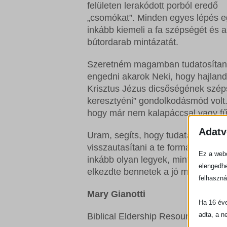
felületen lerakódott porból eredő
„csomókat”. Minden egyes lépés e
inkább kiemeli a fa szépségét és a
bútordarab mintázatát.
Szeretném magamban tudatosítani
engedni akarok Neki, hogy hajland
Krisztus Jézus dicsőségének széps
keresztyéni” gondolkodásmód volt.
hogy már nem kalapáccsal vagy fű
Adatv
Uram, segíts, hogy tudatában leg
visszautasítani a te formáló mun
Ez a webo
inkább olyan legyek, mint Megvál
elengedhe
elkezdte bennetek a jó munkát, elvé
felhaszná
Mary Gianotti
Ha 16 éve
adta, a n
Biblical Eldership Resources