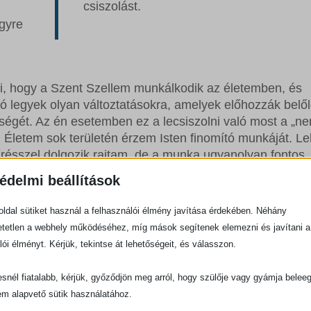
csiszolást.
gyre
, hogy a Szent Szellem munkálkodik az életemben, és
ó legyek olyan változtatásokra, amelyek előhozzák belő
égét. Az én esetemben ez a lecsiszolni való most a „ne
 Életem sok területén érzem Isten finomító munkáját. Le
résszel dolgozik rajtam, de a munka ugyanolyan fontos.
édelmi beállítások
yek a te csiszoló munkádnak az életemben! Nem akarom
kád hatását. Szeretnék engedelmeskedni kezednek, hog
ldal sütiket használ a felhasználói élmény javítása érdekében. Néhány
tóm. Ámen. „Éppen ezért meg vagyok győződve arról, ho
tetlen a webhely működéséhez, míg mások segítenek elemezni és javítani a
gzi Krisztus Jézus napjára.” (Fil 1,6)
lói élményt. Kérjük, tekintse át lehetőségeit, és válasszon.
snél fiatalabb, kérjük, győződjön meg arról, hogy szülője vagy gyámja belee
em alapvető sütik használatához.