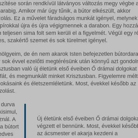
zítése során rendkívül látványos változás megy végbe 
rabig. Amikor már úgy tűnik, a bútor elkészült, akkor
zolás. Ez a művelet fáradságos munkát igényel, melynek
pírokkal újra és újra végigmennek a darabon. Egy hozzá
ljesen sima folt sem kerüli el a figyelmét. Végül egy r
yes, szakértő szemet és sok türelmet igényel.
hölgyeim, de én nem akarok Isten befejezetlen bútordar
 sok évvel ezelőtti megtérésünk után könnyű azt gondoln
sztusban való új életünk első éveiben Ő drámai dolgokat
 fát, és megmunkált minket Krisztusban. Figyelemre mél
szokásaink és életszemléletünk. Most, évekkel később az
zolást.
 durva
kisimul,
Új életünk első éveiben Ő drámai dolgok
znál. A
végzett el bennünk. Most, évekkel későb
a bútort
az ácsmester el akarja kezdeni a
nedves