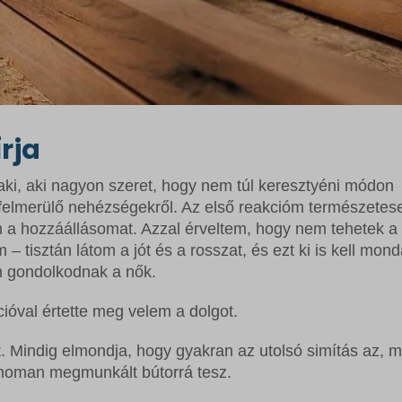
rja
aki, aki nagyon szeret, hogy nem túl keresztyéni módon
elmerülő nehézségekről. Az első reakcióm természetes
 a hozzáállásomat. Azzal érveltem, hogy nem tehetek a
– tisztán látom a jót és a rosszat, és ezt ki is kell mond
 gondolkodnak a nők.
cióval értette meg velem a dolgot.
t. Mindig elmondja, hogy gyakran az utolsó simítás az, m
inoman megmunkált bútorrá tesz.