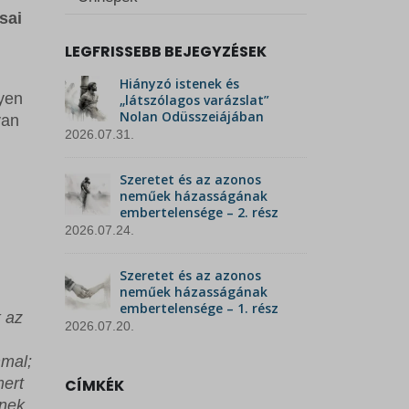
sai
LEGFRISSEBB BEJEGYZÉSEK
Hiányzó istenek és
lyen
„látszólagos varázslat”
Nolan Odüsszeiájában
yan
2026.07.31.
Szeretet és az azonos
neműek házasságának
embertelensége – 2. rész
2026.07.24.
Szeretet és az azonos
neműek házasságának
embertelensége – 1. rész
k az
2026.07.20.
mal;
mert
CÍMKÉK
inek