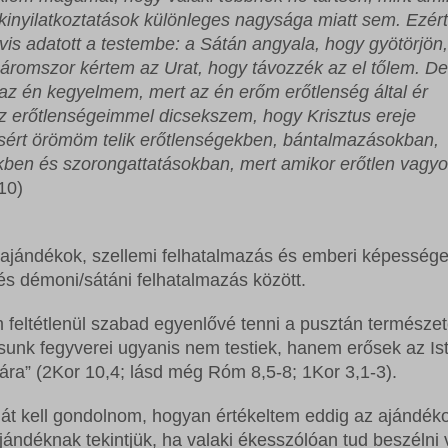
a kinyilatkoztatások különleges nagysága miatt sem. Ezért
övis adatott a testembe: a Sátán angyala, hogy gyötörjön,
háromszor kértem az Urat, hogy távozzék az el tőlem. De
z én kegyelmem, mert az én erőm erőtlenség által ér
z erőtlenségeimmel dicsekszem, hogy Krisztus ereje
sért örömöm telik erőtlenségekben, bántalmazásokban,
ben és szorongattatásokban, mert amikor erőtlen vagyo
10)
 ajándékok, szellemi felhatalmazás és emberi képesség
s és démoni/sátáni felhatalmazás között.
 feltétlenül szabad egyenlővé tenni a pusztán természet
unk fegyverei ugyanis nem testiek, hanem erősek az Is
ra” (2Kor 10,4; lásd még Róm 8,5-8; 1Kor 3,1-3).
át kell gondolnom, hogyan értékeltem eddig az ajándék
jándéknak tekintjük, ha valaki ékesszólóan tud beszélni