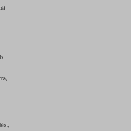
tát
bb
rra,
ést,