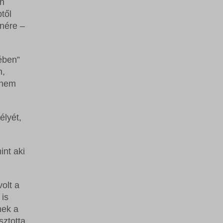
an
től
enére –
ében”
n,
 nem
élyét,
int aki
volt a
 is
nek a
sztotta