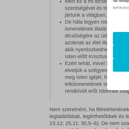
Mert ez a mi dicsekvésünk, 
Ne feledj
szentségével és tisztaságá
befolyáso
jártunk a világban, kiváltké
De hála legyen Istennek, ak
Alapv
ismeretének illatát terjeszti
Az ala
dicsőségére az üdvözülők és 
sütik 
azoknak az élet illata élet
akik nyerészkednek Isten igé
Statis
Isten előtt Krisztusban. (2K
mhcook
A stat
Ezért tehát, mivel Isten ir
lehető
elvetjük a szégyenletes tit
PHPSE
látoga
meg Isten igéjét, hanem az 
store_n
lelkiismeretének Isten előt
rendkívüli erőt Istennek tul
wlfmc_
Egyéb
_ga
Ez a k
woocom
tartoz
Nem szeretném, ha félreértenének.
_ga_*
woocom
legtalálóbbak, legérthetőbbek és 
rs6_ove
woocom
23,12; 25,11; 30,5–6). De nem sz