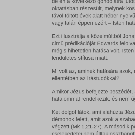
de én a következő gondolatra juto
oktatásban részesült, melynek kös
távol töltött évek alatt héber nye
vagy talán éppen ezért – Isten ha
Ezt illusztrálja a közelmúltból J
című prédikációját Edwards felol
mégis hihetetlen hatása volt. Ist
lendületes stílusa miatt.
Mi volt az, aminek hatására azok, a
ellentétben az írástudókkal?
Amikor Jézus befejezte beszédét, a
hatalommal rendelkezik, és nem úg
Két dolgot látok, ami aláhúzta Jézu
démonok felett, amit azok a szaba
végzett (Mk 1,21-27). A második pe
cselekedetei nem álltak összhangb