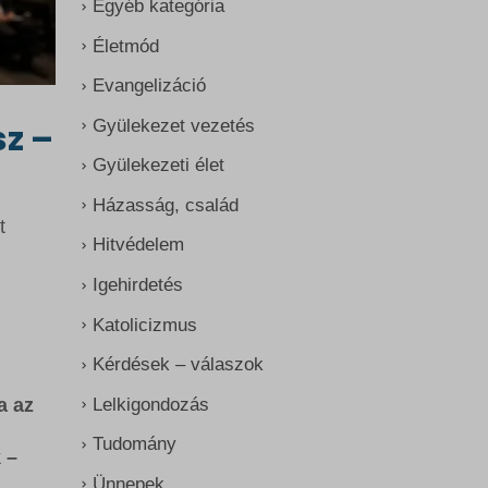
Egyéb kategória
Életmód
Evangelizáció
Gyülekezet vezetés
sz –
Gyülekezeti élet
Házasság, család
t
Hitvédelem
Igehirdetés
Katolicizmus
Kérdések – válaszok
Lelkigondozás
a az
Tudomány
 –
Ünnepek