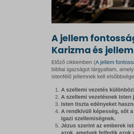
A jellem fontossá
Karizma és jellem
Előző cikkemben (
A jellem fontoss
bibliai igazságot tárgyaltam, amel
istenfélő jellemnek kell elsőbbsége
A szellemi vezetés különbözik
A szellemi vezetésnek Isten j
Isten tiszta edényeket haszn
A rendkívüli képesség, sőt a
igazi szellemiségnek.
Jézus szerint az emberek is
azok, amelyek felfedik azok 