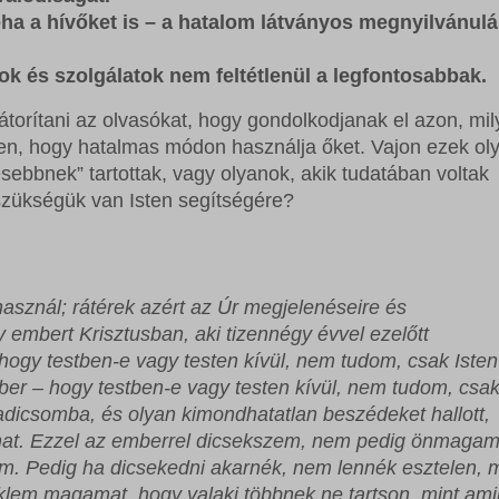
éha a hívőket is – a hatalom látványos megnyilvánulá
 és szolgálatok nem feltétlenül a legfontosabbak.
torítani az olvasókat, hogy gondolkodjanak el azon, mi
 Isten, hogy hatalmas módon használja őket. Vajon ezek ol
esebbnek” tartottak, vagy olyanok, akik tudatában voltak
zükségük van Isten segítségére?
asznál; rátérek azért az Úr megjelenéseire és
y embert Krisztusban, aki tizennégy évvel ezelőtt
 hogy testben-e vagy testen kívül, nem tudom, csak Isten
ber – hogy testben-e vagy testen kívül, nem tudom, csa
aradicsomba, és olyan kimondhatatlan beszédeket hallott,
at. Ezzel az emberrel dicsekszem, nem pedig önmagam
. Pedig ha dicsekedni akarnék, nem lennék esztelen, 
lem magamat, hogy valaki többnek ne tartson, mint am