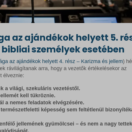
ga az ajándékok helyett 5. ré
 bibliai személyek esetében
ága az ajándékok helyett 4. rész – Karizma és jellem
) hé
yek rávilágítanak arra, hogy a vezetők értékelésekor az
t élveznie:
 a világi, szekuláris vezetéstől.
ellemét kell tükröznie.
ál a nemes feladatok elvégzésére.
 természetfeletti képesség sem feltétlenül bizonyíték
tenfélő jellemének gyümölcsei – és nem a nagy tettek
valódiságát.