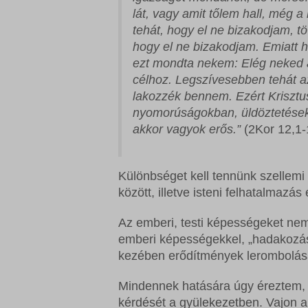
lát, vagy amit tőlem hall, még 
tehát, hogy el ne bizakodjam, t
hogy el ne bizakodjam. Emiatt 
ezt mondta nekem: Elég neked a
célhoz. Legszívesebben tehát a
lakozzék bennem. Ezért Krisztu
nyomorúságokban, üldöztetések
akkor vagyok erős.”
(2Kor 12,1-
Különbséget kell tennünk szellemi
között, illetve isteni felhatalmazá
Az emberi, testi képességeket nem
emberi képességekkel, „hadakozás
kezében erődítmények lerombolásá
Mindennek hatására úgy éreztem, 
kérdését a gyülekezetben. Vajon a