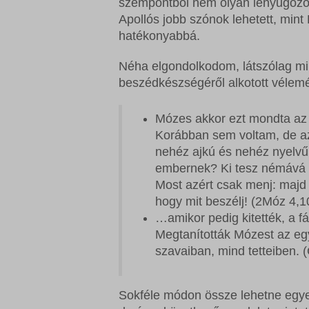
szempontból nem olyan lenyűgöző
sbjs_cu
wordpre
Microso
Apollós jobb szónok lehetett, mint
sbjs_cu
wordpre
Microso
hatékonyabbá.
sbjs_fir
wp_lan
redux_*
Néha elgondolkodom, látszólag mi
sbjs_fi
wp_woo
ssm_au
beszédkészségéről alkotott vélem
sbjs_mi
wp-sett
wp-*
Mózes akkor ezt mondta az
sbjs_se
wp-sett
Korábban sem voltam, de az
sbjs_ud
nehéz ajkú és nehéz nyelvű 
embernek? Ki tesz némává v
tk_ai
Most azért csak menj: majd
hogy mit beszélj! (2Móz 4,1
…amikor pedig kitették, a fá
Megtanították Mózest az eg
szavaiban, mind tetteiben. 
Sokféle módon össze lehetne egye