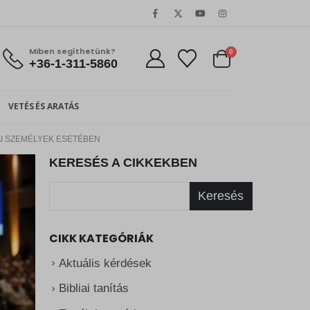
Miben segíthetünk?
0
+36-1-311-5860
VETÉS ÉS ARATÁS
IAI SZEMÉLYEK ESETÉBEN
KERESÉS A CIKKEKBEN
Keresés
CIKK KATEGÓRIÁK
Aktuális kérdések
Bibliai tanítás