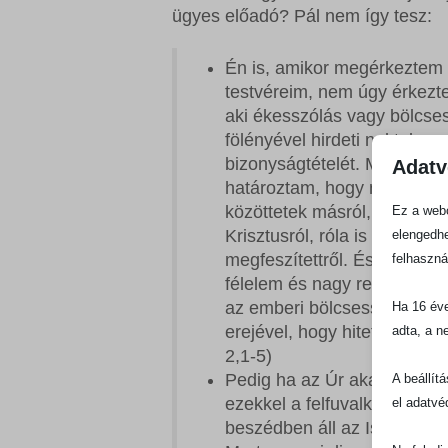
ügyes előadó? Pál nem így tesz:
Én is, amikor megérkeztem 
testvéreim, nem úgy érkezt
aki ékesszólás vagy bölcse
fölényével hirdeti nektek az 
bizonyságtételét. Mert úgy
Adatv
határoztam, hogy nem tudo
közöttetek másról, csak Jé
Ez a webo
Krisztusról, róla is mint a
elengedhe
megfeszítettről. És én erőtl
felhaszná
félelem és nagy rettegés k
az emberi bölcsesség megej
Ha 16 éve
erejével, hogy hitetek ne 
adta, a n
2,1-5)
Pedig ha az Úr akarja, ha
A beállít
ezekkel a felfuvalkodottak
el adatvé
beszédben áll az Isten ors