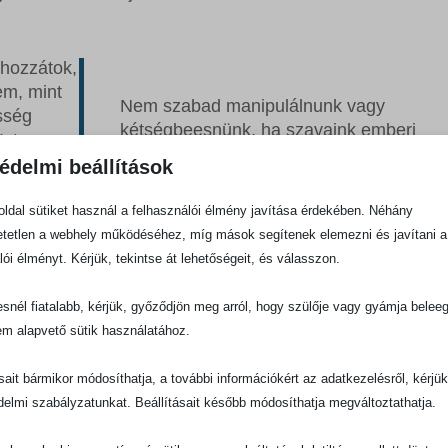
hozzátok,
em, mint
Nem szabad manipulálnunk vagy
sség
kétségbeesnünk, ha szavaink emberi
Isten
szempontból nem olyan lenyűgözőek, mi
édelmi beállítások
másokéi.
k
zus
ldal sütiket használ a felhasználói élmény javítása érdekében. Néhány
tetlen a webhely működéséhez, míg mások segítenek elemezni és javítani a
enség,
lói élményt. Kérjük, tekintse át lehetőségeit, és válasszon.
özött jelentem meg nálatok. Beszédem és igehirdetésem
tő szavaival hangzott hozzátok, hanem a Lélek bizonyít
snél fiatalabb, kérjük, győződjön meg arról, hogy szülője vagy gyámja belee
emberek bölcsességén, hanem Isten erején nyugodjék. (1
em alapvető sütik használatához.
marosan elmegyek hozzátok, és megismerkedem majd
ásait bármikor módosíthatja, a további információkért az adatkezelésről, kérjü
kal, de nem a beszédükkel, hanem az erejükkel. Mert nem
delmi szabályzatunkat. Beállításait később módosíthatja megváltoztathatja.
zága, hanem erőben. (1Kor 4,19-20)