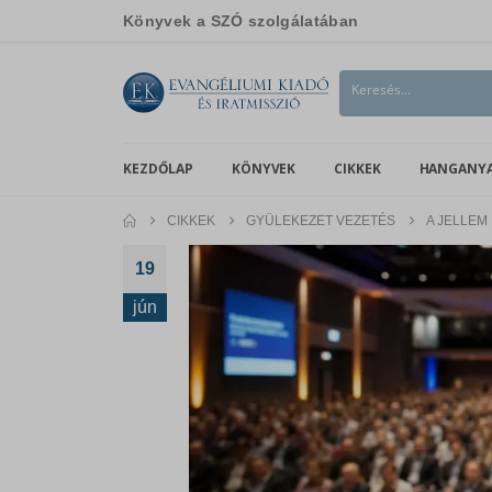
Könyvek a SZÓ szolgálatában
KEZDŐLAP
KÖNYVEK
CIKKEK
HANGANY
CIKKEK
GYÜLEKEZET VEZETÉS
A JELLEM
19
jún