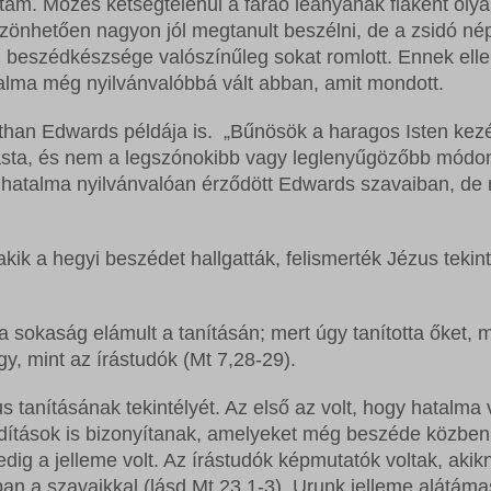
ttam. Mózes kétségtelenül a fáraó leányának fiaként oly
zönhetően nagyon jól megtanult beszélni, de a zsidó nép
lvű beszédkészsége valószínűleg sokat romlott. Ennek ell
talma még nyilvánvalóbbá vált abban, amit mondott.
onathan Edwards példája is. „Bűnösök a haragos Isten kez
vasta, és nem a legszónokibb vagy leglenyűgözőbb módo
en hatalma nyilvánvalóan érződött Edwards szavaiban, de
kik a hegyi beszédet hallgatták, felismerték Jézus tekint
 sokaság elámult a tanításán; mert úgy tanította őket, m
y, mint az írástudók (Mt 7,28-29).
s tanításának tekintélyét. Az első az volt, hogy hatalma 
dítások is bizonyítanak, amelyeket még beszéde közben
dig a jelleme volt. Az írástudók képmutatók voltak, akik
an a szavaikkal (lásd Mt 23,1-3). Urunk jelleme alátáma