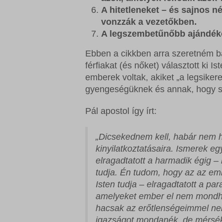
A hitetleneket – és sajnos n
vonzzák a vezetőkben.
A legszembetűnőbb ajándékok
Ebben a cikkben arra szeretném bá
férfiakat (és nőket) választott ki
emberek voltak, akiket „a legsiker
gyengeségüknek és annak, hogy s
Pál apostol így írt:
„Dicsekednem kell, habár nem h
kinyilatkoztatásaira. Ismerek eg
elragadtatott a harmadik égig –
tudja. Én tudom, hogy az az em
Isten tudja – elragadtatott a p
amelyeket ember el nem mondh
hacsak az erőtlenségeimmel nem
igazságot mondanék, de mérsék