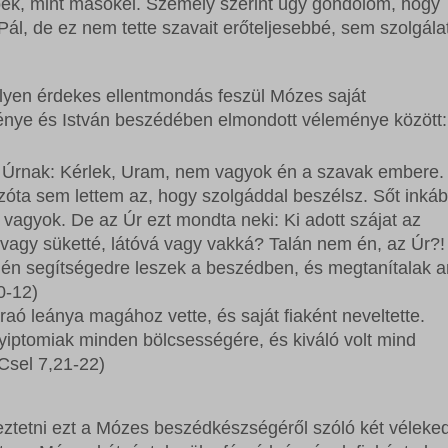
ek, mint másokéi. Személy szerint úgy gondolom, hogy
rrent
ss_logged_in_*
ftApplicationsTelemetryDeviceId
 Pál, de ez nem tette szavait erőteljesebbé, sem szolgála
rrent_add
ss_test_cookie
ftApplicationsTelemetryFirstLaunchTime
st
g
lyen érdekes ellentmondás feszül Mózes saját
rst_add
commerce_session_*
_c
énye és István beszédében elmondott véleménye között:
grations
ings-*
 Úrnak: Kérlek, Uram, nem vagyok én a szavak embere.
ssion
ings-time-*
óta sem lettem az, hogy szolgáddal beszélsz. Sőt inká
ata
vagyok. De az Úr ezt mondta neki: Ki adott szájat az
agy süketté, látóvá vagy vakká? Talán nem én, az Úr?!
 én segítségedre leszek a beszédben, és megtanítalak a
0-12)
raó leánya magához vette, és saját fiaként neveltette.
yiptomiak minden bölcsességére, és kiváló volt mind
(Csel 7,21-22)
ztetni ezt a Mózes beszédkészségéről szóló két véleked