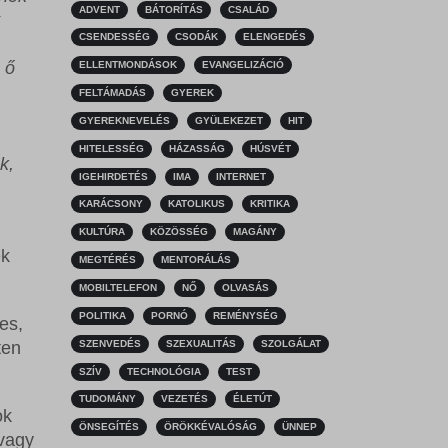
ADVENT
BÁTORÍTÁS
CSALÁD
CSENDESSÉG
CSODÁK
ELENGEDÉS
 ő
ELLENTMONDÁSOK
EVANGELIZÁCIÓ
FELTÁMADÁS
GYEREK
GYEREKNEVELÉS
GYÜLEKEZET
HIT
HITELESSÉG
HÁZASSÁG
HÚSVÉT
k,
IGEHIRDETÉS
IMA
INTERNET
KARÁCSONY
KATOLIKUS
KRITIKA
KULTÚRA
KÖZÖSSÉG
MAGÁNY
ek
MEGTÉRÉS
MENTORÁLÁS
MOBILTELEFON
NŐ
OLVASÁS
POLITIKA
PORNÓ
REMÉNYSÉG
es,
SZENVEDÉS
SZEXUALITÁS
SZOLGÁLAT
ten
SZÍV
TECHNOLÓGIA
TEST
TUDOMÁNY
VEZETÉS
ÉLETÚT
ok
ÖNSEGÍTÉS
ÖRÖKKÉVALÓSÁG
ÜNNEP
 vagy