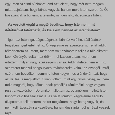
egy Isten szerinti bűnbánat, ami azt jelenti, hogy már nem magam
miatt sajnáltam, hogy bűnös vagyok, hanem mert Isten szeret, és Őt
bosszantják a bűneim, a teremtő, mindenható, dicsőséges Istent.
– Az vezetett végül a megtérésedhez, hogy Istennel mint
ítélőbíróval találkoztál, és kialakult benned az istenfélelem?
– Igen, az Isten igazságosságának, bűnhöz való hozzáállásának
fényében nyert értelmet az Ő kegyelme és szeretete is. Tehát addig
félreértettem az Istent, mert nem volt számomra teljes a róla alkotott
kép. Közönyös voltam az örömhírrel kapcsolatban, mert nem
értettem, milyen nagy szükségem van rá. Addig ítéletet nem említő,
szeretetet rosszul hangsúlyozó tévképzeteim voltak az evangéliumról,
ezért nem becsültem semmire Isten kegyelmes ajándékát, azt, hogy
az Úr Jézus megváltott. Olyan voltam, mint egy rákos beteg, aki nem
tudja magáról, hogy rákos, csak próbálják rátukmálni, hogy vegyen
részt a kezelésben. De amikor hallottam az evangélium mellett Isten
bűnhöz való hozzáállását is, és saját romlott, kegyelemre szoruló
állapotomat felismertem, akkor megláttam, hogy beteg vagyok, és
nem kell rábeszélni a kezelésre, hanem önszántamból is részt veszek
rajta.