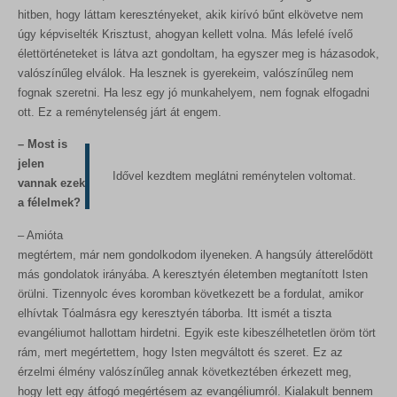
hitben, hogy láttam keresztényeket, akik kirívó bűnt elkövetve nem
úgy képviselték Krisztust, ahogyan kellett volna. Más lefelé ívelő
élettörténeteket is látva azt gondoltam, ha egyszer meg is házasodok,
valószínűleg elválok. Ha lesznek is gyerekeim, valószínűleg nem
fognak szeretni. Ha lesz egy jó munkahelyem, nem fognak elfogadni
ott. Ez a reménytelenség járt át engem.
– Most is
jelen
Idővel kezdtem meglátni reménytelen voltomat.
vannak ezek
a félelmek?
– Amióta
megtértem, már nem gondolkodom ilyeneken. A hangsúly átterelődött
más gondolatok irányába. A keresztyén életemben megtanított Isten
örülni. Tizennyolc éves koromban következett be a fordulat, amikor
elhívtak Tóalmásra egy keresztyén táborba. Itt ismét a tiszta
evangéliumot hallottam hirdetni. Egyik este kibeszélhetetlen öröm tört
rám, mert megértettem, hogy Isten megváltott és szeret. Ez az
érzelmi élmény valószínűleg annak következtében érkezett meg,
hogy lett egy átfogó megértésem az evangéliumról. Kialakult bennem