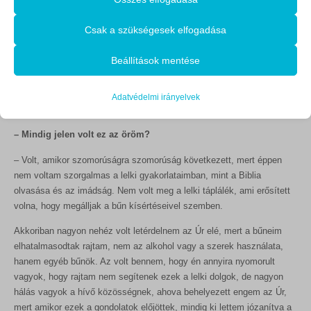
mércéje, és ezt a példát követtem onnantól én is. Örömmel és
Alapvető
lelkesedéssel meséltem másoknak más bűnökből való elfordulásomat
Az alapvető sütik és szolgáltatások biztosítják az oldal megfelelő
Csak a szükségesek elfogadása
is. Ilyenkor azt kérdeztem Istentől, mi a következő bűn, amitől el kell
működéséhez. Ezek a sütik és szolgáltatások a GDPR szerint nem
fordulnom, mert szeretnék továbbra is ilyen örömöket megtapasztalni.
igénylik a felhasználó hozzájárulását.
Beállítások mentése
(számol magában) Volt az alkohol, a drog, a káromkodás, az akkori
Részletek megjelenítése
barátnőmmel is szakítottam, elkezdtem szolgálni a gyülekezetben az
Statisztikai
ifjúság felé, tehát az elején nagy hullámban történt a változás, és ez
Adatvédelmi irányelvek
mhcookie
A statisztikai sütik és szolgáltatások felhasználási információkat
jó volt. Dicsőség az Úrnak ezért!
gyűjtenek, amelyek lehetővé teszik számunkra, hogy betekintést
PHPSESSID
– Mindig jelen volt ez az öröm?
nyerjünk abba, hogyan lépnek kapcsolatba látogatóink a
store_notice*
weboldalunkkal.
– Volt, amikor szomorúságra szomorúság következett, mert éppen
Részletek megjelenítése
nem voltam szorgalmas a lelki gyakorlataimban, mint a Biblia
wlfmc_session_282a07b02e3ebaca0e6c6db58fe7bf11
olvasása és az imádság. Nem volt meg a lelki táplálék, ami erősített
Egyéb szolgáltatások
woocommerce_cart_hash
volna, hogy megálljak a bűn kísértéseivel szemben.
_ga
Ez a kategória minden olyan sütit, domaint és szolgáltatást
woocommerce_items_in_cart
magában foglal, amelyek nem tartoznak a megadott kategóriákba,
Akkoriban nagyon nehéz volt letérdelnem az Úr elé, mert a bűneim
_ga_*
vagy amelyeket nem kategorizáltak.
woocommerce_recently_viewed
elhatalmasodtak rajtam, nem az alkohol vagy a szerek használata,
rs6_overview_pagination
Részletek megjelenítése
hanem egyéb bűnök. Az volt bennem, hogy én annyira nyomorult
wordpress_logged_in_*
vagyok, hogy rajtam nem segítenek ezek a lelki dolgok, de nagyon
sbjs_current
wordpress_test_cookie
hálás vagyok a hívő közösségnek, ahova behelyezett engem az Úr,
MicrosoftApplicationsTelemetryDeviceId
sbjs_current_add
mert amikor ezek a gondolatok előjöttek, mindig ki lettem józanítva a