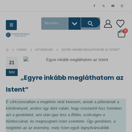
0
CIKKEK
HITVÉDELEM
„EGYRE INKÁBB MEGLÁTHATOM AZ ISTENT”
21
febr
„Egyre inkább megláthatom az
Istent”
E cikksorozatban a
megtérés okát keresem, annak a pillanatnak a
körülményeit, amikor úgy dönt valaki, hogy mostantól hisz Istenben;
azt a gondolatot, ami után igaz lesz a Biblia, szükséges a
bűnbocsánat, és megnyugtató Isten szeretete. Úgy gondolom, a
megtérés az az esemény, mely Isten egyik legnyilvánvalóbb