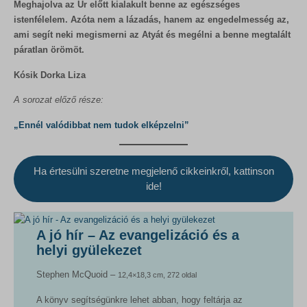
Meghajolva az Úr előtt kialakult benne az egészséges
istenfélelem. Azóta nem a lázadás, hanem az engedelmesség az,
ami segít neki megismerni az Atyát és megélni a benne megtalált
páratlan örömöt.
Kósik Dorka Liza
A sorozat előző része:
„Ennél valódibbat nem tudok elképzelni”
Ha értesülni szeretne megjelenő cikkeinkről, kattinson
ide!
A jó hír – Az evangelizáció és a
helyi gyülekezet
Stephen McQuoid –
12,4×18,3 cm, 272 oldal
A könyv segítségünkre lehet abban, hogy feltárja az