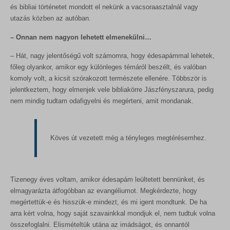
és bibliai történetet mondott el nekünk a vacsoraasztalnál vagy
utazás közben az autóban.
– Onnan nem nagyon lehetett elmenekülni…
– Hát, nagy jelentőségű volt számomra, hogy édesapámmal lehetek,
főleg olyankor, amikor egy különleges témáról beszélt, és valóban
komoly volt, a kicsit szórakozott természete ellenére. Többször is
jelentkeztem, hogy elmenjek vele bibliakörre Jászfényszarura, pedig
nem mindig tudtam odafigyelni és megérteni, amit mondanak.
Köves út vezetett még a tényleges megtérésemhez.
Tizenegy éves voltam, amikor édesapám leültetett bennünket, és
elmagyarázta átfogóbban az evangéliumot. Megkérdezte, hogy
megértettük-e és hisszük-e mindezt, és mi igent mondtunk. De ha
arra kért volna, hogy saját szavainkkal mondjuk el, nem tudtuk volna
összefoglalni. Elismételtük utána az imádságot, és onnantól