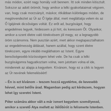
más módon, ezért nagy homály volt bennem. Itt sok minden kitisztult.
Sokszor az adott örömöt, hogy amikor a lelki gyakorlataimat végzem,
van, hogy csak morzsányit, máskor, ritkábban különleges módon, de
megörvendeztet az Úr az Ő Igéje által, mert megláttatja velem és az
Ő Igéjének dicsőséges voltát. Ez erőt ad, buzgóságot, hogy
engedelmes legyek, hirdessem a jó hírt, és keressem Őt. Olyankor,
amikor a szent életre való törekvésem jól megy, ez a legnagyobb
öröm számomra. Nem pusztán azért, mert akkor megtapasztalhatom
az engedelmesség áldásait, hanem azáltal, hogy szent életre
törekszem, egyre inkább megláthatom az Istent. Egyre
bensőségesebb közösségem lehet vele. De ha csak a lelki
buzgóságomra hagyatkoztam volna, nem jutottam volna el ide,
mindennek az alapja a kegyelem. Kívánom, hogy ez a cikk is legyen
az Úr nevének felemeléséért!
– Én is ezt kívánom – teszem hozzá egyetértve, de kevesebb
hévvel, mint belőle árad. Magamban pedig azt kérdezem, hogyan
lehet így szeretni Istent.
Péter számára akkor vált a már ismert kegyelem személyessé,
amikor a szerető Atya mellett az ítélőbírót is felismerte Istenben.