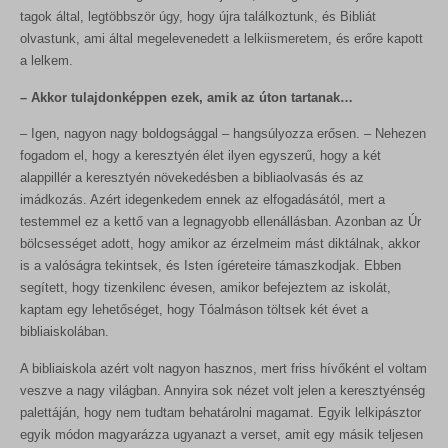
wp_lang
MicrosoftApplicationsTelemetryFirstLaunchTime
tagok által, legtöbbször úgy, hogy újra találkoztunk, és Bibliát
sbjs_first
wp_woocommerce_session_*
olvastunk, ami által megelevenedett a lelkiismeretem, és erőre kapott
redux_*
sbjs_first_add
a lelkem.
wp-settings-*
ssm_au_c
sbjs_migrations
– Akkor tulajdonképpen ezek, amik az úton tartanak…
wp-settings-time-*
wp-*
sbjs_session
– Igen, nagyon nagy boldogsággal – hangsúlyozza erősen. – Nehezen
sbjs_udata
fogadom el, hogy a keresztyén élet ilyen egyszerű, hogy a két
alappillér a keresztyén növekedésben a bibliaolvasás és az
tk_ai
imádkozás. Azért idegenkedem ennek az elfogadásától, mert a
testemmel ez a kettő van a legnagyobb ellenállásban. Azonban az Úr
bölcsességet adott, hogy amikor az érzelmeim mást diktálnak, akkor
is a valóságra tekintsek, és Isten ígéreteire támaszkodjak. Ebben
segített, hogy tizenkilenc évesen, amikor befejeztem az iskolát,
kaptam egy lehetőséget, hogy Tóalmáson töltsek két évet a
bibliaiskolában.
A bibliaiskola azért volt nagyon hasznos, mert friss hívőként el voltam
veszve a nagy világban. Annyira sok nézet volt jelen a keresztyénség
palettáján, hogy nem tudtam behatárolni magamat. Egyik lelkipásztor
egyik módon magyarázza ugyanazt a verset, amit egy másik teljesen