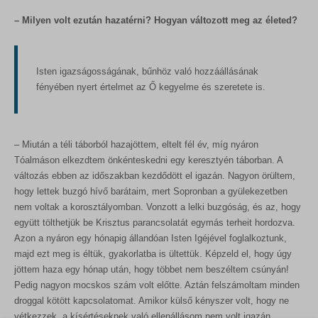
– Milyen volt ezután hazatérni? Hogyan változott meg az életed?
Isten igazságosságának, bűnhöz való hozzáállásának
fényében nyert értelmet az Ő kegyelme és szeretete is.
– Miután a téli táborból hazajöttem, eltelt fél év, míg nyáron
Tóalmáson elkezdtem önkénteskedni egy keresztyén táborban. A
változás ebben az időszakban kezdődött el igazán. Nagyon örültem,
hogy lettek buzgó hívő barátaim, mert Sopronban a gyülekezetben
nem voltak a korosztályomban. Vonzott a lelki buzgóság, és az, hogy
együtt tölthetjük be Krisztus parancsolatát egymás terheit hordozva.
Azon a nyáron egy hónapig állandóan Isten Igéjével foglalkoztunk,
majd ezt meg is éltük, gyakorlatba is ültettük. Képzeld el, hogy úgy
jöttem haza egy hónap után, hogy többet nem beszéltem csúnyán!
Pedig nagyon mocskos szám volt előtte. Aztán felszámoltam minden
droggal kötött kapcsolatomat. Amikor külső kényszer volt, hogy ne
vétkezzek, a kísértéseknek való ellenállásom nem volt igazán