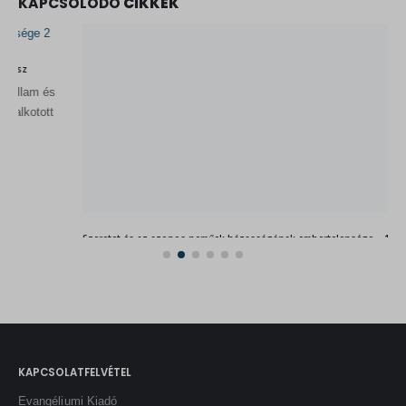
KAPCSOLÓDÓ
CIKKEK
Szeretet és az azonos neműek házasságának embertelensége – 1. rész
Egyre több szakértő állítja, hogy az Egyesült Államokban átléptük a
vízválasztót az azonos neműek házasságának kérdésében. Szinte
naponta áll mikrofon...
2026.07.20.