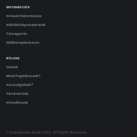
A vásárlás menete
Adatkezelési tájékoztató
INFORMÁCIÓK
Hírlevél feliratkozás
Külföldi képviseleteink
Támogatás
Elállási nyilatkozat
RÓLUNK
Célunk
Mivel foglalkozunk?
Hol szolgálunk?