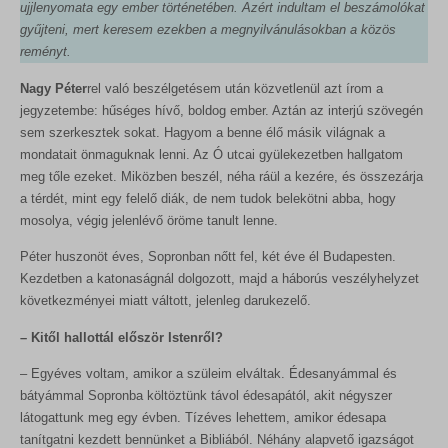
ujjlenyomata egy ember történetében. Azért indultam el beszámolókat
gyűjteni, mert keresem ezekben a megnyilvánulásokban a közös
reményt.
Nagy Péter
rel való beszélgetésem után közvetlenül azt írom a
jegyzetembe: hűséges hívő, boldog ember. Aztán az interjú szövegén
sem szerkesztek sokat. Hagyom a benne élő másik világnak a
mondatait önmaguknak lenni. Az Ó utcai gyülekezetben hallgatom
meg tőle ezeket. Miközben beszél, néha ráül a kezére, és összezárja
a térdét, mint egy felelő diák, de nem tudok belekötni abba, hogy
mosolya, végig jelenlévő öröme tanult lenne.
Péter huszonöt éves, Sopronban nőtt fel, két éve él Budapesten.
Kezdetben a katonaságnál dolgozott, majd a háborús veszélyhelyzet
következményei miatt váltott, jelenleg darukezelő.
– Kitől hallottál először Istenről?
– Egyéves voltam, amikor a szüleim elváltak. Édesanyámmal és
bátyámmal Sopronba költöztünk távol édesapától, akit négyszer
látogattunk meg egy évben. Tízéves lehettem, amikor édesapa
tanítgatni kezdett bennünket a Bibliából. Néhány alapvető igazságot