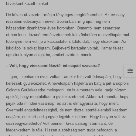
hívőkként kezelt minket.
De köves út vezetett még a tényleges megtérésemhez. Az év nagy
részében édesanyám nevelt Sopronban, míg újra meg nem
házasodott tizenhárom éves koromban. Onnantól nem szerettem
otthon lenni, lázadó természetemnek köszönhetően a nevelőapámmal
többnyire nem volt jó a kapcsolatom. Előfordult, hogy elszöktem. Az
iskolából is sokat lógtam. Bajkeverő barátaim voltak. Hamar fejest
ugrottunk olyan dolgokba, amiket azóta is bánok.
– Volt, hogy visszaemlékeztél édesapád szavaira?
– Igen, tizenhárom éves voltam, amikor felhívott édesapám, hogy
keressek gyülekezetet. A nevelőapám hajléktalan bátyja járt a soproni
Golgota Gyülekezetbe melegedni, én is elmentem vele, majd hívtam
apukát, hogy megtaláltam a gyülekezetemet. Akkor azt mondta, hogy
járjak oda minden vasárnap, és azt is elmagyarázta, hogy miért.
Gyermeki engedelmességből, de nem tiszta istenfélelemből kezdtem
odajárni, emellett pedig egyre lejjebb züllöttem. Hogy hogyan volt ez
összeegyeztethető? Volt bennem kíváncsiság Isten iránt, de
idegenkedtem is tőle. Hiszen a sötétség sem tudja befogadni a