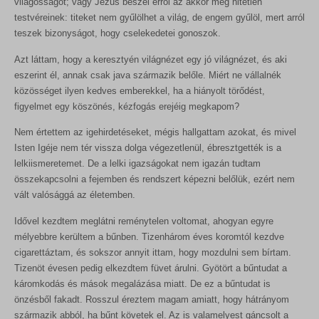
világosságot; vagy Jézus beszél erről az akkor még hitetlen
testvéreinek: titeket nem gyűlölhet a világ, de engem gyűlöl, mert arról
teszek bizonyságot, hogy cselekedetei gonoszok.
Azt láttam, hogy a keresztyén világnézet egy jó világnézet, és aki
eszerint él, annak csak java származik belőle. Miért ne vállalnék
közösséget ilyen kedves emberekkel, ha a hiányolt törődést,
figyelmet egy köszönés, kézfogás erejéig megkapom?
Nem értettem az igehirdetéseket, mégis hallgattam azokat, és mivel
Isten Igéje nem tér vissza dolga végezetlenül, ébresztgették is a
lelkiismeretemet. De a lelki igazságokat nem igazán tudtam
összekapcsolni a fejemben és rendszert képezni belőlük, ezért nem
vált valósággá az életemben.
Idővel kezdtem meglátni reménytelen voltomat, ahogyan egyre
mélyebbre kerültem a bűnben. Tizenhárom éves koromtól kezdve
cigarettáztam, és sokszor annyit ittam, hogy mozdulni sem bírtam.
Tizenöt évesen pedig elkezdtem füvet árulni. Gyötört a bűntudat a
káromkodás és mások megalázása miatt. De ez a bűntudat is
önzésből fakadt. Rosszul éreztem magam amiatt, hogy hátrányom
származik abból, ha bűnt követek el. Az is valamelyest gáncsolt a