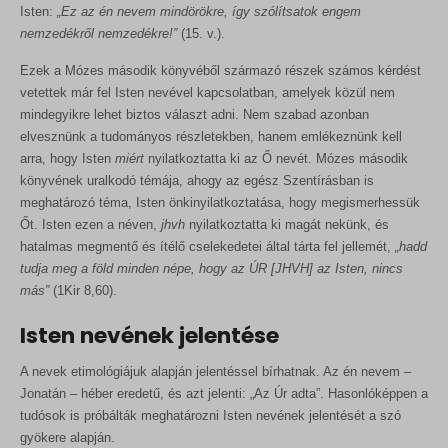
Isten:
„Ez az én nevem mindörökre, így szólítsatok engem
nemzedékről nemzedékre!”
(15. v.).
Ezek a Mózes második könyvéből származó részek számos kérdést
vetettek már fel Isten nevével kapcsolatban, amelyek közül nem
mindegyikre lehet biztos választ adni. Nem szabad azonban
elvesznünk a tudományos részletekben, hanem emlékeznünk kell
arra, hogy Isten
miért
nyilatkoztatta ki az Ő nevét. Mózes második
könyvének uralkodó témája, ahogy az egész Szentírásban is
meghatározó téma, Isten önkinyilatkoztatása, hogy megismerhessük
Őt. Isten ezen a néven,
jhvh
nyilatkoztatta ki magát nekünk, és
hatalmas megmentő és ítélő cselekedetei által tárta fel jellemét,
„hadd
tudja meg a föld minden népe, hogy az ÚR
[JHVH
] az Isten, nincs
más”
(1Kir 8,60).
Isten nevének jelentése
A nevek etimológiájuk alapján jelentéssel bírhatnak. Az én nevem –
Jonatán – héber eredetű, és azt jelenti: „Az Úr adta”. Hasonlóképpen a
tudósok is próbálták meghatározni Isten nevének jelentését a szó
gyökere alapján.