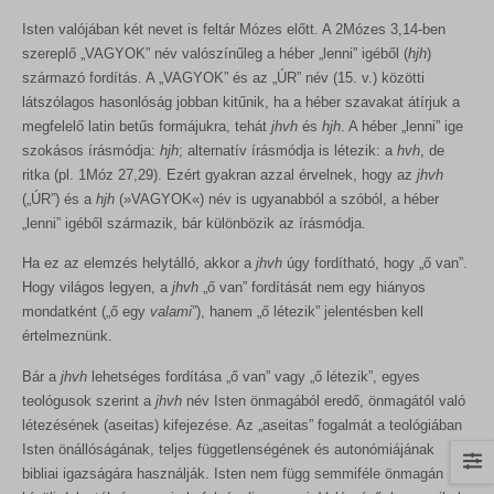
Isten valójában két nevet is feltár Mózes előtt. A 2Mózes 3,14-ben
szereplő „VAGYOK” név valószínűleg a héber „lenni” igéből (
hjh
)
származó fordítás. A „VAGYOK” és az „ÚR” név (15. v.) közötti
látszólagos hasonlóság jobban kitűnik, ha a héber szavakat átírjuk a
megfelelő latin betűs formájukra, tehát
jhvh
és
hjh
. A héber „lenni” ige
szokásos írásmódja:
hjh
; alternatív írásmódja is létezik: a
hvh
, de
ritka (pl. 1Móz 27,29). Ezért gyakran azzal érvelnek, hogy az
jhvh
(„ÚR”) és a
hjh
(»VAGYOK«) név is ugyanabból a szóból, a héber
„lenni” igéből származik, bár különbözik az írásmódja.
Ha ez az elemzés helytálló, akkor a
jhvh
úgy fordítható, hogy „ő van”.
Hogy világos legyen, a
jhvh
„ő van” fordítását nem egy hiányos
mondatként („ő egy
valami
”), hanem „ő létezik” jelentésben kell
értelmeznünk.
Bár a
jhvh
lehetséges fordítása „ő van” vagy „ő létezik”, egyes
teológusok szerint a
jhvh
név Isten önmagából eredő, önmagától való
létezésének (aseitas) kifejezése. Az „aseitas” fogalmát a teológiában
Isten önállóságának, teljes függetlenségének és autonómiájának
bibliai igazságára használják. Isten nem függ semmiféle önmagán