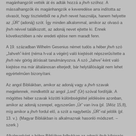
magánhangzóit vették át és adták hozzá a
jhvh
szóhoz. A
mássalhangzók és magánhangzók e keveredése arra indította az
olvasót, hogy tiszteletből ne a
jhvh
nevet használja, hanem helyette
az „ÚR” (adonáj) szót. Így minden alkalommal, amikor az olvasó a
jhvh névvel találkozott, az adonáj nevet ejtette ki. Ennek
következtében a név eredeti ejtése nem maradt fenn.
A 19. században Wilhelm Gesenius német tudós a héber
jhvh
szó
„Jahveh”-ként (néma h-val a végén) való kiejtését népszerűsítette a
jhvh
név görög átírásait tanulmányozva. A szó „Jahve”-ként való
kiejtése ma már általánosan elterjedt, bár helytállóságát nem lehet
egyértelműen bizonyítani.
Az angol Bibliákban, amikor az adonáj vagy a
jhvh
szavak
megjelennek, mindkettőt az angol „Lord” (Úr) szóval fordítják. A
mögöttes héber szavak közötti különbségtétel jelölésére azonban,
amikor az adonáj szerepel, egyszerűen „Úr” van írva (pl. 1Móz 15,8),
míg amikor a
jhvh
fordul elő, a szót a nagybetűs „ÚR”-ral jelölik (pl.
13. v.). (Magyar Bibliákban is alkalmaznak hasonló módszert. –
szerk.)
Alkalmanként a héber Bibliában felbukkan az adonáj jhvh kifejezés.