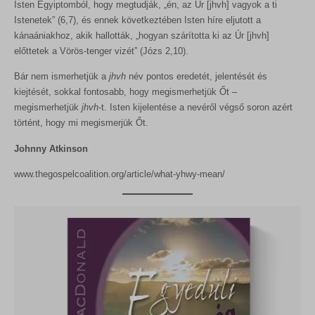
Isten Egyiptomból, hogy megtudják, „én, az Úr [jhvh] vagyok a ti
store_notice*
weboldalunkkal.
Istenetek” (6,7), és ennek következtében Isten híre eljutott a
Részletek megjelenítése
wlfmc_session_282a07b02e3ebaca0e6c6db58fe7bf11
kánaániakhoz, akik hallották, „hogyan szárította ki az Úr [jhvh]
előttetek a Vörös-tenger vizét” (Józs 2,10).
Egyéb szolgáltatások
woocommerce_cart_hash
_ga
Ez a kategória minden olyan sütit, domaint és szolgáltatást
Bár nem ismerhetjük a
jhvh
név pontos eredetét, jelentését és
woocommerce_items_in_cart
magában foglal, amelyek nem tartoznak a megadott kategóriákba,
_ga_*
kiejtését, sokkal fontosabb, hogy megismerhetjük Őt –
vagy amelyeket nem kategorizáltak.
woocommerce_recently_viewed
megismerhetjük
jhvh
-t. Isten kijelentése a nevéről végső soron azért
rs6_overview_pagination
Részletek megjelenítése
történt, hogy mi megismerjük Őt.
wordpress_logged_in_*
sbjs_current
wordpress_test_cookie
Johnny Atkinson
MicrosoftApplicationsTelemetryDeviceId
sbjs_current_add
wp_lang
www.thegospelcoalition.org/article/what-yhwy-mean/
MicrosoftApplicationsTelemetryFirstLaunchTime
sbjs_first
wp_woocommerce_session_*
redux_*
sbjs_first_add
wp-settings-*
ssm_au_c
sbjs_migrations
wp-settings-time-*
wp-*
sbjs_session
sbjs_udata
tk_ai