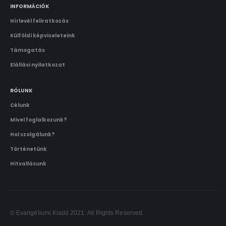
Használati feltételek
A vásárlás menete
Adatkezelési tájékoztató
INFORMÁCIÓK
Hírlevél feliratkozás
Külföldi képviseleteink
Támogatás
Elállási nyilatkozat
RÓLUNK
Célunk
Mivel foglalkozunk?