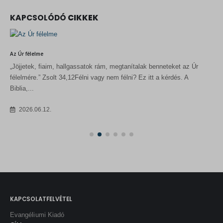
KAPCSOLÓDÓ
CIKKEK
Minden nő közös elhívása
A nők számára, akik munkába állnak, anyává válnak, otthont
teremtenek vagy bármely más területen tevékenykednek, az egyik
legfontosabb kérdés ez:...
2026.06.02.