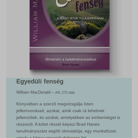
Egyedüli fenség
William MacDonald –
A/5, 272 olda
Könyvében a szerző megvizsgálja Isten
jellemvonásait, azokat, amik csak rá lehetnek
jellemzőek, és azokat, amelyekben az emberiséget is
részesíti. A kötet részét képezi Brad Hanes
tanulmányozást segítő útmutatója, egy munkafüzet,
amely a könyv anyagát dolgozza fel.