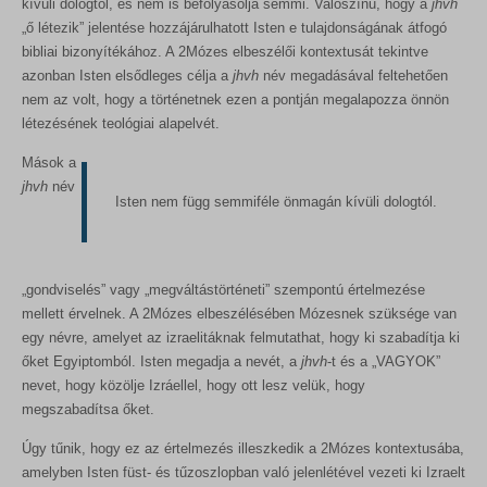
kívüli dologtól, és nem is befolyásolja semmi. Valószínű, hogy a
jhvh
„ő létezik” jelentése hozzájárulhatott Isten e tulajdonságának átfogó
bibliai bizonyítékához. A 2Mózes elbeszélői kontextusát tekintve
azonban Isten elsődleges célja a
jhvh
név megadásával feltehetően
nem az volt, hogy a történetnek ezen a pontján megalapozza önnön
létezésének teológiai alapelvét.
Mások a
jhvh
név
Isten nem függ semmiféle önmagán kívüli dologtól.
„gondviselés” vagy „megváltástörténeti” szempontú értelmezése
mellett érvelnek. A 2Mózes elbeszélésében Mózesnek szüksége van
egy névre, amelyet az izraelitáknak felmutathat, hogy ki szabadítja ki
őket Egyiptomból. Isten megadja a nevét, a
jhvh
-t és a „VAGYOK”
nevet, hogy közölje Izráellel, hogy ott lesz velük, hogy
megszabadítsa őket.
Úgy tűnik, hogy ez az értelmezés illeszkedik a 2Mózes kontextusába,
amelyben Isten füst- és tűzoszlopban való jelenlétével vezeti ki Izraelt