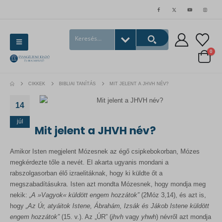
0
CIKKEK
BIBLIAI TANÍTÁS
MIT JELENT A JHVH NÉV?
14
júl
Mit jelent a JHVH név?
Amikor Isten megjelent Mózesnek az égő csipkebokorban, Mózes
megkérdezte tőle a nevét. El akarta ugyanis mondani a
rabszolgasorban élő izraelitáknak, hogy ki küldte őt a
megszabadításukra. Isten azt mondta Mózesnek, hogy mondja meg
nekik:
„A
»Vagyok
« küldött engem hozzátok”
(2Móz 3,14), és azt is,
hogy
„Az Úr, atyáitok Istene, Ábrahám, Izsák és Jákob Istene küldött
engem hozzátok”
(15. v.). Az „ÚR” (
jhvh
vagy
yhwh
) névről azt mondja