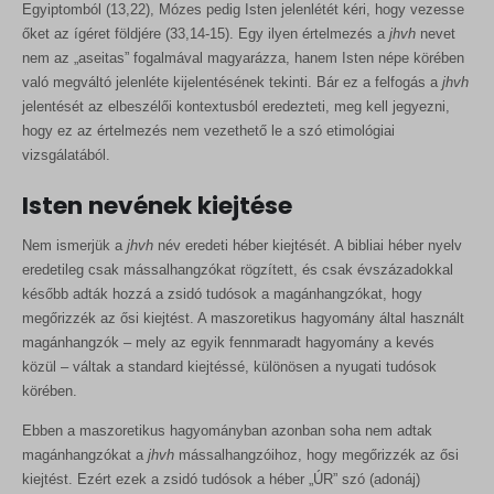
Egyiptomból (13,22), Mózes pedig Isten jelenlétét kéri, hogy vezesse
őket az ígéret földjére (33,14-15). Egy ilyen értelmezés a
jhvh
nevet
nem az „aseitas” fogalmával magyarázza, hanem Isten népe körében
való megváltó jelenléte kijelentésének tekinti. Bár ez a felfogás a
jhvh
jelentését az elbeszélői kontextusból eredezteti, meg kell jegyezni,
hogy ez az értelmezés nem vezethető le a szó etimológiai
vizsgálatából.
Isten nevének kiejtése
Nem ismerjük a
jhvh
név eredeti héber kiejtését. A bibliai héber nyelv
eredetileg csak mássalhangzókat rögzített, és csak évszázadokkal
később adták hozzá a zsidó tudósok a magánhangzókat, hogy
megőrizzék az ősi kiejtést. A maszoretikus hagyomány által használt
magánhangzók – mely az egyik fennmaradt hagyomány a kevés
közül – váltak a standard kiejtéssé, különösen a nyugati tudósok
körében.
Ebben a maszoretikus hagyományban azonban soha nem adtak
magánhangzókat a
jhvh
mássalhangzóihoz, hogy megőrizzék az ősi
kiejtést. Ezért ezek a zsidó tudósok a héber „ÚR” szó (adonáj)