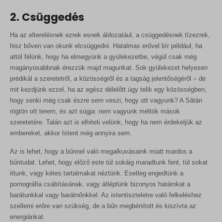
2. Csüggedés
Ha az elterelésnek ezrek esnek áldozatául, a csüggedésnek tízezrek,
hisz bőven van okunk elcsüggedni. Hatalmas erővel bír például, ha
attól félünk, hogy ha elmegyünk a gyülekezetbe, végül csak még
magányosabbnak érezzük majd magunkat. Sok gyülekezet helyesen
prédikál a szeretetről, a közösségről és a tagság jelentőségéről – de
mit kezdjünk ezzel, ha az egész délelőtt úgy telik egy közösségben,
hogy senki még csak észre sem veszi, hogy ott vagyunk? A Sátán
rögtön ott terem, és azt súgja: nem vagyunk méltók mások
szeretetére. Talán azt is elhiteti velünk, hogy ha nem érdekeljük az
embereket, akkor Istent még annyira sem.
Az is lehet, hogy a bűnnel való megalkuvásaink miatt mardos a
bűntudat. Lehet, hogy előző este túl sokáig maradtunk fent, túl sokat
ittunk, vagy kétes tartalmakat néztünk. Esetleg engedtünk a
pornográfia csábításának, vagy átléptünk bizonyos határokat a
barátunkkal vagy barátnőnkkel. Az istentiszteletre való felkeléshez
szellemi erőre van szükség, de a bűn megbénított és kiszívta az
energiánkat.