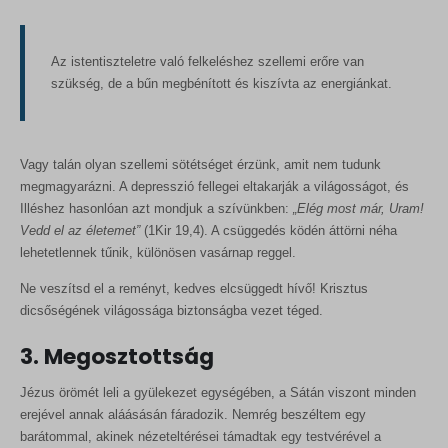
Az istentiszteletre való felkeléshez szellemi erőre van
szükség, de a bűn megbénított és kiszívta az energiánkat.
Vagy talán olyan szellemi sötétséget érzünk, amit nem tudunk
megmagyarázni. A depresszió fellegei eltakarják a világosságot, és
Illéshez hasonlóan azt mondjuk a szívünkben:
„Elég most már, Uram!
Vedd el az életemet”
(1Kir 19,4). A csüggedés ködén áttörni néha
lehetetlennek tűnik, különösen vasárnap reggel.
Ne veszítsd el a reményt, kedves elcsüggedt hívő! Krisztus
dicsőségének világossága biztonságba vezet téged.
3. Megosztottság
Jézus örömét leli a gyülekezet egységében, a Sátán viszont minden
erejével annak aláásásán fáradozik. Nemrég beszéltem egy
barátommal, akinek nézeteltérései támadtak egy testvérével a