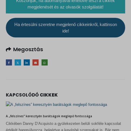
Köszönjük, ha adományával lehetővé teszi a cikkek
megjelenését és az olvasók szolgálatát!
Ha értesülni szeretne megjelenő cikkeinkről, kattinson
ide!
Megosztás
KAPCSOLÓDÓ
CIKKEK
A „felszínes” keresztyén barátságok meglepő fontossága
Cikkében Danny D’Acquisto a gyülekezeten belüli sokféle kapcsolat
értékét hangsúlyozza, beleértve a kevésbé szorosakat is. Bár nem