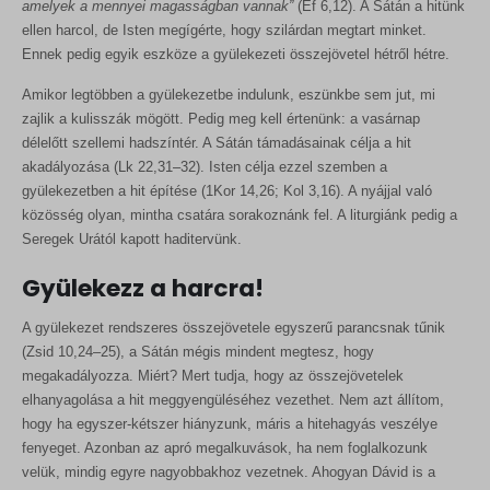
amelyek a mennyei magasságban vannak”
(Ef 6,12). A Sátán a hitünk
ellen harcol, de Isten megígérte, hogy szilárdan megtart minket.
Ennek pedig egyik eszköze a gyülekezeti összejövetel hétről hétre.
Amikor legtöbben a gyülekezetbe indulunk, eszünkbe sem jut, mi
zajlik a kulisszák mögött. Pedig meg kell értenünk: a vasárnap
délelőtt szellemi hadszíntér. A Sátán támadásainak célja a hit
akadályozása (Lk 22,31–32). Isten célja ezzel szemben a
gyülekezetben a hit építése (1Kor 14,26; Kol 3,16). A nyájjal való
közösség olyan, mintha csatára sorakoznánk fel. A liturgiánk pedig a
Seregek Urától kapott haditervünk.
Gyülekezz a harcra!
A gyülekezet rendszeres összejövetele egyszerű parancsnak tűnik
(Zsid 10,24–25), a Sátán mégis mindent megtesz, hogy
megakadályozza. Miért? Mert tudja, hogy az összejövetelek
elhanyagolása a hit meggyengüléséhez vezethet. Nem azt állítom,
hogy ha egyszer-kétszer hiányzunk, máris a hitehagyás veszélye
fenyeget. Azonban az apró megalkuvások, ha nem foglalkozunk
velük, mindig egyre nagyobbakhoz vezetnek. Ahogyan Dávid is a