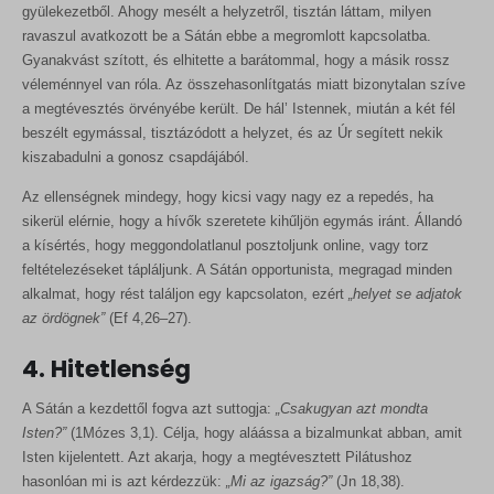
gyülekezetből. Ahogy mesélt a helyzetről, tisztán láttam, milyen
ravaszul avatkozott be a Sátán ebbe a megromlott kapcsolatba.
Gyanakvást szított, és elhitette a barátommal, hogy a másik rossz
véleménnyel van róla. Az összehasonlítgatás miatt bizonytalan szíve
a megtévesztés örvényébe került. De hál’ Istennek, miután a két fél
beszélt egymással, tisztázódott a helyzet, és az Úr segített nekik
kiszabadulni a gonosz csapdájából.
Az ellenségnek mindegy, hogy kicsi vagy nagy ez a repedés, ha
sikerül elérnie, hogy a hívők szeretete kihűljön egymás iránt. Állandó
a kísértés, hogy meggondolatlanul posztoljunk online, vagy torz
feltételezéseket tápláljunk. A Sátán opportunista, megragad minden
alkalmat, hogy rést találjon egy kapcsolaton, ezért
„helyet se adjatok
az ördögnek”
(Ef 4,26–27).
4. Hitetlenség
A Sátán a kezdettől fogva azt suttogja:
„Csakugyan azt mondta
Isten?”
(1Mózes 3,1). Célja, hogy aláássa a bizalmunkat abban, amit
Isten kijelentett. Azt akarja, hogy a megtévesztett Pilátushoz
hasonlóan mi is azt kérdezzük:
„Mi az igazság?”
(Jn 18,38).