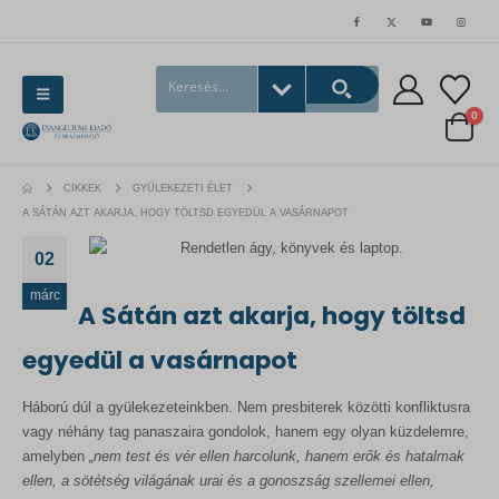
0
CIKKEK
GYÜLEKEZETI ÉLET
A SÁTÁN AZT AKARJA, HOGY TÖLTSD EGYEDÜL A VASÁRNAPOT
02
márc
A Sátán azt akarja, hogy töltsd
egyedül a vasárnapot
Háború dúl a gyülekezeteinkben. Nem presbiterek közötti konfliktusra
vagy néhány tag panaszaira gondolok, hanem egy olyan küzdelemre,
amelyben
„nem test és vér ellen harcolunk, hanem erők és hatalmak
ellen, a sötétség világának urai és a gonoszság szellemei ellen,