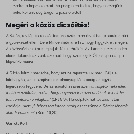
ezeket a kapcsolatokat, ha pedig nem tudjuk, hogyan kezdjünk
bele, kérjünk segítséget a pásztoroktól!
Megéri a közös dicsőítés!
A Sátán, a világ és a saját testünk számtalan érvet tud felsorakoztatni
a gyülekezet ellen. De a Mindenható arra hív, hogy higgyük el: megéri.
A közösségben újra meglátjuk Jézus értékét. Az istentisztelet minden
eleme felemeli szívünk szemeit, hogy szemléljük Őt, és újra és újra
higgyünk benne.
A Sátán bármit megadna, hogy ezt ne tapasztaljuk meg. Célja a
hitehagyás, az összejövetelek elhanyagolása pedig az egyik
legerősebb fegyvere. De az apostol szavai szerint:
„álljatok neki ellen
a hitben szilárdan, tudva, hogy ugyanazok a szenvedések telnek be
testvéreiteken e világban”
(1Pt 5,9). Harcoljatok hát tovább, Isten
családja, mert
„A békesség Istene pedig összezúzza a Sátánt lábatok
alatt hamarosan”
(Róm 16,20).
Garrett Kell