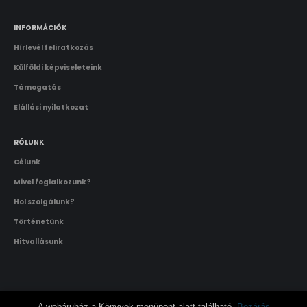
INFORMÁCIÓK
Hírlevél feliratkozás
Külföldi képviseleteink
Támogatás
Elállási nyilatkozat
RÓLUNK
Célunk
Mivel foglalkozunk?
Hol szolgálunk?
Történetünk
Hitvallásunk
A webáruház a Könyvek menüpont alatt található.
Bezárás