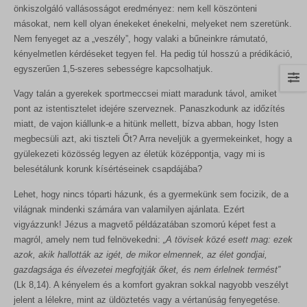
önkiszolgáló vallásosságot eredményez: nem kell köszönteni
másokat, nem kell olyan énekeket énekelni, melyeket nem szeretünk.
Nem fenyeget az a „veszély”, hogy valaki a bűneinkre rámutató,
kényelmetlen kérdéseket tegyen fel. Ha pedig túl hosszú a prédikáció,
egyszerűen 1,5-szeres sebességre kapcsolhatjuk.
Vagy talán a gyerekek sportmeccsei miatt maradunk távol, amiket
pont az istentisztelet idejére szerveznek. Panaszkodunk az időzítés
miatt, de vajon kiállunk-e a hitünk mellett, bízva abban, hogy Isten
megbecsüli azt, aki tiszteli Őt? Arra neveljük a gyermekeinket, hogy a
gyülekezeti közösség legyen az életük középpontja, vagy mi is
belesétálunk korunk kísértéseinek csapdájába?
Lehet, hogy nincs tóparti házunk, és a gyermekünk sem focizik, de a
világnak mindenki számára van valamilyen ajánlata. Ezért
vigyázzunk! Jézus a magvető példázatában szomorú képet fest a
magról, amely nem tud felnövekedni:
„A tövisek közé esett mag: ezek
azok, akik hallották az igét, de mikor elmennek, az élet gondjai,
gazdagsága és élvezetei megfojtják őket, és nem érlelnek termést”
(Lk 8,14). A kényelem és a komfort gyakran sokkal nagyobb veszélyt
jelent a lélekre, mint az üldöztetés vagy a vértanúság fenyegetése.