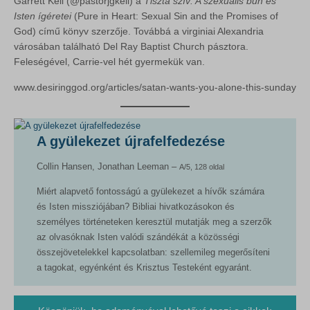
Garrett Kell (@pastorjgkell) a
Tiszta szív: A szexuális bűn és
Isten ígéretei
(Pure in Heart: Sexual Sin and the Promises of
God) című könyv szerzője. Továbbá a virginiai Alexandria
városában található Del Ray Baptist Church pásztora.
Feleségével, Carrie-vel hét gyermekük van.
www.desiringgod.org/articles/satan-wants-you-alone-this-sunday
A gyülekezet újrafelfedezése
Collin Hansen, Jonathan Leeman –
A/5, 128 oldal
Miért alapvető fontosságú a gyülekezet a hívők számára
és Isten missziójában? Bibliai hivatkozásokon és
személyes történeteken keresztül mutatják meg a szerzők
az olvasóknak Isten valódi szándékát a közösségi
összejövetelekkel kapcsolatban: szellemileg megerősíteni
a tagokat, egyénként és Krisztus Testeként egyaránt.