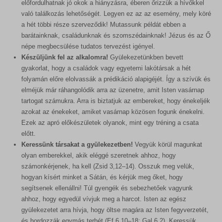
_ga
Ez a kategória minden olyan sütit, domaint és szolgáltatást
előfordulhatnak jó okok a hiányzásra, éberen őrizzük a hívőkkel
woocommerce_items_in_cart
magában foglal, amelyek nem tartoznak a megadott kategóriákba,
való találkozás lehetőségét. Legyen ez az az esemény, mely köré
_ga_*
vagy amelyeket nem kategorizáltak.
a hét többi része szerveződik! Mutassunk példát ebben a
woocommerce_recently_viewed
rs6_overview_pagination
barátainknak, családunknak és szomszédainknak! Jézus és az Ő
Részletek megjelenítése
wordpress_logged_in_*
népe megbecsülése tudatos tervezést igényel.
sbjs_current
Készüljünk fel az alkalomra!
Gyülekezetünkben bevett
wordpress_test_cookie
MicrosoftApplicationsTelemetryDeviceId
sbjs_current_add
gyakorlat, hogy a családok vagy egyetemi lakótársak a hét
wp_lang
folyamán előre elolvassák a prédikáció alapigéjét. Így a szívük és
MicrosoftApplicationsTelemetryFirstLaunchTime
sbjs_first
elméjük már ráhangolódik arra az üzenetre, amit Isten vasárnap
wp_woocommerce_session_*
redux_*
sbjs_first_add
tartogat számukra. Arra is biztatjuk az embereket, hogy énekeljék
wp-settings-*
azokat az énekeket, amiket vasárnap közösen fogunk énekelni.
ssm_au_c
sbjs_migrations
Ezek az apró előkészületek olyanok, mint egy tréning a csata
wp-settings-time-*
wp-*
sbjs_session
előtt.
Keressünk társakat a gyülekezetben!
Vegyük körül magunkat
sbjs_udata
olyan emberekkel, akik eléggé szeretnek ahhoz, hogy
tk_ai
számonkérjenek, ha kell (Zsid 3,12–14). Osszuk meg velük,
hogyan kísért minket a Sátán, és kérjük meg őket, hogy
segítsenek ellenállni! Túl gyengék és sebezhetőek vagyunk
ahhoz, hogy egyedül vívjuk meg a harcot. Isten az egész
gyülekezetet arra hívja, hogy öltse magára az Isten fegyverzetét,
és hordozzák egymás terhét (Ef 6,10–18; Gal 6,2). Keressük