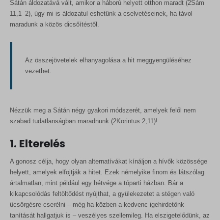
Sátán áldozatává vált, amikor a háború helyett otthon maradt (2Sám
11,1–2), úgy mi is áldozatul eshetünk a cselvetéseinek, ha távol
maradunk a közös dicsőítéstől.
Az összejövetelek elhanyagolása a hit meggyengüléséhez
vezethet.
Nézzük meg a Sátán négy gyakori módszerét, amelyek felől nem
szabad tudatlanságban maradnunk (2Korintus 2,11)!
1. Elterelés
A gonosz célja, hogy olyan alternatívákat kínáljon a hívők közössége
helyett, amelyek elfojtják a hitet. Ezek némelyike finom és látszólag
ártalmatlan, mint például egy hétvége a tóparti házban. Bár a
kikapcsolódás feltöltődést nyújthat, a gyülekezetet a stégen való
ücsörgésre cserélni – még ha közben a kedvenc igehirdetőnk
tanítását hallgatjuk is – veszélyes szellemileg. Ha elszigetelődünk, az