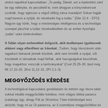
utolsó napokkal kapcsolatban: „Te pedig, Dániel, ezt a kijelentést zárd
be egy edénybe, és pecsételd le, mint ahogyan a könyvtekercset
szokták, hogy egészen a végső időkig zárva maradjon! Sokan fogják
majd keresni a nyitját, és növekedni fog a tudás.” (Dán 12,4 – EFO)
Nagyon úgy tűnik, hogy a mesterséges intelligencia és a technológia
szerepet játszhat a tudás növekedésében és az ember ilyesfajta
„tudás” utáni törekvésében.
A Sátán olyan emberekkel dolgozik, akik tevékenyen igyekeznek
aláásni vagy elferdíteni az írásokat:
„Tudom, hogy távozásom után
ragadozó farkasok jönnek közétek, akik nem kímélik a nyájat, sőt
közületek is támadnak majd férfiak, akik hazugságokat beszélnek,
hogy magukhoz vonzzák a tanítványokat” (Csel 20,29–30; lásd még
Mt 17,15–20, 2Kor 11,12–15, 2Pt 2,1–3).
MEGGYŐZŐDÉS KÉRDÉSE
A technológiával kapcsolatos gondolataim és tetteim egy része talán
sokkal inkább meggyőződés kérdése, mint világos bibliai parancs
(valahogy úgy, ahogy Pál az 1Korintus 7-ben különbséget tesz
aközött, hogy mi az Úr parancsa, az ő személyes meggyőződése és