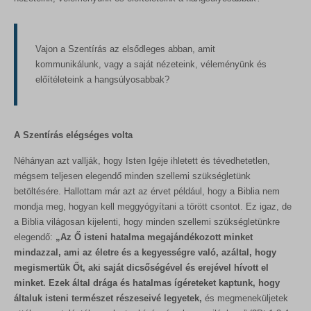
Vajon a Szentírás az elsődleges abban, amit
kommunikálunk, vagy a saját nézeteink, véleményünk és
előítéleteink a hangsúlyosabbak?
A Szentírás elégséges volta
Néhányan azt vallják, hogy Isten Igéje ihletett és tévedhetetlen,
mégsem teljesen elegendő minden szellemi szükségletünk
betöltésére. Hallottam már azt az érvet például, hogy a Biblia nem
mondja meg, hogyan kell meggyógyítani a törött csontot. Ez igaz, de
a Biblia világosan kijelenti, hogy minden szellemi szükségletünkre
elegendő:
„Az Ő isteni hatalma megajándékozott minket
mindazzal, ami az életre és a kegyességre való, azáltal, hogy
megismertük Őt, aki saját dicsőségével és erejével hívott el
minket. Ezek által drága és hatalmas ígéreteket kaptunk, hogy
általuk isteni természet részeseivé legyetek,
és megmeneküljetek