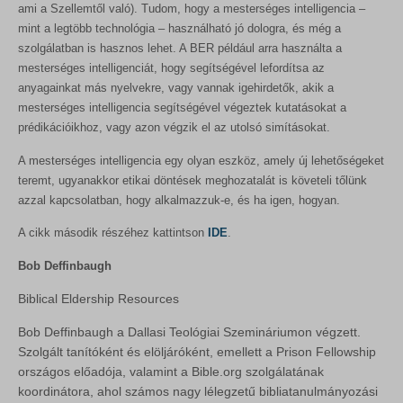
ami a Szellemtől való). Tudom, hogy a mesterséges intelligencia –
mint a legtöbb technológia – használható jó dologra, és még a
szolgálatban is hasznos lehet. A BER például arra használta a
mesterséges intelligenciát, hogy segítségével lefordítsa az
anyagainkat más nyelvekre, vagy vannak igehirdetők, akik a
mesterséges intelligencia segítségével végeztek kutatásokat a
prédikációikhoz, vagy azon végzik el az utolsó simításokat.
A mesterséges intelligencia egy olyan eszköz, amely új lehetőségeket
teremt, ugyanakkor etikai döntések meghozatalát is követeli tőlünk
azzal kapcsolatban, hogy alkalmazzuk-e, és ha igen, hogyan.
A cikk második részéhez kattintson
IDE
.
Bob Deffinbaugh
Biblical Eldership Resources
Bob Deffinbaugh a Dallasi Teológiai Szemináriumon végzett.
Szolgált tanítóként és elöljáróként, emellett a Prison Fellowship
országos előadója, valamint a Bible.org szolgálatának
koordinátora, ahol számos nagy lélegzetű bibliatanulmányozási