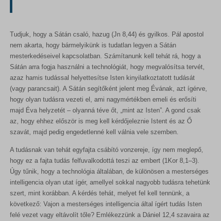
wp_lang
MicrosoftApplicationsTelemetryFirstLaunchTime
sbjs_first
wp_woocommerce_session_*
redux_*
sbjs_first_add
wp-settings-*
Tudjuk, hogy a Sátán csaló, hazug (Jn 8,44) és gyilkos. Pál apostol
ssm_au_c
sbjs_migrations
nem akarta, hogy bármelyikünk is tudatlan legyen a Sátán
wp-settings-time-*
wp-*
mesterkedéseivel kapcsolatban. Számítanunk kell tehát rá, hogy a
sbjs_session
Sátán arra fogja használni a technológiát, hogy megvalósítsa tervét,
sbjs_udata
azaz hamis tudással helyettesítse Isten kinyilatkoztatott tudását
(vagy parancsait). A Sátán segítőként jelent meg Évának, azt ígérve,
tk_ai
hogy olyan tudásra vezeti el, ami nagymértékben emeli és erősíti
majd Éva helyzetét – olyanná téve őt, „mint az Isten”. A gond csak
az, hogy ehhez először is meg kell kérdőjeleznie Istent és az Ő
szavát, majd pedig engedetlenné kell válnia vele szemben.
A tudásnak van tehát egyfajta csábító vonzereje, így nem meglepő,
hogy ez a fajta tudás felfuvalkodottá teszi az embert (1Kor 8,1–3).
Úgy tűnik, hogy a technológia általában, de különösen a mesterséges
intelligencia olyan utat ígér, amellyel sokkal nagyobb tudásra tehetünk
szert, mint korábban. A kérdés tehát, melyet fel kell tennünk, a
következő: Vajon a mesterséges intelligencia által ígért tudás Isten
felé vezet vagy eltávolít tőle? Emlékezzünk a Dániel 12,4 szavaira az