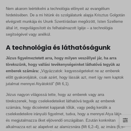
Nem akarom leértékelni a technológia előnyeit az evangélium
hirdetésében. De a mi hitünk és szolgálatunk alapja Krisztus Golgotán
elvégzett munkája és Urunk Szentírásban megőrzött, Isten Szelleme
által írt, megvilágosított és felhatalmazott Igéje – a technológia
segítségével vagy anélkül.
A technológia és láthatóságunk
Jézus figyelmeztetett arra, hogy milyen veszéllyel jár, ha arra
törekszünk, hogy vallási tevékenységeinket láthatóvá tegyük az
emberek számára:
„Vigyázzatok: kegyességeteket ne az emberek
előtt gyakoroljátok, csak azért, hogy lássák azt, mert így nem kaptok
jutalmat mennyei Atyátoktól” (Mt 6,1).
Jézus nagyon világossá tette, hogy az emberek vagy arra
törekszenek, hogy cselekedeteiket láthatóvá tegyék az emberek
számára, hogy dicséretet kapjanak tőlük, vagy pedig kerülik a
cselekedeteikre irányuló figyelmet, tudva, hogy a mennyei Atya látja
és megjutalmazza őket eljövendő országában. Ezután konkrétan
alkalmazza ezt az alapelvet az alamizsnára (Mt 6,2–4), az imára (6,5–