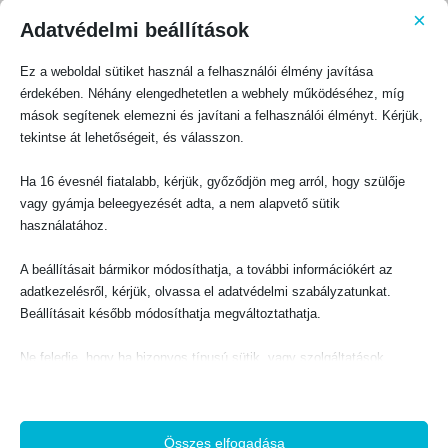
senki sem ítéli meg. Mert ki értette meg az Úr szándékát, hogy
×
őt kioktathatná? Bennünk pedig Krisztus értelme van.” (1Kor
Adatvédelmi beállítások
2,12–16, lásd még Jak 3,13–18)
Ez a weboldal sütiket használ a felhasználói élmény javítása
érdekében. Néhány elengedhetetlen a webhely működéséhez, míg
Ez fontos kérdést vet fel. Ha a nem hívők a Szent Szellem nélkül
mások segítenek elemezni és javítani a felhasználói élményt. Kérjük,
nem tudják megérteni a Szentírást, akkor hogyan tudnának akár
tekintse át lehetőségeit, és válasszon.
közvetlen módon kommentárok, akár kifinomultabb módon egy
program (MI) előállítása révén segíteni a hívőknek, hogy jobban
Ha 16 évesnél fiatalabb, kérjük, győződjön meg arról, hogy szülője
megértsék Isten Igéjét?
vagy gyámja beleegyezését adta, a nem alapvető sütik
És ha a felülről jövő isteni bölcsesség merőben különbözik az emberi,
használatához.
evilági bölcsességtől, hogyan lehetünk biztosak abban, hogy a
technológia használatával megszerzett „bölcsesség” valóban isteni?
A beállításait bármikor módosíthatja, a további információkért az
adatkezelésről, kérjük, olvassa el adatvédelmi szabályzatunkat.
2. A SÁTÁN EGYSZERRE HAZUG ÉS
Beállításait később módosíthatja megváltoztathatja.
CSALÓ, AKI AKTÍVAN TÖREKSZIK
Ne feledje, hogy ha bizonyos típusú sütik, vagy szolgáltatások
letiltása mellett dönt, az befolyásolhatja a webhely által nyújtott
ARRA, HOGY ISTEN IGAZSÁGÁT
élményét és az általunk kínált szolgáltatásokat.
ELTORZÍTSA VAGY TAGADJA.
Összes elfogadása