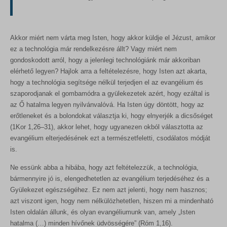
Akkor miért nem várta meg Isten, hogy akkor küldje el Jézust, amikor
ez a technológia már rendelkezésre állt? Vagy miért nem
gondoskodott arról, hogy a jelenlegi technológiánk már akkoriban
elérhető legyen? Hajlok arra a feltételezésre, hogy Isten azt akarta,
hogy a technológia segítsége nélkül terjedjen el az evangélium és
szaporodjanak el gombamódra a gyülekezetek azért, hogy ezáltal is
az Ő hatalma legyen nyilvánvalóvá. Ha Isten úgy döntött, hogy az
erőtleneket és a bolondokat választja ki, hogy elnyerjék a dicsőséget
(1Kor 1,26–31), akkor lehet, hogy ugyanezen okból választotta az
evangélium elterjedésének ezt a természetfeletti, csodálatos módját
is.
Ne essünk abba a hibába, hogy azt feltételezzük, a technológia,
bármennyire jó is, elengedhetetlen az evangélium terjedéséhez és a
Gyülekezet egészségéhez. Ez nem azt jelenti, hogy nem hasznos;
azt viszont igen, hogy nem nélkülözhetetlen, hiszen mi a mindenható
Isten oldalán állunk, és olyan evangéliumunk van, amely „Isten
hatalma (…) minden hívőnek üdvösségére” (Róm 1,16).