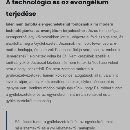
A technológia és az evangélium
terjedése
Isten nem tartotta elengedhetetlenül fontosnak a mi modern
technológiánkat az evangélium terjedéséhez.
Jézus technológiai
szempontból egy kőkorszakban jött el, végezte el földi szolgálatát, és
alapította meg a Gyülekezetet. Jézusnak nem volt tévéműsora, e-
mailje, honlapja, és nem volt Facebook-fiókja sem, ahol az emberek
„ismerősnek” jelölhették volna be Őt. Nem készültek szelfik a
tanítványokról Jézussal közösen, és nem tettek ki YouTube-videót
sem a hegyi beszédről. Pál nem zoomon tanította a
gyülekezetvezetőket, hanem kölcsönös látogatások által, valamint
levelek útján, amelyek kézbesítése heteket, olykor hónapokat is
igénybe vett. Ironikus módon mégis úgy tűnik, hogy Pál többet tudott
a gyülekezetekről és az egyénekről, mint mi a szentekről és a
gyülekezetekről manapság.
Pál többet tudott a gyülekezetekről és az egyénekről, mint
mi a szentekről és a gyülekezetekről manapság.