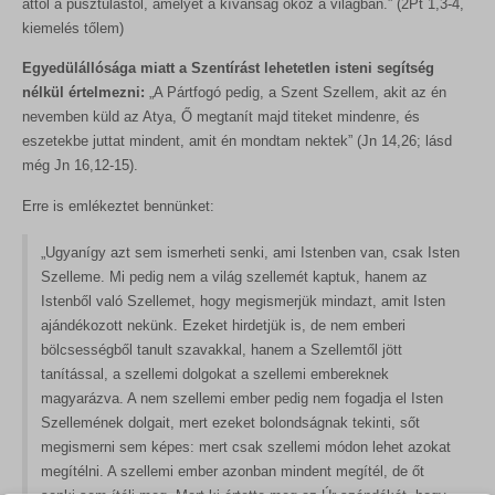
attól a pusztulástól, amelyet a kívánság okoz a világban.” (2Pt 1,3-4,
kiemelés tőlem)
Egyedülállósága miatt a Szentírást lehetetlen isteni segítség
nélkül értelmezni:
„A Pártfogó pedig, a Szent Szellem, akit az én
nevemben küld az Atya, Ő megtanít majd titeket mindenre, és
eszetekbe juttat mindent, amit én mondtam nektek” (Jn 14,26; lásd
még Jn 16,12-15).
Erre is emlékeztet bennünket:
„Ugyanígy azt sem ismerheti senki, ami Istenben van, csak Isten
Szelleme. Mi pedig nem a világ szellemét kaptuk, hanem az
Istenből való Szellemet, hogy megismerjük mindazt, amit Isten
ajándékozott nekünk. Ezeket hirdetjük is, de nem emberi
bölcsességből tanult szavakkal, hanem a Szellemtől jött
tanítással, a szellemi dolgokat a szellemi embereknek
magyarázva. A nem szellemi ember pedig nem fogadja el Isten
Szellemének dolgait, mert ezeket bolondságnak tekinti, sőt
megismerni sem képes: mert csak szellemi módon lehet azokat
megítélni. A szellemi ember azonban mindent megítél, de őt