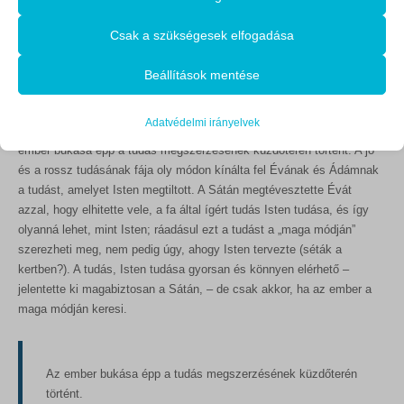
Alapvető
A Sátán úgy próbálta megkísérteni Évát, hogy figyelmét a jó és a
Az alapvető sütik és szolgáltatások biztosítják az oldal megfelelő
Csak a szükségesek elfogadása
rossz tudásának tiltott fájára irányította. Annak érdekében, hogy
működéséhez. Ezek a sütik és szolgáltatások a GDPR szerint nem
rávegye, hogy szakítson belőle, a Sátán biztosította Évát arról, hogy
igénylik a felhasználó hozzájárulását.
Beállítások mentése
a tiltott fa azonnali, hatalmas és gyümölcsöző (bocsánat a
Részletek megjelenítése
szójátékért) tudással fogja felruházni, amely olyanná teszi, mint Isten.
Statisztikai
Adatvédelmi irányelvek
Meg kell állnunk itt egy pillanatra és elgondolkodnunk azon, hogy az
mhcookie
A statisztikai sütik és szolgáltatások felhasználási információkat
ember bukása épp a tudás megszerzésének küzdőterén történt. A jó
gyűjtenek, amelyek lehetővé teszik számunkra, hogy betekintést
PHPSESSID
és a rossz tudásának fája oly módon kínálta fel Évának és Ádámnak
nyerjünk abba, hogyan lépnek kapcsolatba látogatóink a
a tudást, amelyet Isten megtiltott. A Sátán megtévesztette Évát
store_notice*
weboldalunkkal.
azzal, hogy elhitette vele, a fa által ígért tudás Isten tudása, és így
Részletek megjelenítése
wlfmc_session_282a07b02e3ebaca0e6c6db58fe7bf11
olyanná lehet, mint Isten; ráadásul ezt a tudást a „maga módján”
szerezheti meg, nem pedig úgy, ahogy Isten tervezte (séták a
Egyéb szolgáltatások
woocommerce_cart_hash
kertben?). A tudás, Isten tudása gyorsan és könnyen elérhető –
_ga
Ez a kategória minden olyan sütit, domaint és szolgáltatást
woocommerce_items_in_cart
jelentette ki magabiztosan a Sátán, – de csak akkor, ha az ember a
magában foglal, amelyek nem tartoznak a megadott kategóriákba,
_ga_*
maga módján keresi.
vagy amelyeket nem kategorizáltak.
woocommerce_recently_viewed
rs6_overview_pagination
Részletek megjelenítése
wordpress_logged_in_*
sbjs_current
Az ember bukása épp a tudás megszerzésének küzdőterén
wordpress_test_cookie
MicrosoftApplicationsTelemetryDeviceId
sbjs_current_add
történt.