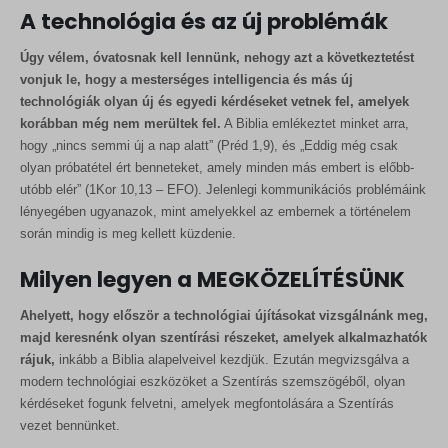
A technológia és az új problémák
Úgy vélem, óvatosnak kell lennünk, nehogy azt a következtetést
vonjuk le, hogy a mesterséges intelligencia és más új
technológiák olyan új és egyedi kérdéseket vetnek fel, amelyek
korábban még nem merültek fel.
A Biblia emlékeztet minket arra,
hogy „nincs semmi új a nap alatt” (Préd 1,9), és „Eddig még csak
olyan próbatétel ért benneteket, amely minden más embert is előbb-
utóbb elér” (1Kor 10,13 – EFO). Jelenlegi kommunikációs problémáink
lényegében ugyanazok, mint amelyekkel az embernek a történelem
során mindig is meg kellett küzdenie.
Milyen legyen a MEGKÖZELÍTÉSÜNK
Ahelyett, hogy először a technológiai újításokat vizsgálnánk meg,
majd keresnénk olyan szentírási részeket, amelyek alkalmazhatók
rájuk,
inkább a Biblia alapelveivel kezdjük. Ezután megvizsgálva a
modern technológiai eszközöket a Szentírás szemszögéből, olyan
kérdéseket fogunk felvetni, amelyek megfontolására a Szentírás
vezet bennünket.