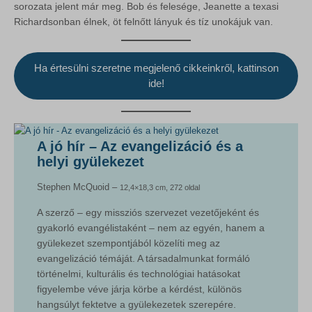
sorozata jelent már meg. Bob és felesége, Jeanette a texasi
Richardsonban élnek, öt felnőtt lányuk és tíz unokájuk van.
Ha értesülni szeretne megjelenő cikkeinkről, kattinson
ide!
A jó hír – Az evangelizáció és a
helyi gyülekezet
Stephen McQuoid –
12,4×18,3 cm, 272 oldal
A szerző – egy missziós szervezet vezetőjeként és
gyakorló evangélistaként – nem az egyén, hanem a
gyülekezet szempontjából közelíti meg az
evangelizáció témáját. A társadalmunkat formáló
történelmi, kulturális és technológiai hatásokat
figyelembe véve járja körbe a kérdést, különös
hangsúlyt fektetve a gyülekezetek szerepére.