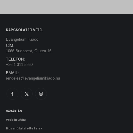
KAPCSOLATFELVÉTEL
Evangéliumi Kiadó
CÍM:
1066 Budapest, Ó utca 16.
TELEFON:
+36-1-311-5860
EMAIL:
rendeles@evangeliumikiado.hu
VÁSÁRLÁS
Webáruház
Használati feltételek