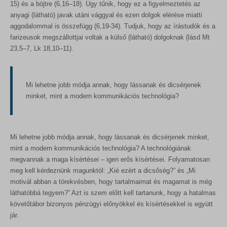
15) és a böjtre (6,16–18). Úgy tűnik, hogy ez a figyelmeztetés az
anyagi (látható) javak utáni vággyal és ezen dolgok elérése miatti
aggodalommal is összefügg (6,19-34). Tudjuk, hogy az írástudók és a
farizeusok megszállottjai voltak a külső (látható) dolgoknak (lásd Mt
23,5–7, Lk 18,10–11).
Mi lehetne jobb módja annak, hogy lássanak és dicsérjenek
minket, mint a modern kommunikációs technológia?
Mi lehetne jobb módja annak, hogy lássanak és dicsérjenek minket,
mint a modern kommunikációs technológia? A technológiának
megvannak a maga kísértései – igen erős kísértései. Folyamatosan
meg kell kérdeznünk magunktól: „Kié ezért a dicsőség?” és „Mi
motivál abban a törekvésben, hogy tartalmaimat és magamat is még
láthatóbbá tegyem?” Azt is szem előtt kell tartanunk, hogy a hatalmas
követőtábor bizonyos pénzügyi előnyökkel és kísértésekkel is együtt
jár.