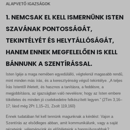
ALAPVETŐ IGAZSÁGOK
1. NEMCSAK EL KELL ISMERNÜNK ISTEN
SZAVÁNAK PONTOSSÁGÁT,
TEKINTÉLYÉT ÉS HELYTÁLLÓSÁGÁT,
HANEM ENNEK MEGFELELŐEN IS KELL
BÁNNUNK A SZENTÍRÁSSAL.
Isten Igéje a maga nemében egyedülálló, végtelenül magasabb rendű,
mint minden más írás, és a keresztyénség végső tekintélye. „A teljes
Írás Istentől ihletett, és hasznos a tanításra, a feddésre, a
megjobbításra, az igazságban való nevelésre; hogy az Isten embere
tökéletes és minden jó cselekedetre felkészített legyen.” (2Tim 3,16–
17; lásd még 2Pt 1,15–21, Zsolt 119,160)
Ennek tudatában fel kell tennünk magunknak a kérdést: Vajon a
Szentírás az elsődleges abban, amit kommunikálunk, vagy a saját
nézeteink, véleményünk és előítéleteink a hangsúlyosabbak?