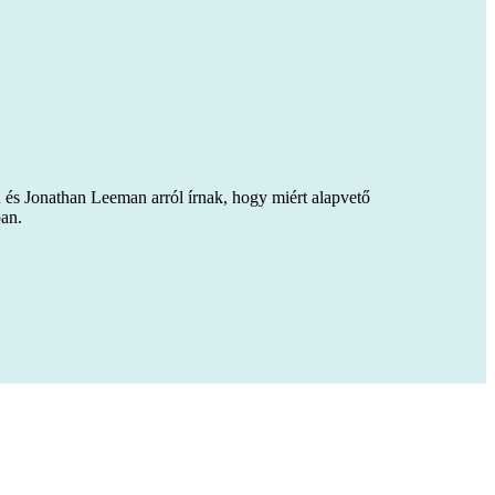
és Jonathan Leeman arról írnak, hogy miért alapvető
ban.
lvasók szolgálatát!