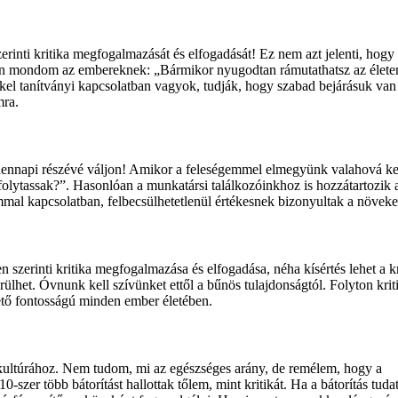
erinti kritika megfogalmazását és elfogadását! Ez nem azt jelenti, hogy
an mondom az embereknek: „Bármikor nyugodtan rámutathatsz az élete
l tanítványi kapcsolatban vagyok, tudják, hogy szabad bejárásuk van a
mra.
indennapi részévé váljon! Amikor a feleségemmel elmegyünk valahová ke
ytassak?”. Hasonlóan a munkatársi találkozóinkhoz is hozzátartozik az i
mmal kapcsolatban, felbecsülhetetlenül értékesnek bizonyultak a növeke
 szerinti kritika megfogalmazása és elfogadása, néha kísértés lehet a k
lhet. Óvnunk kell szívünket ettől a bűnös tulajdonságtól. Folyton kritizá
ető fontosságú minden ember életében.
i kultúrához. Nem tudom, mi az egészséges arány, de remélem, hogy a
-szer több bátorítást hallottak tőlem, mint kritikát. Ha a bátorítás tuda