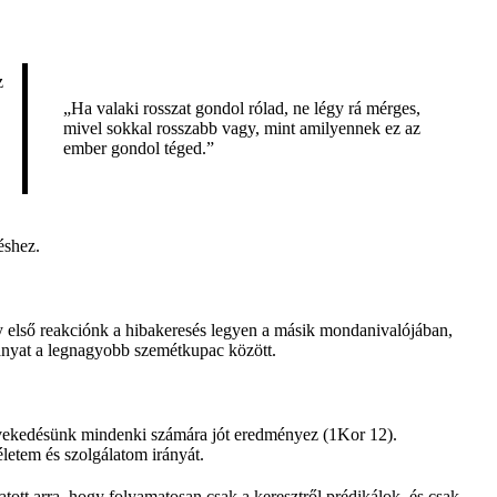
z
„Ha valaki rosszat gondol rólad, ne légy rá mérges,
mivel sokkal rosszabb vagy, mint amilyennek ez az
ember gondol téged.”
éshez.
y első reakciónk a hibakeresés legyen a másik mondanivalójában,
aranyat a legnagyobb szemétkupac között.
övekedésünk mindenki számára jót eredményez (1Kor 12).
életem és szolgálatom irányát.
ott arra, hogy folyamatosan csak a keresztről prédikálok, és csak