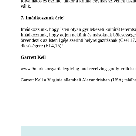
folyamatos és őszinte, akkor a kritika egymás szívének tiszt
válik.
7. Imádkozzunk érte!
Imádkozzunk, hogy Isten olyan gyülekezeti kultúrát teremt
Imádkozzunk, hogy adjon nekünk és másoknak bölcsességet,
örvendezik az Isten Igéje szerinti helyreigazításnak (Csel 1
dicsőségére (Ef 4,15)!
Garrett Kell
www.9marks.org/article/giving-and-receiving-godly-criticis
Garrett Kell a Virginia állambeli Alexandriában (USA) találh