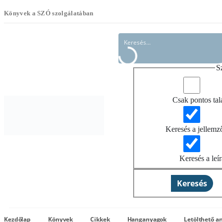
Könyvek a SZÓ szolgálatában
S
Csak pontos tal
Keresés a jellem
Keresés a leí
Keresés
Kezdőlap
Könyvek
Cikkek
Hanganyagok
Letölthető a