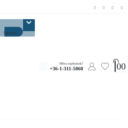
Search
0
0
Miben segíthetünk?
+36-1-311-5860