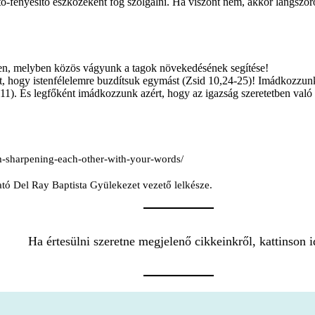
ító-fényesítő eszközeként fog szolgálni. Ha viszont nem, akkor lángszó
sen, melyben közös vágyunk a tagok növekedésének segítése!
 hogy istenfélelemre buzdítsuk egymást (Zsid 10,24-25)! Imádkozzunk
7,11). És legfőként imádkozzunk azért, hogy az igazság szeretetben való 
m-sharpening-each-other-with-your-words/
ató Del Ray Baptista Gyülekezet vezető lelkésze.
Ha értesülni szeretne megjelenő cikkeinkről, kattinson i