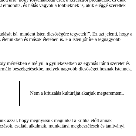
zt elmondta, és hálás vagyok a többieknek is, akik eléggé szerettek
ását is], mindent Isten dicsőségére tegyetek!”. Ez azt jelenti, hogy a
z életünkben és mások életében is. Ha Isten jóhíre a legnagyobb
 oly mértékben elmélyül a gyülekezetben az egymás iránti szeretet és
formáló beszélgetésekbe, melyek nagyobb dicsőséget hoznak Istennek.
Nem a kritizálás kultúráját akarjuk megteremteni.
lunk azzal, hogy megnyissuk magunkat a kritika előtt annak
kozások, családi alkalmak, munkatársi megbeszélések és tanítványi