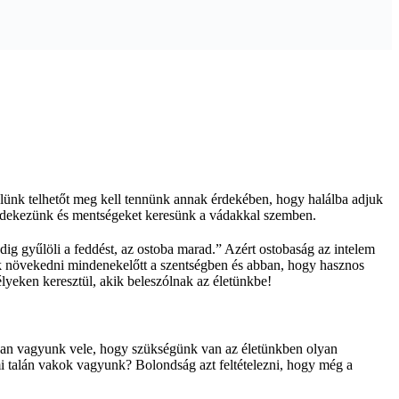
lünk telhetőt meg kell tennünk annak érdekében, hogy halálba adjuk
védekezünk és mentségeket keresünk a vádakkal szemben.
dig gyűlöli a feddést, az ostoba marad.” Azért ostobaság az intelem
nk növekedni mindenekelőtt a szentségben és abban, hogy hasznos
lyeken keresztül, akik beleszólnak az életünkbe!
ában vagyunk vele, hogy szükségünk van az életünkben olyan
mi talán vakok vagyunk? Bolondság azt feltételezni, hogy még a