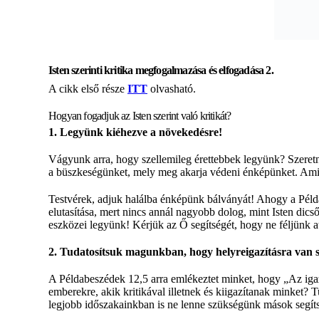
Isten szerinti kritika megfogalmazása és elfogadása 2.
A cikk első része
ITT
olvasható.
Hogyan fogadjuk az Isten szerint való kritikát?
1. Legyünk kiéhezve a növekedésre!
Vágyunk arra, hogy szellemileg érettebbek legyünk? Szeret
a büszkeségünket, mely meg akarja védeni énképünket. Ami
Testvérek, adjuk halálba énképünk bálványát! Ahogy a Példab
elutasítása, mert nincs annál nagyobb dolog, mint Isten di
eszközei legyünk! Kérjük az Ő segítségét, hogy ne féljünk a
2. Tudatosítsuk magunkban, hogy helyreigazításra van
A Példabeszédek 12,5 arra emlékeztet minket, hogy „Az iga
emberekre, akik kritikával illetnek és kiigazítanak minket
legjobb időszakainkban is ne lenne szükségünk mások segítsé