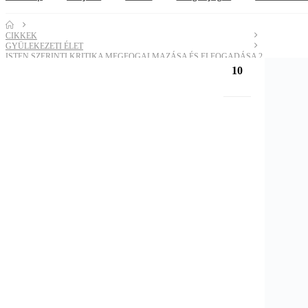
CIKKEK
GYÜLEKEZETI ÉLET
ISTEN SZERINTI KRITIKA MEGFOGALMAZÁSA ÉS ELFOGADÁSA 2.
10
júl