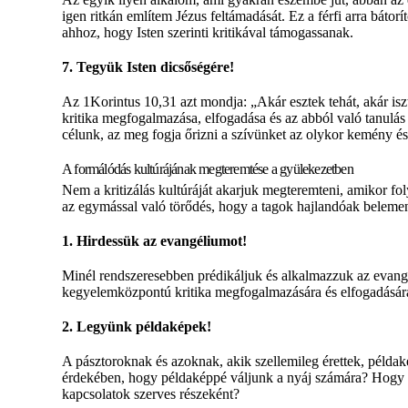
igen ritkán említem Jézus feltámadását. Ez a férfi arra báto
ahhoz, hogy Isten szerinti kritikával támogassanak.
7. Tegyük Isten dicsőségére!
Az 1Korintus 10,31 azt mondja: „Akár esztek tehát, akár iszt
kritika megfogalmazása, elfogadása és az abból való tanulás 
célunk, az meg fogja őrizni a szívünket az olykor kemény és
A formálódás kultúrájának megteremtése a gyülekezetben
Nem a kritizálás kultúráját akarjuk megteremteni, amikor fo
az egymással való törődés, hogy a tagok hajlandóak belemen
1. Hirdessük az evangéliumot!
Minél rendszeresebben prédikáljuk és alkalmazzuk az evang
kegyelemközpontú kritika megfogalmazására és elfogadásár
2. Legyünk példaképek!
A pásztoroknak és azoknak, akik szellemileg érettek, példak
érdekében, hogy példaképpé váljunk a nyáj számára? Hogy állu
kapcsolatok szerves részeként?