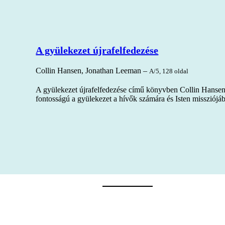
A gyülekezet újrafelfedezése
Collin Hansen, Jonathan Leeman –
A/5, 128 oldal
A gyülekezet újrafelfedezése című könyvben Collin Hansen 
fontosságú a gyülekezet a hívők számára és Isten missziójá
 ha adományával lehetővé teszi a cikkek megjelenését és az o