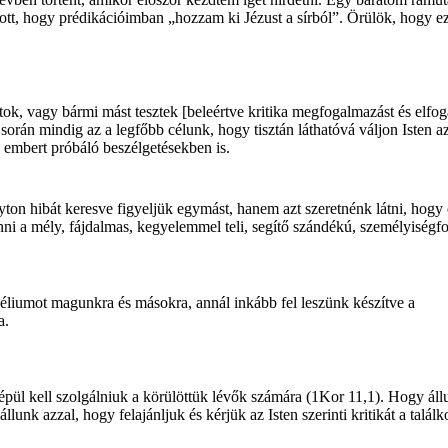
rított, hogy prédikációimban „hozzam ki Jézust a sírból”. Örülök, hogy e
ok, vagy bármi mást tesztek [beleértve kritika megfogalmazást és elfogad
során mindig az a legfőbb célunk, hogy tisztán láthatóvá váljon Isten a
 embert próbáló beszélgetésekben is.
lyton hibát keresve figyeljük egymást, hanem azt szeretnénk látni, hogy
ni a mély, fájdalmas, kegyelemmel teli, segítő szándékú, személyiség
éliumot magunkra és másokra, annál inkább fel leszünk készítve a
a.
épül kell szolgálniuk a körülöttük lévők számára (1Kor 11,1). Hogy ál
nk azzal, hogy felajánljuk és kérjük az Isten szerinti kritikát a talál