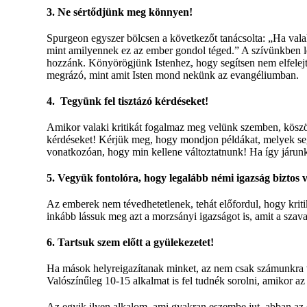
3. Ne sértődjünk meg könnyen!
Spurgeon egyszer bölcsen a következőt tanácsolta: „Ha valak
mint amilyennek ez az ember gondol téged.” A szívünkben lé
hozzánk. Könyörögjünk Istenhez, hogy segítsen nem elfelej
megrázó, mint amit Isten mond nekünk az evangéliumban.
4. Tegyünk fel tisztázó kérdéseket!
Amikor valaki kritikát fogalmaz meg velünk szemben, köszö
kérdéseket! Kérjük meg, hogy mondjon példákat, melyek segí
vonatkozóan, hogy min kellene változtatnunk! Ha így járunk e
5. Vegyük fontolóra, hogy legalább némi igazság bizto
Az emberek nem tévedhetetlenek, tehát előfordul, hogy krit
inkább lássuk meg azt a morzsányi igazságot is, amit a szav
6. Tartsuk szem előtt a gyülekezetet!
Ha mások helyreigazítanak minket, az nem csak számunkra v
Valószínűleg 10-15 alkalmat is fel tudnék sorolni, amikor az
Az egyik ilyen alkalom, ami gyakran eszembe jut, abban az é