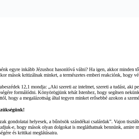
nénk egyre inkább Jézushoz hasonlóvá válni? Ha igen, akkor minden tő
kor mások kritizálnak minket, a természetes emberi reakciónk, hogy 
eszédek 12,1 mondja: „Aki szereti az intelmet, szereti a tudást, aki pe
csőségére formálódni. Könyörögjünk tehát Istenhez, hogy segítsen nekü
ttól, hogy a megalázottság által tegyen minket erősebbé azokon a szemé
 szükségünk!
zak gondolatai helyesek, a bűnösök szándékai csalárdak”. Vajon tiszt
? Tudjuk-e, hogy mások olyan dolgokat is megláthatnak bennünk, amire 
gére és kritikai meglátásaira.