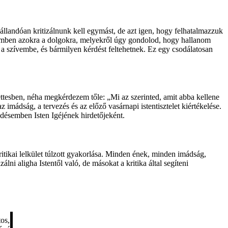
 állandóan kritizálnunk kell egymást, de azt igen, hogy felhatalmazzuk
mben azokra a dolgokra, melyekről úgy gondolod, hogy hallanom
 szívembe, és bármilyen kérdést feltehetnek. Ez egy csodálatosan
ttesben, néha megkérdezem tőle: „Mi az szerinted, amit abba kellene
mádság, a tervezés és az előző vasárnapi istentisztelet kiértékelése.
désemben Isten Igéjének hirdetőjeként.
ritikai lelkület túlzott gyakorlása. Minden ének, minden imádság,
lni aligha Istentől való, de másokat a kritika által segíteni
tos,