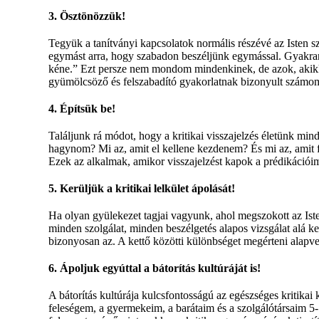
3. Ösztönözzük!
Tegyük a tanítványi kapcsolatok normális részévé az Isten sz
egymást arra, hogy szabadon beszéljünk egymással. Gyakr
kéne.” Ezt persze nem mondom mindenkinek, de azok, akikke
gyümölcsöző és felszabadító gyakorlatnak bizonyult számo
4. Építsük be!
Találjunk rá módot, hogy a kritikai visszajelzés életünk m
hagynom? Mi az, amit el kellene kezdenem? És mi az, amit fol
Ezek az alkalmak, amikor visszajelzést kapok a prédikációi
5. Kerüljük a kritikai lelkület ápolását!
Ha olyan gyülekezet tagjai vagyunk, ahol megszokott az Isten
minden szolgálat, minden beszélgetés alapos vizsgálat alá kerü
bizonyosan az. A kettő közötti különbséget megérteni alapv
6. Ápoljuk egyúttal a bátorítás kultúráját is!
A bátorítás kultúrája kulcsfontosságú az egészséges kritika
feleségem, a gyermekeim, a barátaim és a szolgálótársaim 5-10