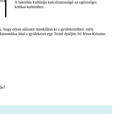
róvá
A bátorítás kultúrája kulcsfontosságú az egészséges
kritikai kultúrához.
, hogy olyan alázatot munkáljon ki a gyülekezetben, mely
kimondása által a gyülekezet egy Testté épüljön fel Jézus Krisztus
de!