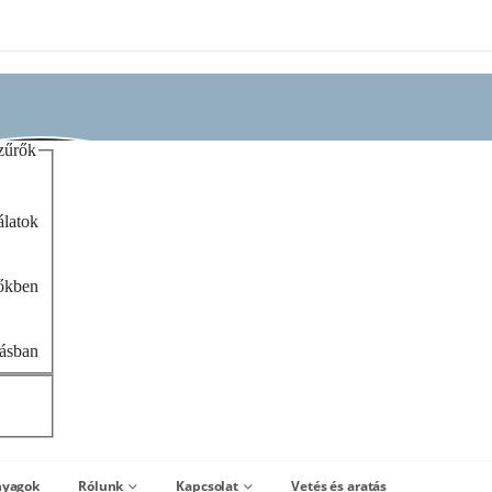
zűrők
álatok
zőkben
rásban
nyagok
Rólunk
Kapcsolat
Vetés és aratás