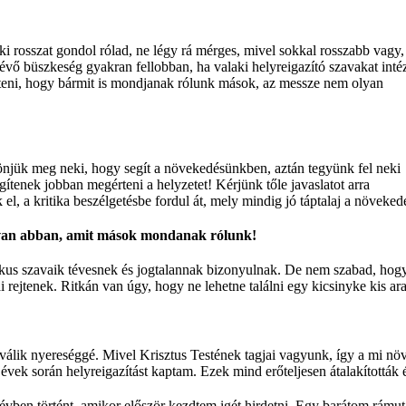
i rosszat gondol rólad, ne légy rá mérges, mivel sokkal rosszabb vagy,
vő büszkeség gyakran fellobban, ha valaki helyreigazító szavakat inté
teni, hogy bármit is mondjanak rólunk mások, az messze nem olyan
njük meg neki, hogy segít a növekedésünkben, aztán tegyünk fel neki
tenek jobban megérteni a helyzetet! Kérjünk tőle javaslatot arra
l, a kritika beszélgetésbe fordul át, mely mindig jó táptalaj a növeked
s van abban, amit mások mondanak rólunk!
ikus szavaik tévesnek és jogtalannak bizonyulnak. De nem szabad, hog
ai rejtenek. Ritkán van úgy, hogy ne lehetne találni egy kicsinyke kis 
álik nyereséggé. Mivel Krisztus Testének tagjai vagyunk, így a mi n
 évek során helyreigazítást kaptam. Ezek mind erőteljesen átalakították 
vben történt, amikor először kezdtem igét hirdetni. Egy barátom rámutat