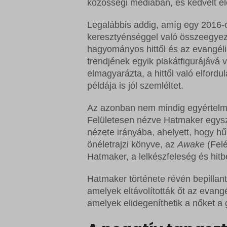
közösségi médiában, és kedvelt el
Legalábbis addig, amíg egy 2016-o
keresztyénséggel való összeegyezt
hagyományos hittől és az evangéli
trendjének egyik plakátfigurájává 
elmagyarázta, a hittől való elford
példája is jól szemléltet.
Az azonban nem mindig egyértelmű
Felületesen nézve Hatmaker egysze
nézete irányába, ahelyett, hogy hűs
önéletrajzi könyve, az
Awake
(Felé
Hatmaker, a lelkészfeleség és hitb
Hatmaker története révén bepilla
amelyek eltávolították őt az evang
amelyek elidegeníthetik a nőket a 