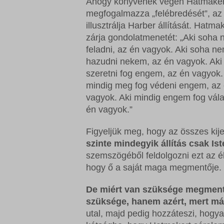
Ahogy könyvének végén Hatmaker
sbjs_cu
wordpre
Microso
megfogalmazza „felébredését”, az 
sbjs_cu
wordpre
Microso
illusztrálja Harber állítását. Hatma
zárja gondolatmenetét: „Aki soha 
sbjs_fir
wp_lan
redux_*
feladni, az én vagyok. Aki soha n
sbjs_fi
wp_woo
ssm_au
hazudni nekem, az én vagyok. Aki
sbjs_mi
szeretni fog engem, az én vagyok.
wp-sett
wp-*
mindig meg fog védeni engem, az
sbjs_se
wp-sett
vagyok. Aki mindig engem fog vála
sbjs_ud
én vagyok.”
tk_ai
Figyeljük meg, hogy az összes kij
szinte mindegyik állítás csak Ist
szemszögéből feldolgozni ezt az éle
hogy ő a saját maga megmentője.
De miért van szüksége megment
szüksége, hanem azért, mert má
utal, majd pedig hozzáteszi, hogy