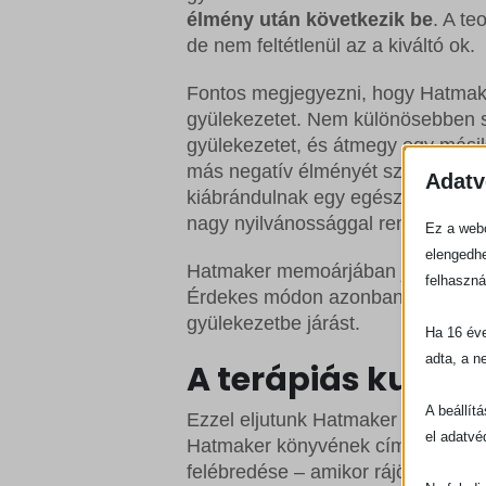
élmény után következik be
. A te
de nem feltétlenül az a kiváltó ok.
Fontos megjegyezni, hogy Hatmake
gyülekezetet. Nem különösebben s
gyülekezetet, és átmegy egy másik
más negatív élményét szerez. Sok
Adatv
kiábrándulnak egy egész felekezet
nagy nyilvánossággal rendelkező k
Ez a webo
elengedhe
Hatmaker memoárjában jelentős kri
felhaszná
Érdekes módon azonban nem lép b
gyülekezetbe járást.
Ha 16 éve
adta, a n
A terápiás kultúr
A beállít
Ezzel eljutunk Hatmaker történeté
el adatvé
Hatmaker könyvének címe, az
Aw
felébredése – amikor rájött férje h