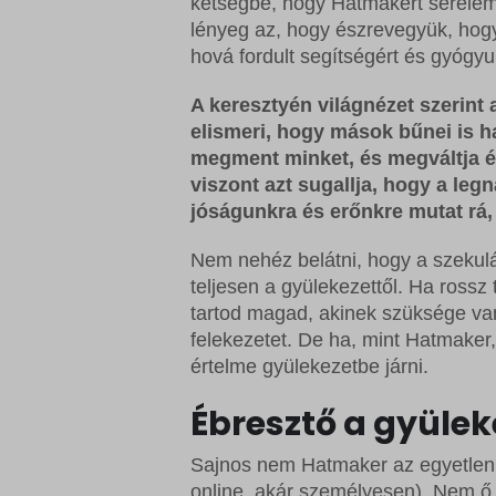
kétségbe, hogy Hatmakert sérelem 
lényeg az, hogy észrevegyük, hogy
hová fordult segítségért és gyógyu
A keresztyén világnézet szerin
elismeri, hogy mások bűnei is h
megment minket, és megváltja él
viszont azt sugallja, hogy a l
jóságunkra és erőnkre mutat rá,
Nem nehéz belátni, hogy a szekulár
teljesen a gyülekezettől. Ha ross
tartod magad, akinek szüksége van
felekezetet. De ha, mint Hatmaker
értelme gyülekezetbe járni.
Ébresztő a gyüle
Sajnos nem Hatmaker az egyetlen n
online, akár személyesen). Nem ő a