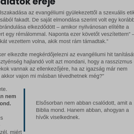
alatok ereje
lszakadása az evangéliumi gyülekezettől a szexuális eti
ából fakadt. De saját elmondása szerint volt egy korább
brándulása elkezdődött – amikor nyilvánosan elítélte a
rt egy rémálommal. Naponta ezer követőt veszítettem” – 
lkát vezettem volna, akik most rám támadtak.”
 elkezdte megkérdőjelezni az evangéliumi hit tanítását
sztyénség hajlandó volt azt mondani, hogy a rasszizmus 
ékok vannak az ellenkezőjére, ha az igazság már nem
, akkor vajon mi másban tévedhetnek még?”
ete.
an nem
Elsősorban nem abban csalódott, amit a
mond.
Biblia mond. Hanem abban, ahogyan a
hívők viselkednek.
es
ő
zél, miért