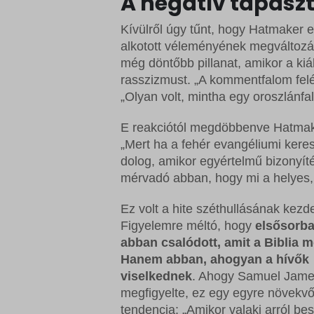
A negatív tapaszt
Kívülről úgy tűnt, hogy Hatmaker e
alkotott véleményének megváltozás
még döntőbb pillanat, amikor a kiá
rasszizmust. „A kommentfalom felé
„Olyan volt, mintha egy oroszlánfa
E reakciótól megdöbbenve Hatmaker
„Mert ha a fehér evangéliumi kere
dolog, amikor egyértelmű bizonyít
mérvadó abban, hogy mi a helyes
Ez volt a hite széthullásának kezd
Figyelemre méltó, hogy
elsősorb
abban csalódott, amit a Biblia 
Hanem abban, ahogyan a hívők
viselkednek
. Ahogy Samuel Jam
megfigyelte, ez egy egyre növekv
tendencia: „Amikor valaki arról bes