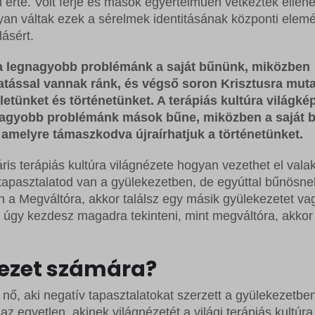
érte. Volt férje és mások egyértelműen vétkeztek ellene
an váltak ezek a sérelmek identitásának központi elem
lásért.
t a legnagyobb problémánk a saját bűnünk, miközben
atással vannak ránk, és végső soron Krisztusra mutat
etünket és történetünket. A terápiás kultúra világké
egnagyobb problémánk mások bűne, miközben a saját 
 amelyre támaszkodva újraírhatjuk a történetünket.
is terápiás kultúra világnézete hogyan vezethet el valak
z tapasztalatod van a gyülekezetben, de egyúttal bűnösne
 a Megváltóra, akkor találsz egy másik gyülekezetet va
, úgy kezdesz magadra tekinteni, mint megváltóra, akkor
kezet számára?
ő, aki negatív tapasztalatokat szerzett a gyülekezetben
z egyetlen, akinek világnézetét a világi terápiás kultúra