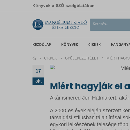
Könyvek a SZÓ szolgálatában
KEZDŐLAP
KÖNYVEK
CIKKEK
HANGANY
CIKKEK
GYÜLEKEZETI ÉLET
MIÉRT HAGYJ
17
okt
Miért hagyják el 
Akár ismered Jen Hatmakert, akár 
A 2000-es évek elején szerzett ker
társalgási stílusban tálalt írásai 
egykori lelkészének felesége több b