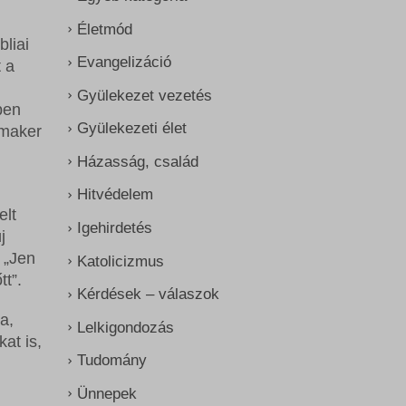
Életmód
liai
Evangelizáció
 a
Gyülekezet vezetés
ben
Gyülekezeti élet
tmaker
Házasság, család
Hitvédelem
elt
Igehirdetés
j
 „Jen
Katolicizmus
tt”.
Kérdések – válaszok
a,
Lelkigondozás
at is,
Tudomány
Ünnepek