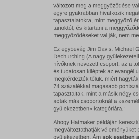
változott meg a meggyőződése val
egyre gyakrabban hivatkozik negat
tapasztalatokra, mint meggyőző ér
tanoktól, és kitartani a meggyőző
meggyőződéseket vallják, nem meg
Ez egybevág Jim Davis, Michael 
Dechurching (A nagy gyülekezetelh
hívőknek nevezett csoport, az a tö
és tudatosan kiléptek az evangéli
megkérdezték tőlük, miért hagyták
74 százalékkal magasabb pontszámo
tapasztaltak, mint a másik négy c
adtak más csoportoknál a »személ
gyülekezetben« kategóriára.”
Ahogy Hatmaker példáján keresztül
megváltoztathatják véleményüket o
gyülekezetben. Ám
sok esetben a