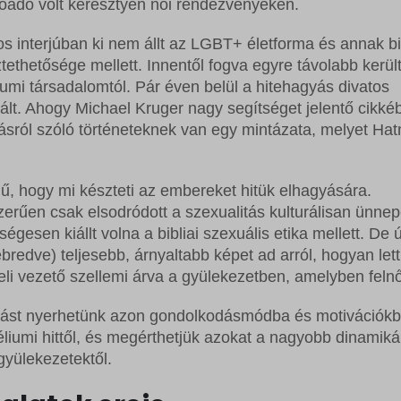
őadó volt keresztyén női rendezvényeken.
s interjúban ki nem állt az LGBT+ életforma és annak bib
ethetősége mellett. Innentől fogva egyre távolabb került
umi társadalomtól. Pár éven belül a hitehagyás divatos
vált. Ahogy Michael Kruger nagy segítséget jelentő cikké
ulásról szóló történeteknek van egy mintázata, melyet Ha
, hogy mi készteti az embereket hitük elhagyására.
rűen csak elsodródott a szexualitás kulturálisan ünnep
égesen kiállt volna a bibliai szexuális etika mellett. De ú
bredve) teljesebb, árnyaltabb képet ad arról, hogyan lett
eli vezető szellemi árva a gyülekezetben, amelyben felnő
ntást nyerhetünk azon gondolkodásmódba és motivációkb
éliumi hittől, és megérthetjük azokat a nagyobb dinamikák
gyülekezetektől.