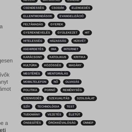
CSENDESSÉG
CSODÁK
ELENGEDÉS
ELLENTMONDÁSOK
EVANGELIZÁCIÓ
FELTÁMADÁS
GYEREK
 a
GYEREKNEVELÉS
GYÜLEKEZET
HIT
HITELESSÉG
HÁZASSÁG
HÚSVÉT
IGEHIRDETÉS
IMA
INTERNET
KARÁCSONY
KATOLIKUS
KRITIKA
egesen
KULTÚRA
KÖZÖSSÉG
MAGÁNY
MEGTÉRÉS
MENTORÁLÁS
ívők
ányt
MOBILTELEFON
NŐ
OLVASÁS
zámot
POLITIKA
PORNÓ
REMÉNYSÉG
SZENVEDÉS
SZEXUALITÁS
SZOLGÁLAT
SZÍV
TECHNOLÓGIA
TEST
TUDOMÁNY
VEZETÉS
ÉLETÚT
pe a
ÖNSEGÍTÉS
ÖRÖKKÉVALÓSÁG
ÜNNEP
eti