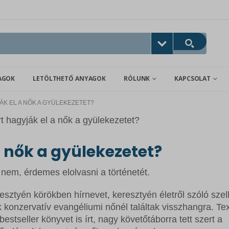
AGOK
LETÖLTHETŐ ANYAGOK
RÓLUNK
KAPCSOLAT
ÁK EL A NŐK A GYÜLEKEZETET?
a nők a gyülekezetet?
nem, érdemes elolvasni a történetét.
esztyén körökben hírnevet, keresztyén életről szóló sze
sok konzervatív evangéliumi nőnél találtak visszhangra. Te
estseller könyvet is írt, nagy követőtáborra tett szert a