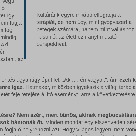
 végül
rrent
ss_logged_in_*
ftApplicationsTelemetryDeviceId
jól
rrent_add
ss_test_cookie
ftApplicationsTelemetryFirstLaunchTime
Kultúránk egyre inkább elfogadja a
ker így
terápiát, de nem úgy, mint gyógyszert a
nem fogja
st
g
betegek számára, hanem mint valláshoz
em fog
rst_add
commerce_session_*
_c
hasonló, az élethez irányt mutató
 mindig
perspektívát.
grations
 Aki
ings-*
 én
ssion
ings-time-*
sztani, az
ata
elentés ugyanúgy épül fel: „Aki…, én vagyok”,
ám ezek k
enre igaz
. Hatmaker, miközben igyekszik a világi terápia
tét feje tetejére állító eseményt, arra a következtetésre 
ésre? Nem azért, mert bűnös, akinek megbocsátásr
sok bántották őt.
Minden mondat egy elszenvedett sér
an fogja ő helyrehozni azt. Hogy világos legyen, nem vo