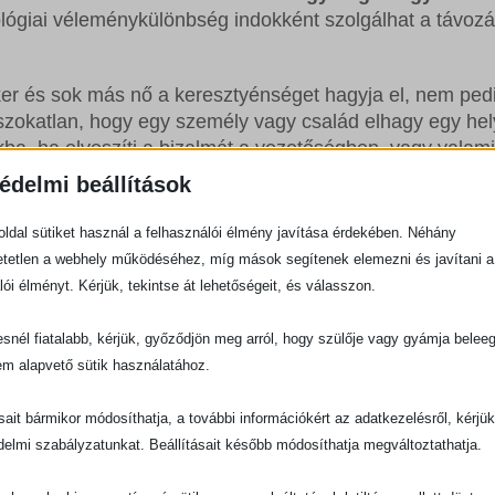
ológiai véleménykülönbség indokként szolgálhat a távozá
r és sok más nő a keresztyénséget hagyja el, nem ped
zokatlan, hogy egy személy vagy család elhagy egy hel
ba, ha elveszíti a bizalmát a vezetőségben, vagy valam
 esetben ez bölcs döntés. Az sem ritka, hogy az embere
édelmi beállítások
ből, és átmennek egy másikba. A közelmúltban láthattuk
eresztyén vezetők pontosan ezt tették.
ldal sütiket használ a felhasználói élmény javítása érdekében. Néhány
tetlen a webhely működéséhez, míg mások segítenek elemezni és javítani a
tikát fogalmaz meg a déli baptista gyülekezetekkel sz
lói élményt. Kérjük, tekintse át lehetőségeit, és válasszon.
e egy másik felekezetbe, hanem teljesen abbahagyja a
snél fiatalabb, kérjük, győződjön meg arról, hogy szülője vagy gyámja belee
em alapvető sütik használatához.
a hatása
ásait bármikor módosíthatja, a további információkért az adatkezelésről, kérjü
nek második fontos szálához: a terápiás kultúra hatásáh
delmi szabályzatunkat. Beállításait később módosíthatja megváltoztathatja.
ake
(Felébredve) arra utal, hogy egy éjszakai, szó szerin
ázasságtörésére – egyfajta átvitt értelemben vett ébredés