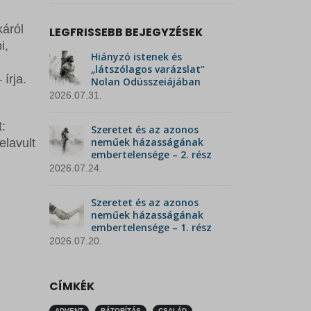
káról
LEGFRISSEBB BEJEGYZÉSEK
i,
Hiányzó istenek és
„látszólagos varázslat”
írja.
Nolan Odüsszeiájában
2026.07.31.
:
Szeretet és az azonos
neműek házasságának
elavult
embertelensége – 2. rész
2026.07.24.
Szeretet és az azonos
neműek házasságának
embertelensége – 1. rész
2026.07.20.
CÍMKÉK
ADVENT
BÁTORÍTÁS
CSALÁD