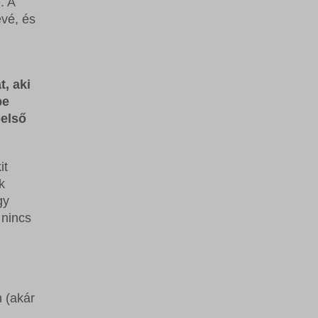
. A
évé, és
, aki
pe
belső
it
k
gy
 nincs
 (akár