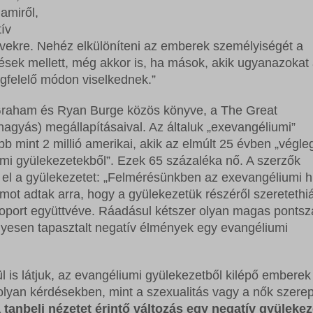
amiről,
ív
vekre. Nehéz elkülöníteni az emberek személyiségét a
dések mellett, még akkor is, ha mások, akik ugyanazokat
felelő módon viselkednek.”
Graham és Ryan Burge közös könyve, a The Great
agyás) megállapításaival. Az általuk „exevangéliumi”
bb mint 2 millió amerikai, akik az elmúlt 25 évben „végl
umi gyülekezetekből”. Ezek 65 százaléka nő. A szerzők
 el a gyülekezetet: „Felmérésünkben az exevangéliumi h
t adtak arra, hogy a gyülekezetük részéről szeretethi
soport együttvéve. Ráadásul kétszer olyan magas ponts
yesen tapasztalt negatív élmények egy evangéliumi
 is látjuk, az evangéliumi gyülekezetből kilépő emberek
lyan kérdésekben, mint a szexualitás vagy a nők szere
 tanbeli nézetet érintő változás egy negatív gyülekez