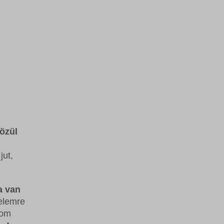
özül
jut,
a van
elemre
nom