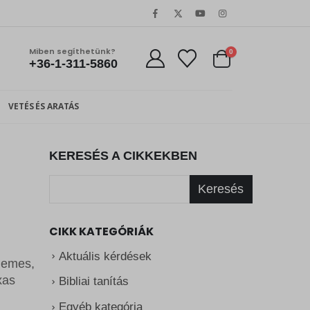
Miben segíthetünk?
0
+36-1-311-5860
VETÉS ÉS ARATÁS
KERESÉS A CIKKEKBEN
Keresés
CIKK KATEGÓRIÁK
Aktuális kérdések
llemes,
xas
Bibliai tanítás
Egyéb kategória