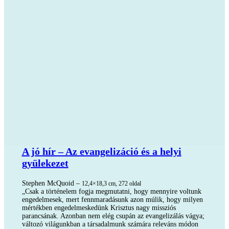
A jó hír – Az evangelizáció és a helyi
gyülekezet
Stephen McQuoid –
12,4×18,3 cm, 272 oldal
„Csak a történelem fogja megmutatni, hogy mennyire voltunk
engedelmesek, mert fennmaradásunk azon múlik, hogy milyen
mértékben engedelmeskedünk Krisztus nagy missziós
parancsának. Azonban nem elég csupán az evangelizálás vágya;
változó világunkban a társadalmunk számára releváns módon