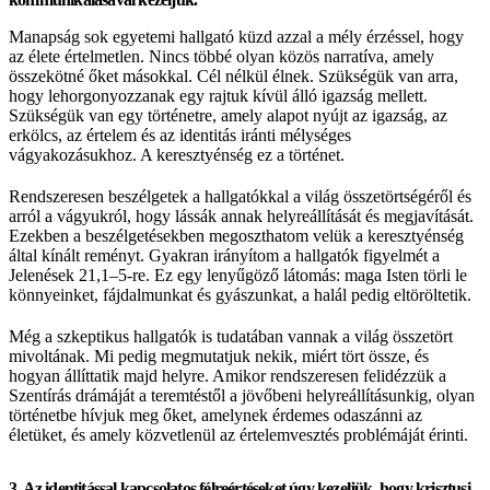
Manapság sok egyetemi hallgató küzd azzal a mély érzéssel, hogy
az élete értelmetlen. Nincs többé olyan közös narratíva, amely
összekötné őket másokkal. Cél nélkül élnek. Szükségük van arra,
hogy lehorgonyozzanak egy rajtuk kívül álló igazság mellett.
Szükségük van egy történetre, amely alapot nyújt az igazság, az
erkölcs, az értelem és az identitás iránti mélységes
vágyakozásukhoz. A keresztyénség ez a történet.
Rendszeresen beszélgetek a hallgatókkal a világ összetörtségéről és
arról a vágyukról, hogy lássák annak helyreállítását és megjavítását.
Ezekben a beszélgetésekben megoszthatom velük a keresztyénség
által kínált reményt. Gyakran irányítom a hallgatók figyelmét a
Jelenések 21,1–5-re. Ez egy lenyűgöző látomás: maga Isten törli le
könnyeinket, fájdalmunkat és gyászunkat, a halál pedig eltöröltetik.
Még a szkeptikus hallgatók is tudatában vannak a világ összetört
mivoltának. Mi pedig megmutatjuk nekik, miért tört össze, és
hogyan állíttatik majd helyre. Amikor rendszeresen felidézzük a
Szentírás drámáját a teremtéstől a jövőbeni helyreállításunkig, olyan
történetbe hívjuk meg őket, amelynek érdemes odaszánni az
életüket, és amely közvetlenül az értelemvesztés problémáját érinti.
3. Az identitással kapcsolatos félreértéseket úgy kezeljük, hogy krisztusi