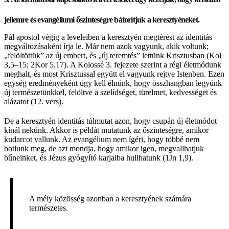
jellemre és evangéliumi őszinteségre bátorítjuk a keresztyéneket.
Pál apostol végig a leveleiben a keresztyén megtérést az identitás
megváltozásaként írja le. Már nem azok vagyunk, akik voltunk;
„felöltöttük” az új embert, és „új teremtés” lettünk Krisztusban (Kol
3,5–15; 2Kor 5,17). A Kolossé 3. fejezete szerint a régi életmódunk
meghalt, és most Krisztussal együtt el vagyunk rejtve Istenben. Ezen
egység eredményeként úgy kell élnünk, hogy összhangban legyünk
új természetünkkel, felöltve a szelídséget, türelmet, kedvességet és
alázatot (12. vers).
De a keresztyén identitás túlmutat azon, hogy csupán új életmódot
kínál nekünk. Akkor is példát mutatunk az őszinteségre, amikor
kudarcot vallunk. Az evangélium nem ígéri, hogy többé nem
botlunk meg, de azt mondja, hogy amikor igen, megvallhatjuk
bűneinket, és Jézus gyógyító karjaiba hullhatunk (1Jn 1,9).
A mély közösség azonban a keresztyének számára
természetes.