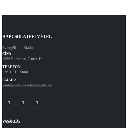
KAPCSOLATFELVÉTEL
Evangéliumi Kiadó
CÍM:
1066 Budapest, Ó utca 16.
TELEFON:
+36-1-311-5860
EMAIL:
rendeles@evangeliumikiado.hu
VÁSÁRLÁS