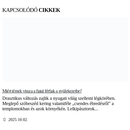
KAPCSOLÓDÓ
CIKKEK
Miért térnek vissza a fiatal férfiak a gyülekezetbe?
T
Drasztikus változás zajlik a nyugati világ szellemi légkörében.
K
Meglepő szóbeszéd kering valamiféle „csendes ébredésről” a
e
templomokban és azok környékén. Lelkipásztorok...
m
2025.10.02.