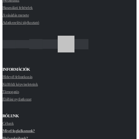
Webáruház
Használati feltételek
A vásárlás menete
Adatkezelési tájékoztató
INFORMÁCIÓK
Hírlevél feliratkozás
Külföldi képviseleteink
Támogatás
Elállási nyilatkozat
RÓLUNK
Célunk
Mivel foglalkozunk?
Hol szolgálunk?