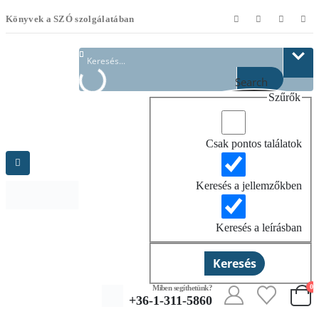
Könyvek a SZÓ szolgálatában
Search
Szűrők
Csak pontos találatok
Keresés a jellemzőkben
Keresés a leírásban
Keresés
0
Miben segíthetünk?
+36-1-311-5860