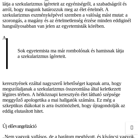
látja a szekularizmus ígéreteit az egyéniségről, a szabadságról és
arról, hogy magunk határozzuk meg az élet értelmét. A
szekularizmus eszményképével szemben a valóság mást mutat: a
szorongás, a magány és az értelmetlenség érzése minden eddiginél
hangsúlyosabban van jelen az egyetemisták körében.
A
Sok egyetemista ma már rombolónak és hamisnak látja
a szekularizmus ígéreteit.
keresztyének ezáltal nagyszerű lehetőséget kapnak arra, hogy
megszólaljanak a szekularizmus összeomlása által keletkezett
légüres térben. A hétköznapi keresztyén élet látható szépsége
meggyőző apologetika a mai hallgatók számára. Ez még a
szkeptikus diákokat is arra ösztönözheti, hogy újragondolják az
eddig elutasított hitet.
Új előevangelizáció
„Nem vagyok vallásos, de a barátom meghívott, és kíváncsi vagyok,