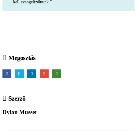
kell evangelizálnunk.”
Köszönjük, ha adományával lehetővé teszi a cikkek
megjelenését és az olvasók szolgálatát!
Megosztás
Szerző
Dylan Musser