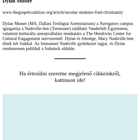
Dylan Musser
www.thegospelcoalition.org/article/secular-students-find-christianity
Dylan Musser (MA, Dallasi Teológiai Szeminárium) a Navigators campus
igazgatója a Nashville-ben (Tennessee) található Vanderbilt Egyetemen,
valamint kulturális szerepvállalási munkatárs a The Hendricks Center for
Cultural Engagement szervezetnél. Dylan és felesége, Macy Nashville-ben
élnek két fiukkal. Az Immanuel Nashville gyülekezet tagjai, és Dylan
rendszeresen publikál a Substack oldalán.
Ha értesülni szeretne megjelenő cikkeinkről,
kattinson ide!