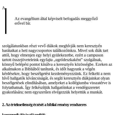
A
Az evangélium által képviselt befogadás meggyőző
erővel bír.
szolgálatunkban részt vevő diákok meghívják nem keresztyén
barátaikat a heti nagycsoportos találkozóinkra. Mivel sok diák tart
attól, hogy elmenjen egy helyi gyülekezetbe, ezért a campuson
tartott összejöveteleink egyfajta „ugródeszkaként” szolgálnak,
könnyű belépési pontot kínálva a keresztyén közösségbe. Ezeken az
alkalmakon a Bibliából tanítunk, és időt hagyunk a végén
kérdésekre, hogy beszélgetést kezdeményezzünk. Ez felkelti a nem
hívő hallgatók kíváncsiságát, és segíti keresztyén diákjainkat olyan
beszélgetések elindításában, amelyeket a kollégiumba visszatérve is
folytathatnak. Így felkészítjük hallgatóinkat a vendégszeretet
gyakorlására; nem egyszerűen elvégezzük helyettük a munkát.
2. Az értelmetlenség érzését a bibliai remény rendszeres
kommunikálásával kezeljük.