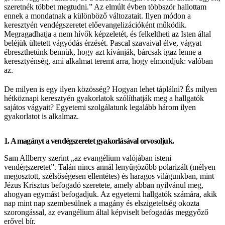
szeretnék többet megtudni.” Az elmúlt évben többször hallottam
ennek a mondatnak a különböző változatait. Ilyen módon a
keresztyén vendégszeretet előevangelizációként működik.
Megragadhatja a nem hívők képzeletét, és felkeltheti az Isten által
beléjük ültetett vágyódás érzését. Pascal szavaival élve, vágyat
ébreszthetünk bennük, hogy azt kívánják, bárcsak igaz lenne a
keresztyénség, ami alkalmat teremt arra, hogy elmondjuk: valóban
az.
De milyen is egy ilyen közösség? Hogyan lehet táplálni? És milyen
hétköznapi keresztyén gyakorlatok szólíthatják meg a hallgatók
sajátos vágyait? Egyetemi szolgálatunk legalább három ilyen
gyakorlatot is alkalmaz.
1. A magányt a vendégszeretet gyakorlásával orvosoljuk.
Sam Allberry szerint „az evangélium valójában isteni
vendégszeretet”. Talán nincs annál lenyűgözőbb polarizált (mélyen
megosztott, szélsőségesen ellentétes) és haragos világunkban, mint
Jézus Krisztus befogadó szeretete, amely abban nyilvánul meg,
ahogyan egymást befogadjuk. Az egyetemi hallgatók számára, akik
nap mint nap szembesülnek a magány és elszigeteltség okozta
szorongással, az evangélium által képviselt befogadás meggyőző
erővel bír.