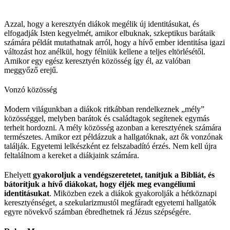
Azzal, hogy a keresztyén diákok megélik új identitásukat, és
elfogadják Isten kegyelmét, amikor elbuknak, szkeptikus barátaik
számára példát mutathatnak arról, hogy a hívő ember identitása igazi
változást hoz anélkül, hogy félniük kellene a teljes eltörlésétől.
Amikor egy egész keresztyén közösség így él, az valóban
meggyőző erejű.
Vonzó közösség
Modern világunkban a diákok ritkábban rendelkeznek „mély”
közösséggel, melyben barátok és családtagok segítenek egymás
terheit hordozni. A mély közösség azonban a keresztyének számára
természetes. Amikor ezt példázzuk a hallgatóknak, azt ők vonzónak
találják. Egyetemi lelkészként ez felszabadító érzés. Nem kell újra
feltalálnom a kereket a diákjaink számára.
Ehelyett
gyakoroljuk a vendégszeretetet, tanítjuk a Bibliát, és
bátorítjuk a hívő diákokat, hogy éljék meg evangéliumi
identitásukat
. Miközben ezek a diákok gyakorolják a hétköznapi
keresztyénséget, a szekularizmustól megfáradt egyetemi hallgatók
egyre növekvő számban ébredhetnek rá Jézus szépségére.