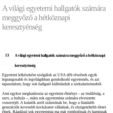
A világi egyetemi hallgatók számára
meggyőző a hétköznapi
keresztyénség
CIKKEK
EVANGELIZÁCIÓ
A VILÁGI EGYETEMI HALLGATÓK SZÁMÁRA MEGGYŐZŐ A HÉTKÖZNAPI
KERESZTYÉNSÉG
13
A világi egyetemi hallgatók számára meggyőző a hétköznapi
máj
keresztyénség
Egyetemi lelkészként szolgálok az USA déli részének egyik
legrangosabb és legvilágibban gondolkodó egyetemén, és azt
tapasztalom, hogy sok hallgató kiábrándult a szekularizmusból.
Ami egykor meghatározta az egyetemi élményt – az önállóság, a
szex, a bulizás –, mára sok egyetemista számára elvesztette
vonzerejét. A kutatók arról számolnak be, hogy a fiatalabb
generációk kevesebb kockázatot vállalnak, és elszigeteltebb életet
élnek. Ráadásul sok egyetemista ma már rombolónak és hamisnak