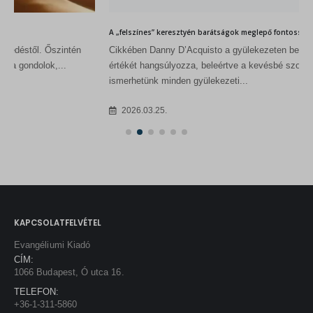
A „felszínes” keresztyén barátságok meglepő fontossága
Cikkében Danny D’Acquisto a gyülekezeten belüli sokféle kapcsolat
értékét hangsúlyozza, beleértve a kevésbé szorosakat is. Bár nem
ismerhetünk minden gyülekezeti...
2026.03.25.
KAPCSOLATFELVÉTEL
Evangéliumi Kiadó
CÍM:
1066 Budapest, Ó utca 16.
TELEFON: