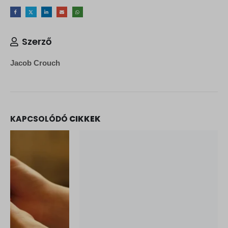
sbjs_udata
tk_ai
Szerző
Jacob Crouch
KAPCSOLÓDÓ
CIKKEK