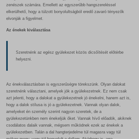
zenészek számára. Emellett az egyszerűbb hangszereléssel
elkerülhető, hogy a túlzott bonyolultságból eredő zavaró tényezők
elvonják a figyelmet.
Az énekek kiválasztása
Szeretnénk az egész gyülekezet közös dicsőítését előtérbe
helyezni.
Az énekválasztásban is egyszerűségre törekszünk. Olyan dalokat
szeretnénk választani, amelyek jók a gyülekezetnek. Ez nem csak
azt jelenti, hogy a dalokat a gyülekezetnek jó énekelni, hanem azt is,
hogy a dalok stílusa is jó a gyülekezetnek. Vannak olyan dalok,
amelyeket én személy szerint nagyon szeretek, de a
gyülekezetünkben nem énekeljük őket. Vannak hívő előadók, akiknek
csodálatos dalaik vannak, mégsem működnek ezek az énekek a
gyülekezetben. Talán a dal hangterjedelme túl magasra vagy túl
mélyre megy, vagy túl bonyolult a dallam. Akárhogy is, arra