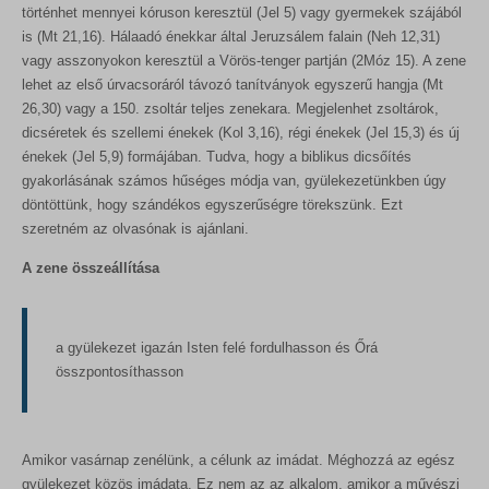
történhet mennyei kóruson keresztül (Jel 5) vagy gyermekek szájából
is (Mt 21,16). Hálaadó énekkar által Jeruzsálem falain (Neh 12,31)
vagy asszonyokon keresztül a Vörös-tenger partján (2Móz 15). A zene
lehet az első úrvacsoráról távozó tanítványok egyszerű hangja (Mt
26,30) vagy a 150. zsoltár teljes zenekara. Megjelenhet zsoltárok,
dicséretek és szellemi énekek (Kol 3,16), régi énekek (Jel 15,3) és új
énekek (Jel 5,9) formájában. Tudva, hogy a biblikus dicsőítés
gyakorlásának számos hűséges módja van, gyülekezetünkben úgy
döntöttünk, hogy szándékos egyszerűségre törekszünk. Ezt
szeretném az olvasónak is ajánlani.
A zene összeállítása
a gyülekezet igazán Isten felé fordulhasson és Őrá
összpontosíthasson
Amikor vasárnap zenélünk, a célunk az imádat. Méghozzá az egész
gyülekezet közös imádata. Ez nem az az alkalom, amikor a művészi