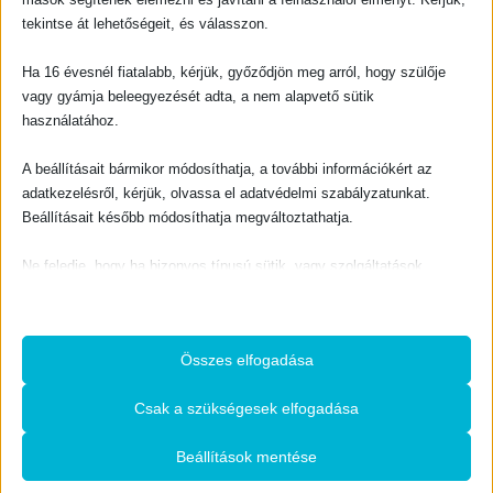
tekintse át lehetőségeit, és válasszon.
Ha 16 évesnél fiatalabb, kérjük, győződjön meg arról, hogy szülője
vagy gyámja beleegyezését adta, a nem alapvető sütik
használatához.
A beállításait bármikor módosíthatja, a további információkért az
adatkezelésről, kérjük, olvassa el adatvédelmi szabályzatunkat.
Beállításait később módosíthatja megváltoztathatja.
Ne feledje, hogy ha bizonyos típusú sütik, vagy szolgáltatások
letiltása mellett dönt, az befolyásolhatja a webhely által nyújtott
élményét és az általunk kínált szolgáltatásokat.
Összes elfogadása
Alapvető
Az alapvető sütik és szolgáltatások biztosítják az oldal megfelelő
Csak a szükségesek elfogadása
működéséhez. Ezek a sütik és szolgáltatások a GDPR szerint nem
igénylik a felhasználó hozzájárulását.
Vetés és Aratás 58-61. évf. /kötve/ 2020-2023.
Beállítások mentése
Részletek megjelenítése
166×234 mm, 384 oldal