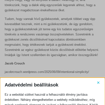
törekszünk, hogy a dalok elég egyszerűek legyenek ahhoz, hogy a
gyülekezet magabiztosan énekelhesse őket.
Tudom, hogy vannak hívő gyülekezetek, amelyek többet vagy épp
kevesebbet tesznek, mint a mi gyülekezetünk, de úgy gondolom,
hogy a gyülekezeteknek jót tenne egy kis tudatos egyszerűségre
törekvés a rendszeres vasárnapi összejöveteleken. Szeretnénk a
gyülekezet zenés dicsőítésével kapcsolatos döntéseinkben
megmutatni, hogy értékesnek tartjuk a gyülekezeti éneklést.
Szeretnénk az egész gyülekezet közös dicsőítését előtérbe helyezni.
Imádjuk így Istent szellemben és igazságban, amikor összegyűlünk!
Jacob Crouch
jacobrcrouch.wordpress.com/2025/06/09/intentional-simplicity/
×
Adatvédelmi beállítások
Ha értesülni szeretne megjelenő cikkeinkről, kattinson
ide!
Ez a weboldal sütiket használ a felhasználói élmény javítása
érdekében. Néhány elengedhetetlen a webhely működéséhez, míg
mások segítenek elemezni és javítani a felhasználói élményt. Kérjük,