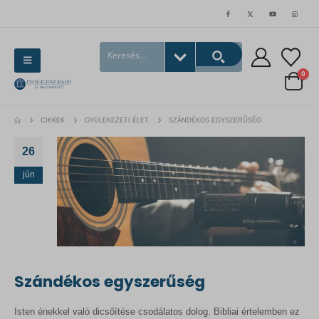
0
CIKKEK
GYÜLEKEZETI ÉLET
SZÁNDÉKOS EGYSZERŰSÉG
26
jún
Szándékos egyszerűség
Isten énekkel való dicsőítése csodálatos dolog. Bibliai értelemben ez