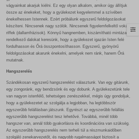
vágyainkat akarjuk kiélni. Ez egy olyan alkalom, amikor úgy állítjuk
össze az énekeket, hogy a gyülekezet kegyelemmel a szívében
énekelhessen Istennek. Ezért próbálunk egyszerű feldolgozásokat
készíteni. Nincsenek nagy szólók. Nincsenek figyelemfelkeltő vokális
riffek (dallamfrázisok). Könnyű hangnemben, kiszámítható mintázattal
rendelkező dalokat keresünk, hogy a gyülekezet igazán Isten felé
fordulhasson és Őrá összpontosíthasson. Egyszerű, gyönyörű
feldolgozásokat akarunk énekelni, amelyek nem ránk, hanem Őrá
mutatnak.
Hangszerelés
Szándékosan egyszerű hangszerelést választunk. Van egy gitárunk,
egy zongoránk, egy bendzsónk és egy dobunk. A gyülekezetünk tele
van nagyon istenfélő, tehetséges zenészekkel, mégis úgy gondoljuk,
hogy a gyülekezetet az szolgálja a legjobban, ha legtöbbször
egyszerűbb felállásban játszunk. Egyrészt az egyszerűbb felállás
egyszerűbb hangszerelést tesz lehetővé. Továbbá, minél több
hangszer van, annál több gyakorlásra és koordinációra van szükség.
Az egyszerűbb hangszerelés nem terheli túl a részmunkaidőben
szolgáló zenekarvezetőt, és nagyobb rugalmasságot biztosít a