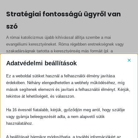
Stratégiai fontosságú ügyről van
szó
A római katolicizmus újabb kihívással állítja szembe a mai
evangéliumi keresztyéneket. Róma régebben eretnekségnek vagy
szakadárságnak tartotta a keresztyénség más formáit (pl. a
görögkeleti vallást és a protestantizmust); Róma volt az, aki
×
Adatvédelmi beállítások
eltávolította magától a kívülállókat. A II. vatikáni zsinat (1962–5) után
a római egyház úgy gondol ezekre a hitbeli hagyományokra, mint
Ez a weboldal sütiket használ a felhasználói élmény javítása
amelyek továbbra is hiányosak, de „tökéletlenül egyesültek” Rómával.
érdekében. Néhány elengedhetetlen a webhely működéséhez, míg
Róma nagyon is ökumenikussá vált, oda akar állni más keresztyének
mások segítenek elemezni és javítani a felhasználói élményt. Kérjük,
mellé, hogy azok is
cum Petro
(„Péterrel”, vagyis kibékülve a
tekintse át lehetőségeit, és válasszon.
katolikus egyházzal) és
sub Petro
(„Péter alatt”, azaz valamiképpen
az egyház struktúrái által közrefogva) legyenek. Ugyanez mondható el
Ha 16 évesnél fiatalabb, kérjük, győződjön meg arról, hogy szülője
más vallásokról is. A II. vatikáni zsinat előtt pogánynak ítélték őket;
vagy gyámja beleegyezését adta, a nem alapvető sütik
most viszont Istenhez vezető legitim utaknak látják őket, követőiket
használatához.
pedig „testvéreknek” nevezik. Róma sokat fáradozik annak
érdekében, hogy minden vallást összegyűjtsön vezetője, a pápa körül.
A beállításait bármikor módosíthatja, a további információkért az