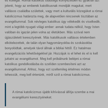
és kollégái. Római katolikus többségű környezetben ez gyakran azt
jelenti, hogy az emberek katolikusnak mondják magukat, mert
vallásos családba születtek, vagy mert a kulturális közegüket a római
katolicizmus határozta meg, de alapvetően nincsenek tisztában az
evangéliummal. Sok névleges katolikus úgy vélekedik és viselkedik,
mint a legtöbb nyugati világi ember: annak tudata nélkül, hogy Isten
valóban és igazán jelen volna az életükben. Más szóval nem
újjászületett keresztyének. Más katolikusok vallásos értelemben
elkötelezettek, de talán olyan hagyományokba és szokásokba
bonyolódtak, amelyek távol állnak a bibliai hittől. Ez hatalmas
evangelizációs lehetőségekkel jár. Hozzájuk is el lehet és el is kell
juttatni az evangéliumot. Meg kell próbálnunk belépni a római
katolikus gondolkodásba és szelíden szembesíteni azt az
evangéliummal. Ahhoz, hogy ezt szellemileg értelmes módon
tehessük, meg kell értenünk, miről szól a római katolicizmus.
A római katolicizmus újabb kihívással állítja szembe a mai
evangéliumi keresztyéneket.