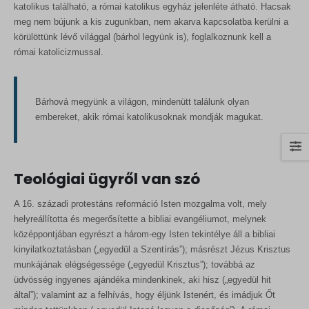
katolikus található, a római katolikus egyház jelenléte átható. Hacsak
meg nem bújunk a kis zugunkban, nem akarva kapcsolatba kerülni a
körülöttünk lévő világgal (bárhol legyünk is), foglalkoznunk kell a
római katolicizmussal.
Bárhová megyünk a világon, mindenütt találunk olyan
embereket, akik római katolikusoknak mondják magukat.
Teológiai ügyről van szó
A 16. századi protestáns reformáció Isten mozgalma volt, mely
helyreállította és megerősítette a bibliai evangéliumot, melynek
középpontjában egyrészt a három-egy Isten tekintélye áll a bibliai
kinyilatkoztatásban („egyedül a Szentírás”); másrészt Jézus Krisztus
munkájának elégségessége („egyedül Krisztus”); továbbá az
üdvösség ingyenes ajándéka mindenkinek, aki hisz („egyedül hit
által”); valamint az a felhívás, hogy éljünk Istenért, és imádjuk Őt