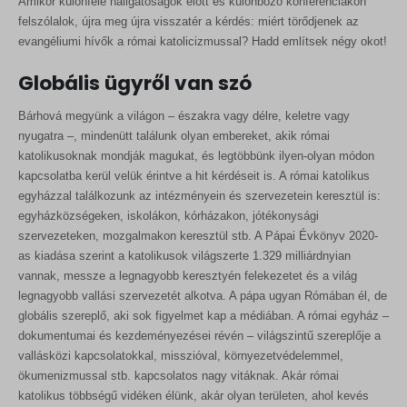
Amikor különféle hallgatóságok előtt és különböző konferenciákon
felszólalok, újra meg újra visszatér a kérdés: miért törődjenek az
evangéliumi hívők a római katolicizmussal? Hadd említsek négy okot!
Globális ügyről van szó
Bárhová megyünk a világon – északra vagy délre, keletre vagy
nyugatra –, mindenütt találunk olyan embereket, akik római
katolikusoknak mondják magukat, és legtöbbünk ilyen-olyan módon
kapcsolatba kerül velük érintve a hit kérdéseit is. A római katolikus
egyházzal találkozunk az intézményein és szervezetein keresztül is:
egyházközségeken, iskolákon, kórházakon, jótékonysági
szervezeteken, mozgalmakon keresztül stb. A Pápai Évkönyv 2020-
as kiadása szerint a katolikusok világszerte 1.329 milliárdnyian
vannak, messze a legnagyobb keresztyén felekezetet és a világ
legnagyobb vallási szervezetét alkotva. A pápa ugyan Rómában él, de
globális szereplő, aki sok figyelmet kap a médiában. A római egyház –
dokumentumai és kezdeményezései révén – világszintű szereplője a
vallásközi kapcsolatokkal, misszióval, környezetvédelemmel,
ökumenizmussal stb. kapcsolatos nagy vitáknak. Akár római
katolikus többségű vidéken élünk, akár olyan területen, ahol kevés