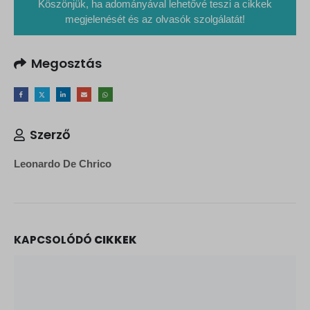
Köszönjük, ha adományával lehetővé teszi a cikkek
megjelenését és az olvasók szolgálatát!
Megosztás
Szerző
Leonardo De Chrico
KAPCSOLÓDÓ
CIKKEK
Ferenc pápa „evangéliumi ember” volt?
„Egész életemben, papi és püspöki szolgálatom alatt is mindig Urunk