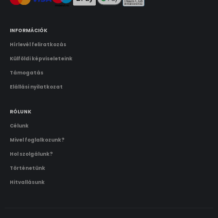
INFORMÁCIÓK
Hírlevél feliratkozás
Külföldi képviseleteink
Támogatás
Elállási nyilatkozat
RÓLUNK
Célunk
Mivel foglalkozunk?
Hol szolgálunk?
Történetünk
Hitvallásunk