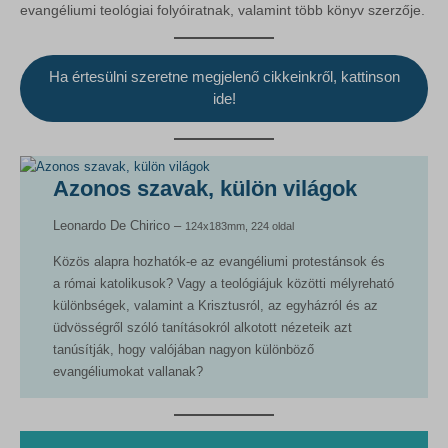
Egyéb szolgáltatások
evangéliumi teológiai folyóiratnak, valamint több könyv szerzője.
woocommerce_cart_hash
_ga
Ez a kategória minden olyan sütit, domaint és szolgáltatást
woocommerce_items_in_cart
magában foglal, amelyek nem tartoznak a megadott kategóriákba,
_ga_*
vagy amelyeket nem kategorizáltak.
woocommerce_recently_viewed
Ha értesülni szeretne megjelenő cikkeinkről, kattinson
rs6_overview_pagination
Részletek megjelenítése
ide!
wordpress_logged_in_*
sbjs_current
wordpress_test_cookie
MicrosoftApplicationsTelemetryDeviceId
sbjs_current_add
wp_lang
MicrosoftApplicationsTelemetryFirstLaunchTime
Azonos szavak, külön világok
sbjs_first
wp_woocommerce_session_*
redux_*
sbjs_first_add
Leonardo De Chirico –
124x183mm, 224 oldal
wp-settings-*
ssm_au_c
sbjs_migrations
Közös alapra hozhatók-e az evangéliumi protestánsok és
wp-settings-time-*
wp-*
a római katolikusok? Vagy a teológiájuk közötti mélyreható
sbjs_session
különbségek, valamint a Krisztusról, az egyházról és az
sbjs_udata
üdvösségről szóló tanításokról alkotott nézeteik azt
tanúsítják, hogy valójában nagyon különböző
tk_ai
evangéliumokat vallanak?