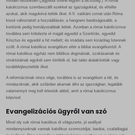
minden tettünkben („egyedül Istené legyen a dicsőség”). A római
katolicizmus szembeszállt ezekkel az igazságokkal, és elítélte
azokat, akik magukévá tették őket. A II. vatikáni zsinat után Róma
kissé változtatott a hozzáállásán; a hangnem barátságosabb, a
kontúrok pedig homályosabbak lettek. Azonban a római katolicizmus
továbbra sem kötelezte el magát egyedül a Szentírás, egyedül
Krisztus és egyedül a hit mellett; és imádata sem kizárólag Istennek
szólt. A római katolikus evangélium
eltér
a bibliai evangéliumtól. A
római katolikus egyház nem biblikus dogmáinak, szokásainak és
struktúráinak egyikét sem törölték el, bár talán átalakították vagy
továbbfejlesztették őket.
A reformációnak nincs vége, továbbra is az evangélium a tét, és
mindazoknak, akik szilárdan akarnak állni az igazságban, legalább
valamennyit meg kell érteniük abból, amit a római katolicizmus
képvisel.
Evangelizációs ügyről van szó
Mivel oly sok római katolikus él világszerte, jó eséllyel
mindannyiunknak vannak katolikus szomszédjai, barátai, családtagjai